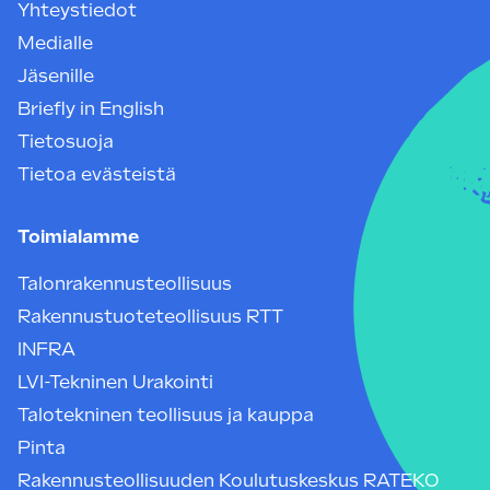
Yhteystiedot
Medialle
Jäsenille
Briefly in English
Tietosuoja
Tietoa evästeistä
Toimialamme
Talonrakennusteollisuus
Rakennustuoteteollisuus RTT
INFRA
LVI-Tekninen Urakointi
Talotekninen teollisuus ja kauppa
Pinta
Rakennusteollisuuden Koulutuskeskus RATEKO