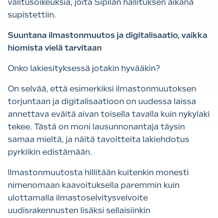
valitusoikeuksia, joita Sipilän hallituksen aikana
supistettiin.
Suuntana ilmastonmuutos ja digitalisaatio, vaikka
hiomista vielä tarvitaan
Onko lakiesityksessä jotakin hyvääkin?
On selvää, että esimerkiksi ilmastonmuutoksen
torjuntaan ja digitalisaatioon on uudessa laissa
annettava eväitä aivan toisella tavalla kuin nykylaki
tekee. Tästä on moni lausunnonantaja täysin
samaa mieltä, ja näitä tavoitteita lakiehdotus
pyrkiikin edistämään.
Ilmastonmuutosta hillitään kuitenkin monesti
nimenomaan kaavoituksella paremmin kuin
ulottamalla ilmastoselvitysvelvoite
uudisrakennusten lisäksi sellaisiinkin