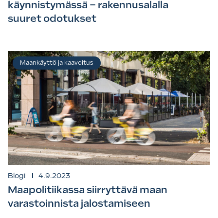
käynnistymässä – rakennusalalla
suuret odotukset
Maankäyttö ja kaavoitus
Blogi
4.9.2023
Maapolitiikassa siirryttävä maan
varastoinnista jalostamiseen