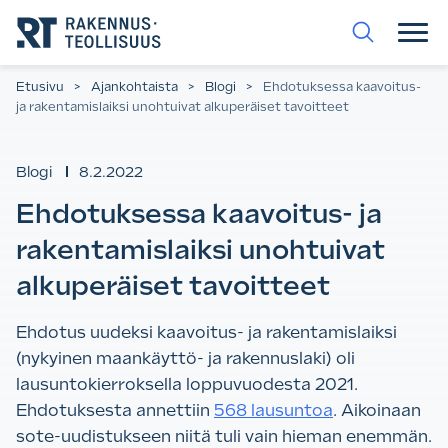
Siirry
suoraan
sisältöön.
Etusivu
>
Ajankohtaista
>
Blogi
>
Ehdotuksessa kaavoitus-
ja rakentamislaiksi unohtuivat alkuperäiset tavoitteet
Blogi
8.2.2022
Ehdotuksessa kaavoitus- ja
rakentamislaiksi unohtuivat
alkuperäiset tavoitteet
Ehdotus uudeksi kaavoitus- ja rakentamislaiksi
(nykyinen maankäyttö- ja rakennuslaki) oli
lausuntokierroksella loppuvuodesta 2021.
Ehdotuksesta annettiin
568 lausuntoa
. Aikoinaan
sote-uudistukseen niitä tuli vain hieman enemmän.