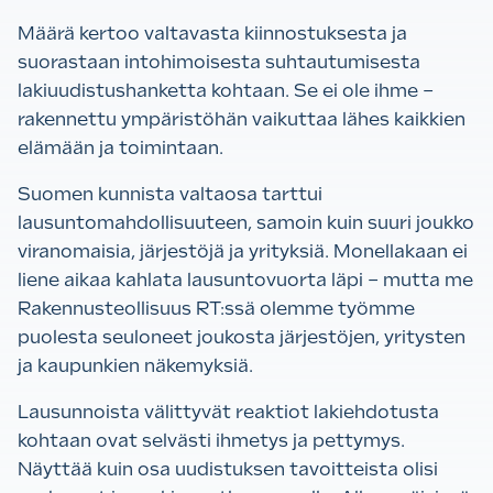
Määrä kertoo valtavasta kiinnostuksesta ja
suorastaan intohimoisesta suhtautumisesta
lakiuudistushanketta kohtaan. Se ei ole ihme –
rakennettu ympäristöhän vaikuttaa lähes kaikkien
elämään ja toimintaan.
Suomen kunnista valtaosa tarttui
lausuntomahdollisuuteen, samoin kuin suuri joukko
viranomaisia, järjestöjä ja yrityksiä. Monellakaan ei
liene aikaa kahlata lausuntovuorta läpi – mutta me
Rakennusteollisuus RT:ssä olemme työmme
puolesta seuloneet joukosta järjestöjen, yritysten
ja kaupunkien näkemyksiä.
Lausunnoista välittyvät reaktiot lakiehdotusta
kohtaan ovat selvästi ihmetys ja pettymys.
Näyttää kuin osa uudistuksen tavoitteista olisi