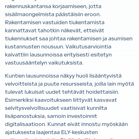
rakennuskantansa korjaamiseen, jotta
sisäilmaongelmista päästäisiin eroon.
Rakentamisen vastuiden tiukentamista
kannattavat tahotkin näkevät, etteivät
tiukennukset saa johtaa rakentamisen ja asumisen
kustannusten nousuun. Vaikutusarviointia
kaivattiin lausunnoissa erityisesti esitetyn
vastuusääntelyn vaikutuksista.
Kuntien lausunnoissa näkyy huoli lisääntyvistä
velvoitteista ja puute resursseista, joilla lain myötä
tulevat lukuisat uudet tehtävät hoidettaisiin.
Esimerkiksi kaavoitukseen liittyvät kasvavat
selvitysvelvollisuudet vaatisivat kunnilta
lisäpanostuksia, samoin investoinnit
digitalisaatioon. Kunnat eivät innostu myöskään
ajatuksesta laajentaa ELY-keskusten