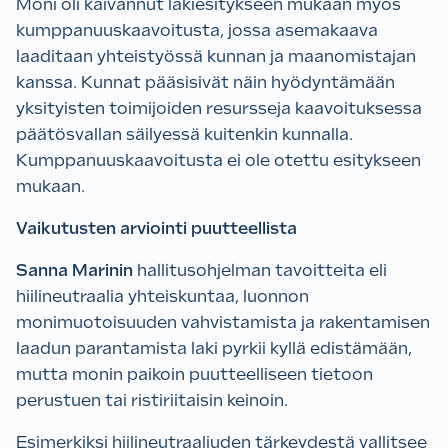
Moni oli kaivannut lakiesitykseen mukaan myös
kumppanuuskaavoitusta, jossa asemakaava
laaditaan yhteistyössä kunnan ja maanomistajan
kanssa. Kunnat pääsisivät näin hyödyntämään
yksityisten toimijoiden resursseja kaavoituksessa
päätösvallan säilyessä kuitenkin kunnalla.
Kumppanuuskaavoitusta ei ole otettu esitykseen
mukaan.
Vaikutusten arviointi puutteellista
Sanna Marinin
hallitusohjelman tavoitteita eli
hiilineutraalia yhteiskuntaa, luonnon
monimuotoisuuden vahvistamista ja rakentamisen
laadun parantamista laki pyrkii kyllä edistämään,
mutta monin paikoin puutteelliseen tietoon
perustuen tai ristiriitaisin keinoin.
Esimerkiksi hiilineutraaliuden tärkeydestä vallitsee