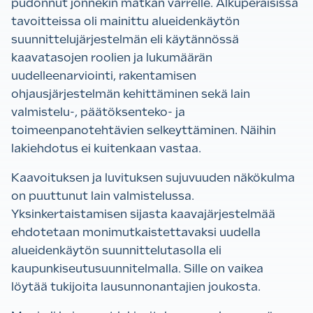
pudonnut jonnekin matkan varrelle. Alkuperäisissä
tavoitteissa oli mainittu alueidenkäytön
suunnittelujärjestelmän eli käytännössä
kaavatasojen roolien ja lukumäärän
uudelleenarviointi, rakentamisen
ohjausjärjestelmän kehittäminen sekä lain
valmistelu-, päätöksenteko- ja
toimeenpanotehtävien selkeyttäminen. Näihin
lakiehdotus ei kuitenkaan vastaa.
Kaavoituksen ja luvituksen sujuvuuden näkökulma
on puuttunut lain valmistelussa.
Yksinkertaistamisen sijasta kaavajärjestelmää
ehdotetaan monimutkaistettavaksi uudella
alueidenkäytön suunnittelutasolla eli
kaupunkiseutusuunnitelmalla. Sille on vaikea
löytää tukijoita lausunnonantajien joukosta.