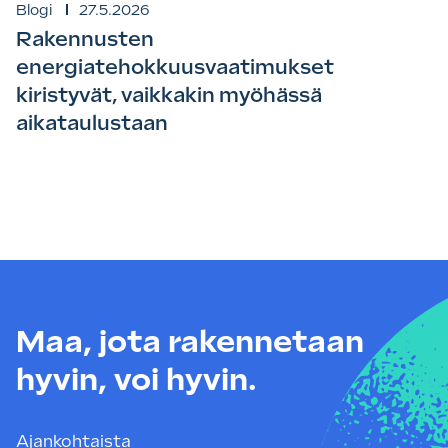
Blogi
27.5.2026
Rakennusten
energiatehokkuusvaatimukset
kiristyvät, vaikkakin myöhässä
aikataulustaan
Maa, jota rakennetaan
hyvin, voi hyvin.
Ajankohtaista