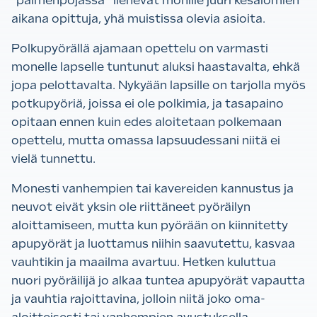
”paimenpojassa” lienevät monille juuri kesälomien
aikana opittuja, yhä muistissa olevia asioita.
Polkupyörällä ajamaan opettelu on varmasti
monelle lapselle tuntunut aluksi haastavalta, ehkä
jopa pelottavalta. Nykyään lapsille on tarjolla myös
potkupyöriä, joissa ei ole polkimia, ja tasapaino
opitaan ennen kuin edes aloitetaan polkemaan
opettelu, mutta omassa lapsuudessani niitä ei
vielä tunnettu.
Monesti vanhempien tai kavereiden kannustus ja
neuvot eivät yksin ole riittäneet pyöräilyn
aloittamiseen, mutta kun pyörään on kiinnitetty
apupyörät ja luottamus niihin saavutettu, kasvaa
vauhtikin ja maailma avartuu. Hetken kuluttua
nuori pyöräilijä jo alkaa tuntea apupyörät vapautta
ja vauhtia rajoittavina, jolloin niitä joko oma-