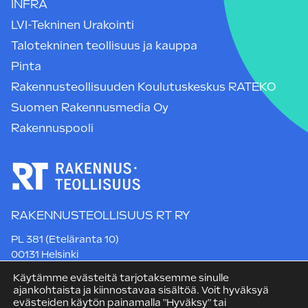
INFRA
LVI-Tekninen Urakointi
Talotekninen teollisuus ja kauppa
Pinta
Rakennusteollisuuden Koulutuskeskus RATEKO
Suomen Rakennusmedia Oy
Rakennuspooli
RAKENNUSTEOLLISUUS RT RY
PL 381 (Eteläranta 10)
00131 Helsinki
Puh. +358 9 12 991
Käytämme evästeitä tarjotaksemme sinulle
rt@rakennusteollisuus.fi
ajankohtaista ja kiinnostavaa sisältöä. Voit hyväksyä
evästeiden käytön painamalla "Hyväksy" tai