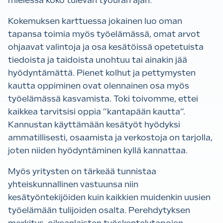
mielessä koko tulevan työuran ajan.
Kokemuksen karttuessa jokainen luo oman
tapansa toimia myös työelämässä, omat arvot
ohjaavat valintoja ja osa kesätöissä opetetuista
tiedoista ja taidoista unohtuu tai ainakin jää
hyödyntämättä. Pienet kolhut ja pettymysten
kautta oppiminen ovat olennainen osa myös
työelämässä kasvamista. Toki toivomme, ettei
kaikkea tarvitsisi oppia ”kantapään kautta”.
Kannustan käyttämään kesätyöt hyödyksi
ammatillisesti, osaamista ja verkostoja on tarjolla,
joten niiden hyödyntäminen kyllä kannattaa.
Myös yritysten on tärkeää tunnistaa
yhteiskunnallinen vastuunsa niin
kesätyöntekijöiden kuin kaikkien muidenkin uusien
työelämään tulijoiden osalta. Perehdytyksen