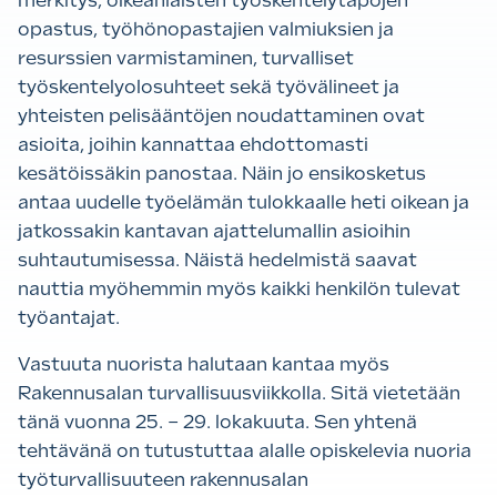
merkitys, oikeanlaisten työskentelytapojen
opastus, työhönopastajien valmiuksien ja
resurssien varmistaminen, turvalliset
työskentelyolosuhteet sekä työvälineet ja
yhteisten pelisääntöjen noudattaminen ovat
asioita, joihin kannattaa ehdottomasti
kesätöissäkin panostaa. Näin jo ensikosketus
antaa uudelle työelämän tulokkaalle heti oikean ja
jatkossakin kantavan ajattelumallin asioihin
suhtautumisessa. Näistä hedelmistä saavat
nauttia myöhemmin myös kaikki henkilön tulevat
työantajat.
Vastuuta nuorista halutaan kantaa myös
Rakennusalan turvallisuusviikkolla. Sitä vietetään
tänä vuonna 25. – 29. lokakuuta. Sen yhtenä
tehtävänä on tutustuttaa alalle opiskelevia nuoria
työturvallisuuteen rakennusalan