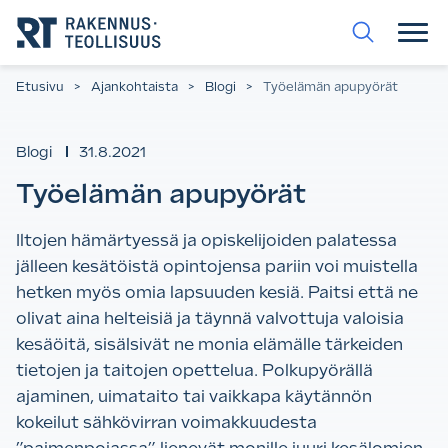
Siirry
suoraan
sisältöön.
Etusivu
>
Ajankohtaista
>
Blogi
>
Työelämän apupyörät
Blogi
31.8.2021
Työelämän apupyörät
Iltojen hämärtyessä ja opiskelijoiden palatessa
jälleen kesätöistä opintojensa pariin voi muistella
hetken myös omia lapsuuden kesiä. Paitsi että ne
olivat aina helteisiä ja täynnä valvottuja valoisia
kesäöitä, sisälsivät ne monia elämälle tärkeiden
tietojen ja taitojen opettelua. Polkupyörällä
ajaminen, uimataito tai vaikkapa käytännön
kokeilut sähkövirran voimakkuudesta