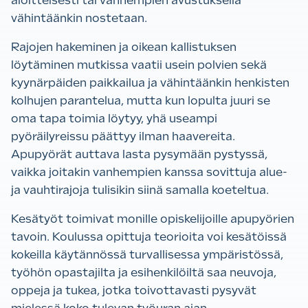
aloitteisesti tai vanhempien avustuksella
vähintäänkin nostetaan.
Rajojen hakeminen ja oikean kallistuksen
löytäminen mutkissa vaatii usein polvien sekä
kyynärpäiden paikkailua ja vähintäänkin henkisten
kolhujen parantelua, mutta kun lopulta juuri se
oma tapa toimia löytyy, yhä useampi
pyöräilyreissu päättyy ilman haavereita.
Apupyörät auttava lasta pysymään pystyssä,
vaikka joitakin vanhempien kanssa sovittuja alue-
ja vauhtirajoja tulisikin siinä samalla koeteltua.
Kesätyöt toimivat monille opiskelijoille apupyörien
tavoin. Koulussa opittuja teorioita voi kesätöissä
kokeilla käytännössä turvallisessa ympäristössä,
työhön opastajilta ja esihenkilöiltä saa neuvoja,
oppeja ja tukea, jotka toivottavasti pysyvät