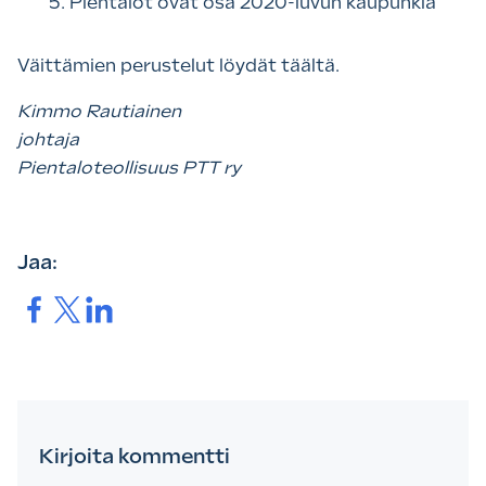
Pientalot ovat osa 2020-luvun kaupunkia
Väittämien perustelut löydät täältä.
Kimmo Rautiainen
johtaja
Pientaloteollisuus PTT ry
Jaa:
Jaa.
Jaa.
Jaa.
Kirjoita kommentti