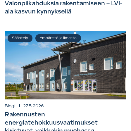
Valonpilkahduksia rakentamiseen – LVI-
ala kasvun kynnyksellä
Sääntely
Ympäristö ja ilmasto
Blogi
27.5.2026
Rakennusten
energiatehokkuusvaatimukset
kiristyvät, vaikkakin myöhässä