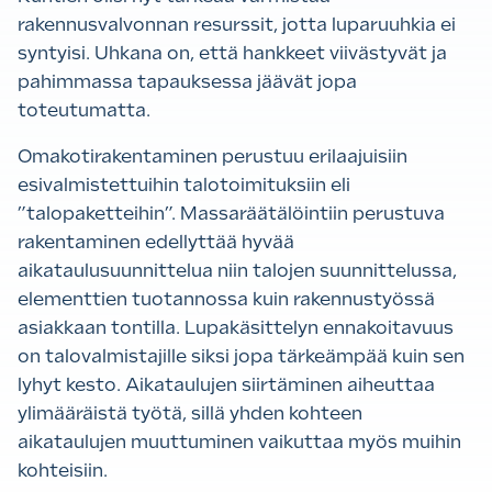
rakennusvalvonnan resurssit, jotta luparuuhkia ei
syntyisi. Uhkana on, että hankkeet viivästyvät ja
pahimmassa tapauksessa jäävät jopa
toteutumatta.
Omakotirakentaminen perustuu erilaajuisiin
esivalmistettuihin talotoimituksiin eli
”talopaketteihin”. Massaräätälöintiin perustuva
rakentaminen edellyttää hyvää
aikataulusuunnittelua niin talojen suunnittelussa,
elementtien tuotannossa kuin rakennustyössä
asiakkaan tontilla. Lupakäsittelyn ennakoitavuus
on talovalmistajille siksi jopa tärkeämpää kuin sen
lyhyt kesto. Aikataulujen siirtäminen aiheuttaa
ylimääräistä työtä, sillä yhden kohteen
aikataulujen muuttuminen vaikuttaa myös muihin
kohteisiin.