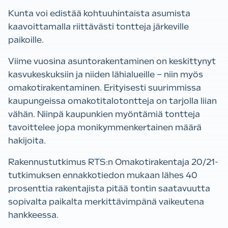
Kunta voi edistää kohtuuhintaista asumista
kaavoittamalla riittävästi tontteja järkeville
paikoille.
Viime vuosina asuntorakentaminen on keskittynyt
kasvukeskuksiin ja niiden lähialueille – niin myös
omakotirakentaminen. Erityisesti suurimmissa
kaupungeissa omakotitalotontteja on tarjolla liian
vähän. Niinpä kaupunkien myöntämiä tontteja
tavoittelee jopa monikymmenkertainen määrä
hakijoita.
Rakennustutkimus RTS:n Omakotirakentaja 20/21-
tutkimuksen ennakkotiedon mukaan lähes 40
prosenttia rakentajista pitää tontin saatavuutta
sopivalta paikalta merkittävimpänä vaikeutena
hankkeessa.