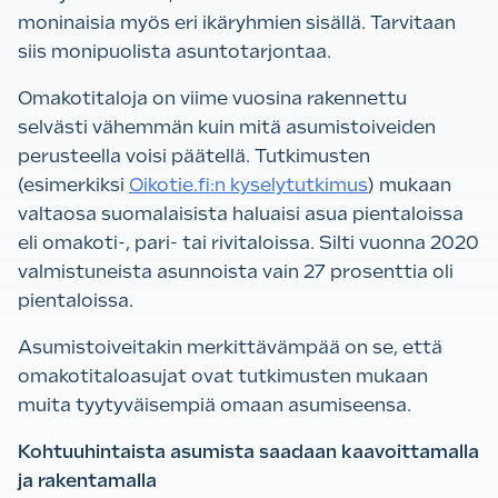
moninaisia myös eri ikäryhmien sisällä. Tarvitaan
siis monipuolista asuntotarjontaa.
Omakotitaloja on viime vuosina rakennettu
selvästi vähemmän kuin mitä asumistoiveiden
perusteella voisi päätellä. Tutkimusten
(esimerkiksi
Oikotie.fi:n kyselytutkimus
) mukaan
valtaosa suomalaisista haluaisi asua pientaloissa
eli omakoti-, pari- tai rivitaloissa. Silti vuonna 2020
valmistuneista asunnoista vain 27 prosenttia oli
pientaloissa.
Asumistoiveitakin merkittävämpää on se, että
omakotitaloasujat ovat tutkimusten mukaan
muita tyytyväisempiä omaan asumiseensa.
Kohtuuhintaista asumista saadaan kaavoittamalla
ja rakentamalla