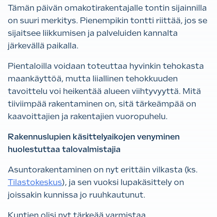
Tämän päivän omakotirakentajalle tontin sijainnilla
on suuri merkitys. Pienempikin tontti riittää, jos se
sijaitsee liikkumisen ja palveluiden kannalta
järkevällä paikalla.
Pientaloilla voidaan toteuttaa hyvinkin tehokasta
maankäyttöä, mutta liiallinen tehokkuuden
tavoittelu voi heikentää alueen viihtyvyyttä. Mitä
tiiviimpää rakentaminen on, sitä tärkeämpää on
kaavoittajien ja rakentajien vuoropuhelu.
Rakennuslupien käsittelyaikojen venyminen
huolestuttaa talovalmistajia
Asuntorakentaminen on nyt erittäin vilkasta (ks.
Tilastokeskus
), ja sen vuoksi lupakäsittely on
joissakin kunnissa jo ruuhkautunut.
Kuntien olisi nyt tärkeää varmistaa