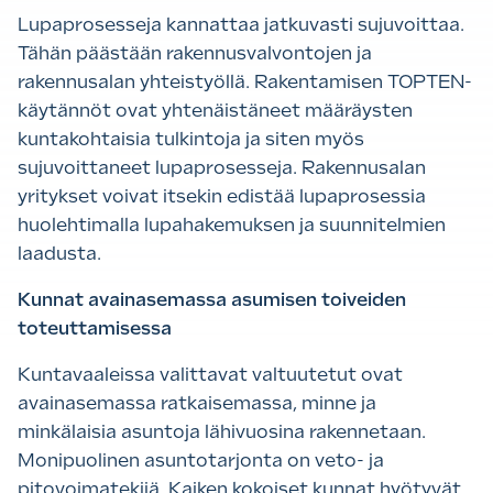
Lupaprosesseja kannattaa jatkuvasti sujuvoittaa.
Tähän päästään rakennusvalvontojen ja
rakennusalan yhteistyöllä. Rakentamisen TOPTEN-
käytännöt ovat yhtenäistäneet määräysten
kuntakohtaisia tulkintoja ja siten myös
sujuvoittaneet lupaprosesseja. Rakennusalan
yritykset voivat itsekin edistää lupaprosessia
huolehtimalla lupahakemuksen ja suunnitelmien
laadusta.
Kunnat avainasemassa asumisen toiveiden
toteuttamisessa
Kuntavaaleissa valittavat valtuutetut ovat
avainasemassa ratkaisemassa, minne ja
minkälaisia asuntoja lähivuosina rakennetaan.
Monipuolinen asuntotarjonta on veto- ja
pitovoimatekijä. Kaiken kokoiset kunnat hyötyvät