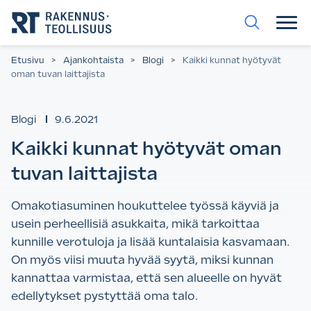
Siirry
suoraan
sisältöön.
Etusivu
>
Ajankohtaista
>
Blogi
>
Kaikki kunnat hyötyvät
oman tuvan laittajista
Blogi
9.6.2021
Kaikki kunnat hyötyvät oman
tuvan laittajista
Omakotiasuminen houkuttelee työssä käyviä ja
usein perheellisiä asukkaita, mikä tarkoittaa
kunnille verotuloja ja lisää kuntalaisia kasvamaan.
On myös viisi muuta hyvää syytä, miksi kunnan
kannattaa varmistaa, että sen alueelle on hyvät
edellytykset pystyttää oma talo.