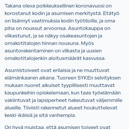
Takana oleva poikkeuksellinen koronavuosi on
korostanut kodin ja asumisen merkitystä. Etätyö
on lisännyt vaatimuksia kodin työtiloille, ja oma
piha on noussut arvoonsa. Asuntokauppa on
vilkastunut, ja se näkyy osakeasuntojen ja
omakotitalojen hinnan nousuna. Myös
asuntorakentaminen on vilkasta ja uusien
omakotitalojenkin aloitusmäärät kasvussa.
Asumistoiveet ovat erilaisia ja ne muuttuvat
elämänkaaren aikana. Tuoreen SYKEn selvityksen
mukaan nuoret aikuiset tyypillisesti muuttavat
kaupunkeihin opiskelemaan, kun taas työelämään
vakiintuvat ja lapsiperheet hakeutuvat väljemmille
alueille. Tiiviisti rakennetut alueet houkuttelevat
keski-ikäisiä ja sitä vanhempia.
On hyvä muistaa, että asumisen toiveet ovat