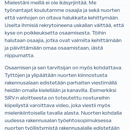
Mielestäni meillä ei ole ikäsyrjintää. Me
työnantajat koulutamme osaajia ja sekä nuorten
että vanhojen on oltava halukkaita kehittymään.
Useita ihmisiä rekrytoineena uskallan väittää, että
kyse on poikkeuksetta osaamisesta. Töihin
halutaan osaajia, jotka ovat valmiita kehittämään
ja päivittämään omaa osaamistaan, iästä
riippumatta.
Osaamisen ja sen tarvitsijan on myös kohdattava.
Tyttöjen ja ylipäätään nuorten kiinnostusta
rakennusalaan edistetään parhaiten viestimällä
heidän omalla kielellään ja kanavilla. Esimerkiksi
SRV:n aloitteesta on toteutettu nostureihin
kiipeilystä varoittava video, joka viestii myös
mielenkiintoisella tavalla alasta. Nuorten kohdalla
uudessa rakennusalan työehtosopimuksessa
nuorten työllistymistä rakennusalalle edistetään