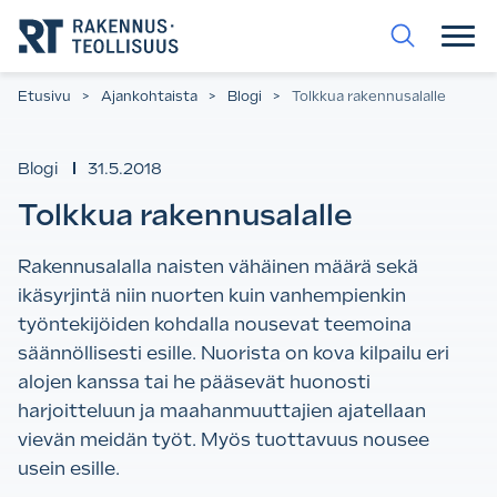
Siirry
suoraan
sisältöön.
Etusivu
>
Ajankohtaista
>
Blogi
>
Tolkkua rakennusalalle
Blogi
31.5.2018
Tolkkua rakennusalalle
Rakennusalalla naisten vähäinen määrä sekä
ikäsyrjintä niin nuorten kuin vanhempienkin
työntekijöiden kohdalla nousevat teemoina
säännöllisesti esille. Nuorista on kova kilpailu eri
alojen kanssa tai he pääsevät huonosti
harjoitteluun ja maahanmuuttajien ajatellaan
vievän meidän työt. Myös tuottavuus nousee
usein esille.