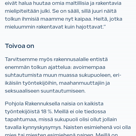
eivät halua huutaa omia maltillisia ja rakentavia
mielipiteitään julki. Se on sääli, sillä juuri näitä
tolkun ihmisiä maamme nyt kaipaa. Heitä, jotka
mieluummin rakentavat kuin hajottavat.”
Toivoa on
Tarvitsemme myös rakennusalalle entistä
enemmän tolkun ajattelua: avoimempaa
suhtautumista muun muassa sukupuoleen, eri-
ikäisiin työntekijöihin, maahanmuuttajiin ja
seksuaaliseen suuntautumiseen.
Pohjola Rakennuksella naisia on kaikista
työntekijöistä 18 %. Meillä ei ole tiedossa
tapahtumaa, missä sukupuoli olisi ollut jollain
tavalla kynnyskysymys. Naisten esimiehenä voi olla
mies tai miesten esimiehenä nainen. Meillä on