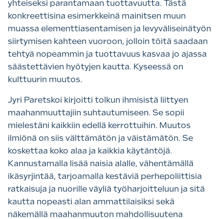
yhteiseksi parantamaan tuottavuutta. Tästä
konkreettisina esimerkkeinä mainitsen muun
muassa elementtiasentamisen ja levyväliseinätyön
siirtymisen kahteen vuoroon, jolloin töitä saadaan
tehtyä nopeammin ja tuottavuus kasvaa jo ajassa
säästettävien hyötyjen kautta. Kyseessä on
kulttuurin muutos.
Jyri Paretskoi kirjoitti tolkun ihmisistä liittyen
maahanmuuttajiin suhtautumiseen. Se sopii
mielestäni kaikkiin edellä kerrottuihin. Muutos
ilmiönä on siis välttämätön ja väistämätön. Se
koskettaa koko alaa ja kaikkia käytäntöjä.
Kannustamalla lisää naisia alalle, vähentämällä
ikäsyrjintää, tarjoamalla kestäviä perhepoliittisia
ratkaisuja ja nuorille väyliä työharjoitteluun ja sitä
kautta nopeasti alan ammattilaisiksi sekä
näkemällä maahanmuuton mahdollisuutena