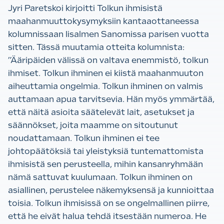
Jyri Paretskoi kirjoitti Tolkun ihmisistä
maahanmuuttokysymyksiin kantaaottaneessa
kolumnissaan Iisalmen Sanomissa parisen vuotta
sitten. Tässä muutamia otteita kolumnista:
”Ääripäiden välissä on valtava enemmistö, tolkun
ihmiset. Tolkun ihminen ei kiistä maahanmuuton
aiheuttamia ongelmia. Tolkun ihminen on valmis
auttamaan apua tarvitsevia. Hän myös ymmärtää,
että näitä asioita säätelevät lait, asetukset ja
säännökset, joita maamme on sitoutunut
noudattamaan. Tolkun ihminen ei tee
johtopäätöksiä tai yleistyksiä tuntemattomista
ihmisistä sen perusteella, mihin kansanryhmään
nämä sattuvat kuulumaan. Tolkun ihminen on
asiallinen, perustelee näkemyksensä ja kunnioittaa
toisia. Tolkun ihmisissä on se ongelmallinen piirre,
että he eivät halua tehdä itsestään numeroa. He