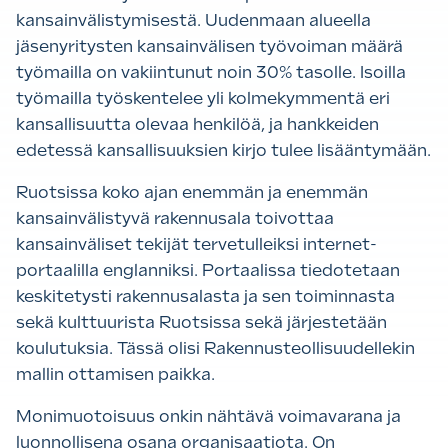
kansainvälistymisestä. Uudenmaan alueella
jäsenyritysten kansainvälisen työvoiman määrä
työmailla on vakiintunut noin 30% tasolle. Isoilla
työmailla työskentelee yli kolmekymmentä eri
kansallisuutta olevaa henkilöä, ja hankkeiden
edetessä kansallisuuksien kirjo tulee lisääntymään.
Ruotsissa koko ajan enemmän ja enemmän
kansainvälistyvä rakennusala toivottaa
kansainväliset tekijät tervetulleiksi internet-
portaalilla englanniksi. Portaalissa tiedotetaan
keskitetysti rakennusalasta ja sen toiminnasta
sekä kulttuurista Ruotsissa sekä järjestetään
koulutuksia. Tässä olisi Rakennusteollisuudellekin
mallin ottamisen paikka.
Monimuotoisuus onkin nähtävä voimavarana ja
luonnollisena osana organisaatiota. On