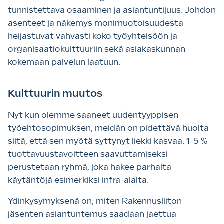
tunnistettava osaaminen ja asiantuntijuus. Johdon
asenteet ja näkemys monimuotoisuudesta
heijastuvat vahvasti koko työyhteisöön ja
organisaatiokulttuuriin sekä asiakaskunnan
kokemaan palvelun laatuun.
Kulttuurin muutos
Nyt kun olemme saaneet uudentyyppisen
työehtosopimuksen, meidän on pidettävä huolta
siitä, että sen myötä syttynyt liekki kasvaa. 1-5 %
tuottavuustavoitteen saavuttamiseksi
perustetaan ryhmä, joka hakee parhaita
käytäntöjä esimerkiksi infra-alalta.
Ydinkysymyksenä on, miten Rakennusliiton
jäsenten asiantuntemus saadaan jaettua