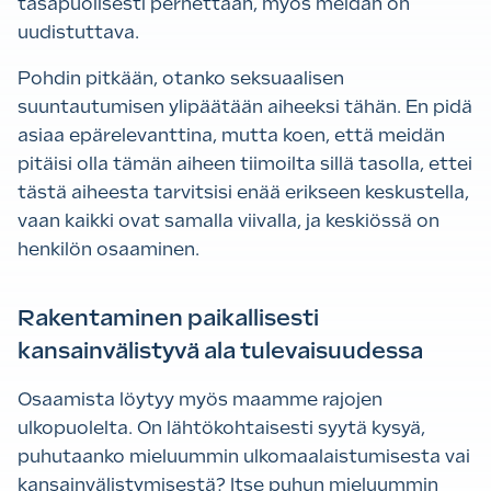
tasapuolisesti perhettään, myös meidän on
uudistuttava.
Pohdin pitkään, otanko seksuaalisen
suuntautumisen ylipäätään aiheeksi tähän. En pidä
asiaa epärelevanttina, mutta koen, että meidän
pitäisi olla tämän aiheen tiimoilta sillä tasolla, ettei
tästä aiheesta tarvitsisi enää erikseen keskustella,
vaan kaikki ovat samalla viivalla, ja keskiössä on
henkilön osaaminen.
Rakentaminen paikallisesti
kansainvälistyvä ala tulevaisuudessa
Osaamista löytyy myös maamme rajojen
ulkopuolelta. On lähtökohtaisesti syytä kysyä,
puhutaanko mieluummin ulkomaalaistumisesta vai
kansainvälistymisestä? Itse puhun mieluummin