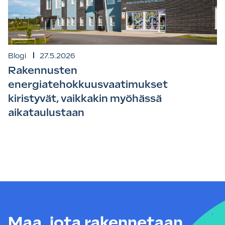
Blogi
27.5.2026
Rakennusten
energiatehokkuusvaatimukset
kiristyvät, vaikkakin myöhässä
aikataulustaan
Maa, jota rakennetaan