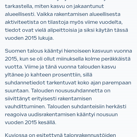
tarkastella, miten kasvu on jakaantunut
alueellisesti.
Vaikka rakentamisen alueellisesta
aktiviteetista on tilastoja myös viime vuodelta,
tiedot ovat vielä alipeittoisia ja siksi käytän tässä
vuoden 2015 lukuja.
Suomen talous kääntyi hienoiseen kasvuun vuonna
2015, kun se oli ollut miinuksella kolme peräkkäistä
vuotta. Viime ja tänä vuonna talouden kasvu
yltänee jo kahteen prosenttiin, sillä
suhdannetiedot tarkentuvat koko ajan parempaan
suuntaan. Talouden noususuhdannetta on
siivittänyt erityisesti rakentamisen
vauhdittuminen. Talouden suhdanteisiin herkästi
reagoiva uudisrakentamisen kääntyi nousuun
vuoden 2015 kesällä.
Kuviossa on esitettynä talonrakennustöiden