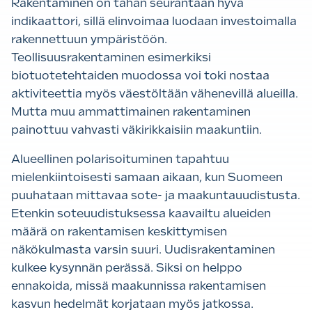
Rakentaminen on tähän seurantaan hyvä
indikaattori, sillä elinvoimaa luodaan investoimalla
rakennettuun ympäristöön.
Teollisuusrakentaminen esimerkiksi
biotuotetehtaiden muodossa voi toki nostaa
aktiviteettia myös väestöltään vähenevillä alueilla.
Mutta muu ammattimainen rakentaminen
painottuu vahvasti väkirikkaisiin maakuntiin.
Alueellinen polarisoituminen tapahtuu
mielenkiintoisesti samaan aikaan, kun Suomeen
puuhataan mittavaa sote- ja maakuntauudistusta.
Etenkin soteuudistuksessa kaavailtu alueiden
määrä on rakentamisen keskittymisen
näkökulmasta varsin suuri. Uudisrakentaminen
kulkee kysynnän perässä. Siksi on helppo
ennakoida, missä maakunnissa rakentamisen
kasvun hedelmät korjataan myös jatkossa.