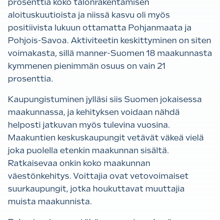
prosenttia koko talonrakentamisen
aloituskuutioista ja niissä kasvu oli myös
positiivista lukuun ottamatta Pohjanmaata ja
Pohjois-Savoa. Aktiviteetin keskittyminen on siten
voimakasta, sillä manner-Suomen 18 maakunnasta
kymmenen pienimmän osuus on vain 21
prosenttia.
Kaupungistuminen jylläsi siis Suomen jokaisessa
maakunnassa, ja kehityksen voidaan nähdä
helposti jatkuvan myös tulevina vuosina.
Maakuntien keskuskaupungit vetävät väkeä vielä
joka puolella etenkin maakunnan sisältä.
Ratkaisevaa onkin koko maakunnan
väestönkehitys. Voittajia ovat vetovoimaiset
suurkaupungit, jotka houkuttavat muuttajia
muista maakunnista.