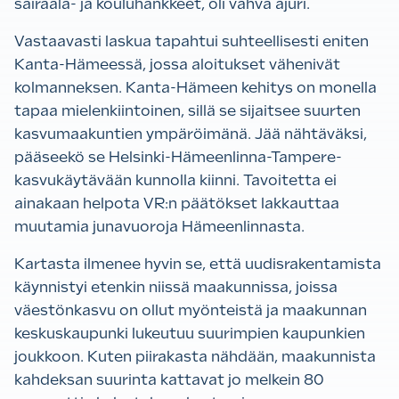
sairaala- ja kouluhankkeet, oli vahva ajuri.
Vastaavasti laskua tapahtui suhteellisesti eniten
Kanta-Hämeessä, jossa aloitukset vähenivät
kolmanneksen. Kanta-Hämeen kehitys on monella
tapaa mielenkiintoinen, sillä se sijaitsee suurten
kasvumaakuntien ympäröimänä. Jää nähtäväksi,
pääseekö se Helsinki-Hämeenlinna-Tampere-
kasvukäytävään kunnolla kiinni. Tavoitetta ei
ainakaan helpota VR:n päätökset lakkauttaa
muutamia junavuoroja Hämeenlinnasta.
Kartasta ilmenee hyvin se, että uudisrakentamista
käynnistyi etenkin niissä maakunnissa, joissa
väestönkasvu on ollut myönteistä ja maakunnan
keskuskaupunki lukeutuu suurimpien kaupunkien
joukkoon. Kuten piirakasta nähdään, maakunnista
kahdeksan suurinta kattavat jo melkein 80