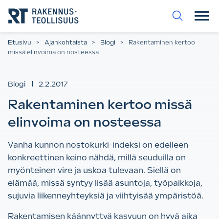
Siirry
suoraan
sisältöön.
Etusivu
>
Ajankohtaista
>
Blogi
>
Rakentaminen kertoo
missä elinvoima on nosteessa
Blogi
2.2.2017
Rakentaminen kertoo missä
elinvoima on nosteessa
Vanha kunnon nostokurki-indeksi on edelleen
konkreettinen keino nähdä, millä seuduilla on
myönteinen vire ja uskoa tulevaan. Siellä on
elämää, missä syntyy lisää asuntoja, työpaikkoja,
sujuvia liikenneyhteyksiä ja viihtyisää ympäristöä.
Rakentamisen käännyttyä kasvuun on hyvä aika