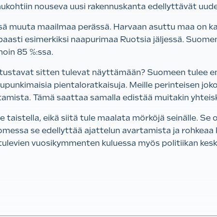
lmukohtiin nouseva uusi rakennuskanta edellyttävät uud
ssä muuta maailmaa perässä.
Harvaan asuttu maa on ka
ppaasti esimerkiksi naapurimaa Ruotsia jäljessä. Suomen
oin 85 %:ssa.
utustavat sitten tulevat näyttämään? Suomeen tulee e
aupunkimaisia pientaloratkaisuja. Meille perinteisen jok
amista. Tämä saattaa samalla edistää muitakin yhteisku
 taistella, eikä siitä tule maalata mörköjä seinälle. S
omessa se edellyttää ajattelun avartamista ja rohkeaa k
i tulevien vuosikymmenten kuluessa myös politiikan kesk