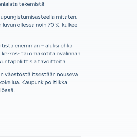
enlaista tekemistä.
upungistumisasteella mitaten,
 luvun ollessa noin 70 %, kulkee
ntistä enemmän – aluksi ehkä
o kerros- tai omakotitalovalinnan
ntapoliittisia tavoitteita.
e on väestöstä itsestään nouseva
okeilua. Kaupunkipolitiikka
iössä.