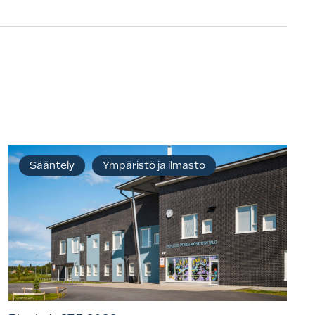
Sääntely
Ympäristö ja ilmasto