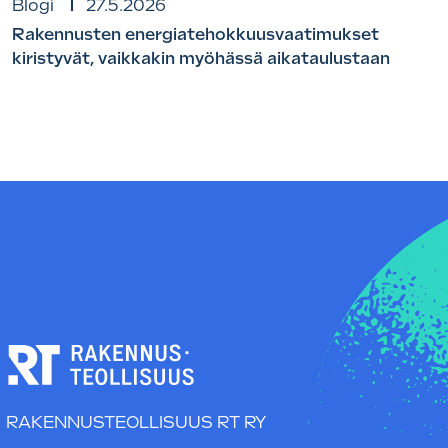
Blogi
27.5.2026
Rakennusten energiatehokkuusvaatimukset
kiristyvät, vaikkakin myöhässä aikataulustaan
RAKENNUSTEOLLISUUS RT RY