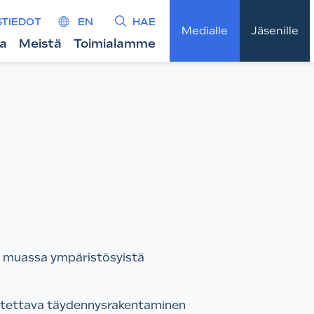
STIEDOT
EN
HAE
Medialle
Jäsenille
ta
Meistä
Toimialamme
n muassa ympäristösyistä
tettava täydennysrakentaminen