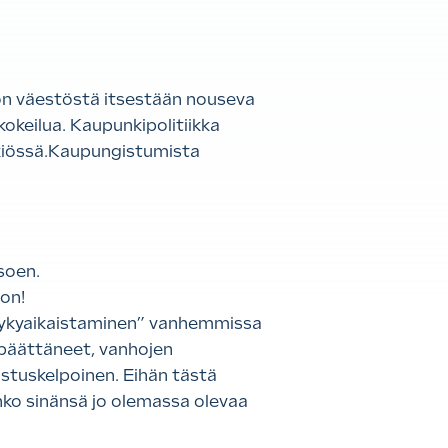
e on väestöstä itsestään nouseva
okeilua. Kaupunkipolitiikka
skiössä.Kaupungistumista
soen.
on!
 ”nykyaikaistaminen” vanhemmissa
t päättäneet, vanhojen
ostuskelpoinen. Eihän tästä
anko sinänsä jo olemassa olevaa