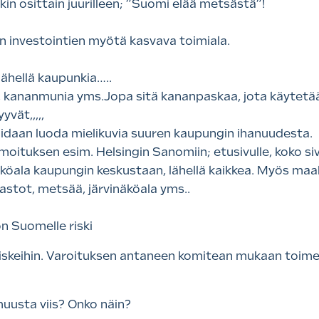
n osittain juurilleen; ”Suomi elää metsästä”!
 investointien myötä kasvava toimiala.
ähellä kaupunkia…..
, kananmunia yms.Jopa sitä kananpaskaa, jota käytetää
vät,,,,,
oidaan luoda mielikuvia suuren kaupungin ihanuudesta.
moituksen esim. Helsingin Sanomiin; etusivulle, koko siv
äköala kaupungin keskustaan, lähellä kaikkea. Myös ma
stot, metsää, järvinäköala yms..
n Suomelle riski
iskeihin. Varoituksen antaneen komitean mukaan toime
muusta viis? Onko näin?