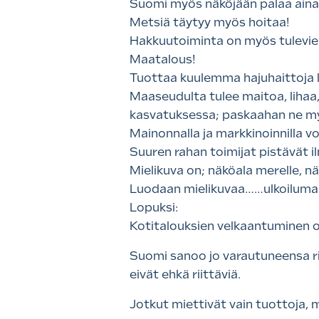
Suomi myös näköjään palaa ainaki
Metsiä täytyy myös hoitaa!
Hakkuutoiminta on myös tulevien
Maatalous!
Tuottaa kuulemma hajuhaittoja l
Maaseudulta tulee maitoa, lihaa
kasvatuksessa; paskaahan ne myy
Mainonnalla ja markkinoinnilla v
Suuren rahan toimijat pistävät il
Mielikuva on; näköala merelle, n
Luodaan mielikuvaa……ulkoilumaa
Lopuksi:
Kotitalouksien velkaantuminen o
Suomi sanoo jo varautuneensa r
eivät ehkä riittäviä.
Jotkut miettivät vain tuottoja, 