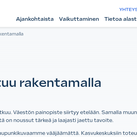
YHTEY
Ajankohtaista
Vaikuttaminen
Tietoa alas
kentamalla
uu rakentamalla
uu. Väestön painopiste siirtyy etelään. Samalla muu
ä on noussut tärkeä ja laajasti jaettu tavoite.
upunkikuvaamme vääjäämättä. Kasvukeskuksiin toteu