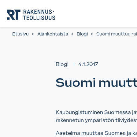
Siirry
suoraan
sisältöön.
Etusivu
>
Ajankohtaista
>
Blogi
>
Suomi muuttuu ra
Blogi
4.1.2017
Suomi muutt
Kaupungistuminen Suomessa jatk
rakennetun ympäristön tiiviydest
Asetelma muuttaa Suomea ja ka