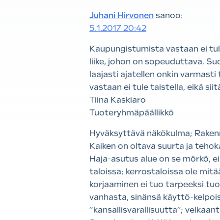
Juhani Hirvonen
sanoo:
5.1.2017 20:42
Kaupungistumista vastaan ei tule
liike, johon on sopeuduttava. Su
laajasti ajatellen onkin varmas
vastaan ei tule taistella, eikä si
Tiina Kaskiaro
Tuoteryhmäpäällikkö
Hyväksyttävä näkökulma; Rakenn
Kaiken on oltava suurta ja teho
Haja-asutus alue on se mörkö, ei
taloissa; kerrostaloissa ole mitä
korjaaminen ei tuo tarpeeksi tuo
vanhasta, sinänsä käyttö-kelpois
”kansallisvarallisuutta”; velkaant