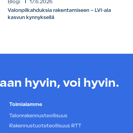
Blogi
17.6.2026
Valonpilkahduksia rakentamiseen – LVI-ala
kasvun kynnyksellä
an hyvin, voi hyvin.
Toimialamme
Talonrakennusteollisuus
Rakennustuoteteollisuus RTT