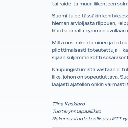
tai raide- ja muun liikenteen so
Suomi tulee tässäkin kehitykse
hieman arvioijasta riippuen, rei
Ruotsi omalla kymmenluvullaan n
Miltä uusi rakentaminen ja tote
pilottimaisesti toteutettuja – k
sijaan kuljemme kohti sekarakent
Kaupungistumista vastaan ei tule
liike, johon on sopeuduttava. Su
laajasti ajatellen onkin varmast
Tiina Kaskiaro
Tuoteryhmäpäällikkö
Rakennustuoteteollisuus RTT ry