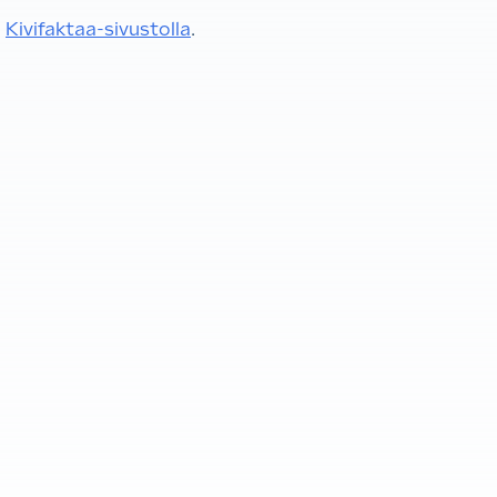
n
Kivifaktaa-sivustolla
.