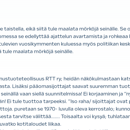
 taistella, eikä siitä tule maalata mörköjä seinälle. S
omessa se edellyttää ajattelun avartamista ja rohkeaa k
ti tulevien vuosikymmenten kuluessa myös politiikan ke
itä tule maalata mörköjä seinälle.
ustuoteteollisuus RTT ry; heidän näkökulmastaan kat
kasta. Lisäksi pääomasijottajat saavat suuremman tuot
 seinällä vaan siellä suunnitelmissa! Ei korjaaminen ja
än! Ei tule tuottoa tarpeeksi. ”Iso raha/ sijoittajat ova
ttoja. puretaan se 1970- luvulla oleva kerrostalo; kunn
esta tarvitse välittää……. Toisaalta voi kysyä; tuhlata
uvatko kotitaloudet liikaa.