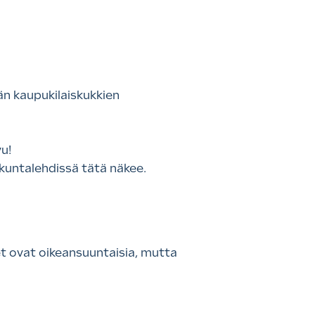
n kaupukilaiskukkien
u!
akuntalehdissä tätä näkee.
t ovat oikeansuuntaisia, mutta