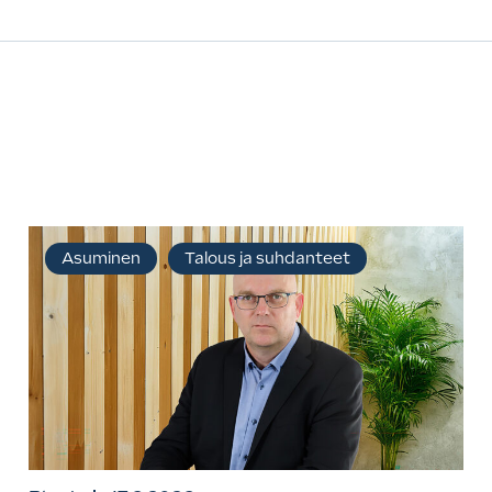
Asuminen
Talous ja suhdanteet