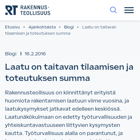
Siirry
suoraan
sisältöön.
Etusivu
>
Ajankohtaista
>
Blogi
>
Laatu on taitavan
tilaamisen ja toteutuksen summa
Blogi
16.2.2016
Laatu on taitavan tilaamisen ja
toteutuksen summa
Rakennusteollisuus on kiinnittänyt erityistä
huomiota rakentamisen laatuun viime vuosina, ja
laatukysymykset jatkavat edelleen keskiössä.
Laatunäkökulmaan on edetty työturvallisuuden ja
yhteiskuntavastuuseen liittyvien kysymysten
kautta. Työturvallisuus alalla on parantunut, ja