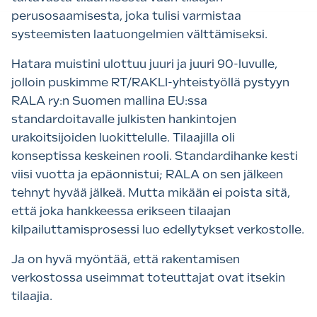
perusosaamisesta, joka tulisi varmistaa
systeemisten laatuongelmien välttämiseksi.
Hatara muistini ulottuu juuri ja juuri 90-luvulle,
jolloin puskimme RT/RAKLI-yhteistyöllä pystyyn
RALA ry:n Suomen mallina EU:ssa
standardoitavalle julkisten hankintojen
urakoitsijoiden luokittelulle. Tilaajilla oli
konseptissa keskeinen rooli. Standardihanke kesti
viisi vuotta ja epäonnistui; RALA on sen jälkeen
tehnyt hyvää jälkeä. Mutta mikään ei poista sitä,
että joka hankkeessa erikseen tilaajan
kilpailuttamisprosessi luo edellytykset verkostolle.
Ja on hyvä myöntää, että rakentamisen
verkostossa useimmat toteuttajat ovat itsekin
tilaajia.