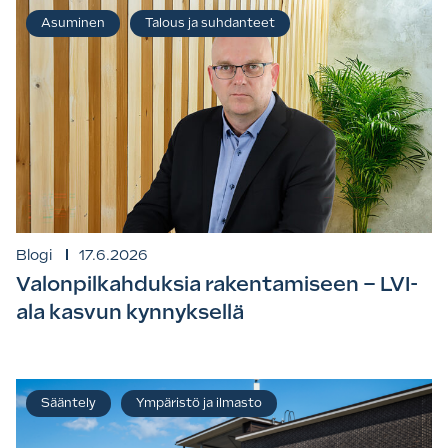
Asuminen
Talous ja suhdanteet
Blogi
17.6.2026
Valonpilkahduksia rakentamiseen – LVI-
ala kasvun kynnyksellä
Sääntely
Ympäristö ja ilmasto