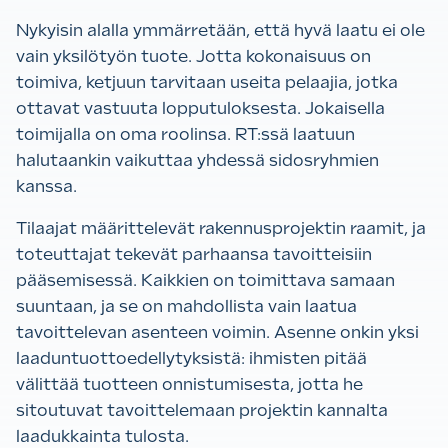
Nykyisin alalla ymmärretään, että hyvä laatu ei ole
vain yksilötyön tuote. Jotta kokonaisuus on
toimiva, ketjuun tarvitaan useita pelaajia, jotka
ottavat vastuuta lopputuloksesta. Jokaisella
toimijalla on oma roolinsa. RT:ssä laatuun
halutaankin vaikuttaa yhdessä sidosryhmien
kanssa.
Tilaajat määrittelevät rakennusprojektin raamit, ja
toteuttajat tekevät parhaansa tavoitteisiin
pääsemisessä. Kaikkien on toimittava samaan
suuntaan, ja se on mahdollista vain laatua
tavoittelevan asenteen voimin. Asenne onkin yksi
laaduntuottoedellytyksistä: ihmisten pitää
välittää tuotteen onnistumisesta, jotta he
sitoutuvat tavoittelemaan projektin kannalta
laadukkainta tulosta.