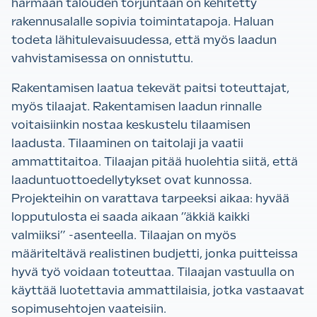
harmaan talouden torjuntaan on kehitetty
rakennusalalle sopivia toimintatapoja. Haluan
todeta lähitulevaisuudessa, että myös laadun
vahvistamisessa on onnistuttu.
Rakentamisen laatua tekevät paitsi toteuttajat,
myös tilaajat. Rakentamisen laadun rinnalle
voitaisiinkin nostaa keskustelu tilaamisen
laadusta.
Tilaaminen on taitolaji ja vaatii
ammattitaitoa. Tilaajan pitää huolehtia siitä, että
laaduntuottoedellytykset ovat kunnossa.
Projekteihin on varattava tarpeeksi aikaa: hyvää
lopputulosta ei saada aikaan ”äkkiä kaikki
valmiiksi” -asenteella. Tilaajan on myös
määriteltävä realistinen budjetti, jonka puitteissa
hyvä työ voidaan toteuttaa. Tilaajan vastuulla on
käyttää luotettavia ammattilaisia, jotka vastaavat
sopimusehtojen vaateisiin.