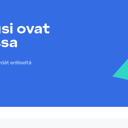
si ovat
sa
ät erilliseltä