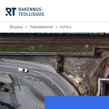
Siirry
suoraan
sisältöön.
Etusivu
>
Toimialamme
>
INFRA