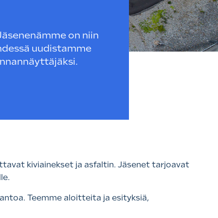
 Jäsenenämme on niin
 Yhdessä uudistamme
unnannäyttäjäksi.
avat kiviainekset ja asfaltin. Jäsenet tarjoavat
le.
ntoa. Teemme aloitteita ja esityksiä,