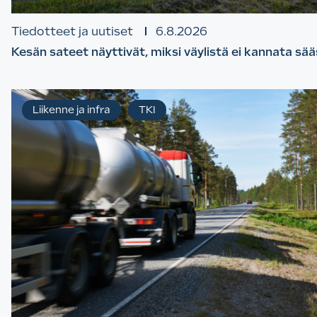
Tiedotteet ja uutiset
6.8.2026
Kesän sateet näyttivät, miksi väylistä ei kannata sä
Liikenne ja infra
TKI