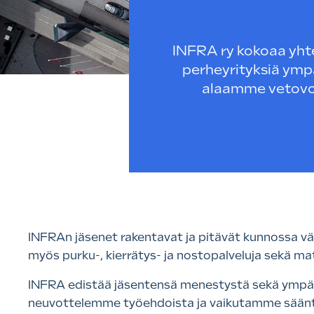
INFRA ry kokoaa yht
perheyrityksiä ymp
alaamme vetovoim
INFRAn jäsenet rakentavat ja pitävät kunnossa väyl
myös purku-, kierrätys- ja nostopalveluja sekä mate
INFRA edistää jäsentensä menestystä sekä ympäris
neuvottelemme työehdoista ja vaikutamme säänt