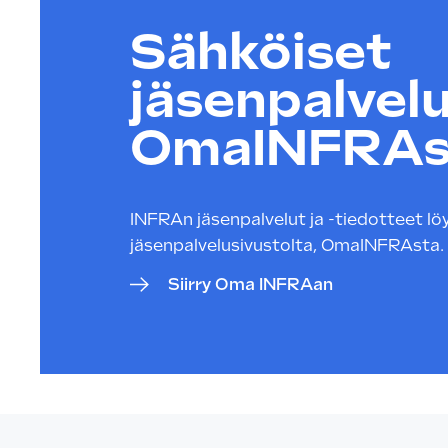
Sähköiset
jäsenpalvelu
OmaINFRAs
INFRAn jäsenpalvelut ja -tiedotteet löyd
jäsenpalvelusivustolta, OmaINFRAsta.
Siirry Oma INFRAan