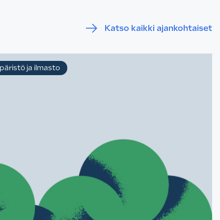
Katso kaikki ajankohtaiset
äristö ja ilmasto