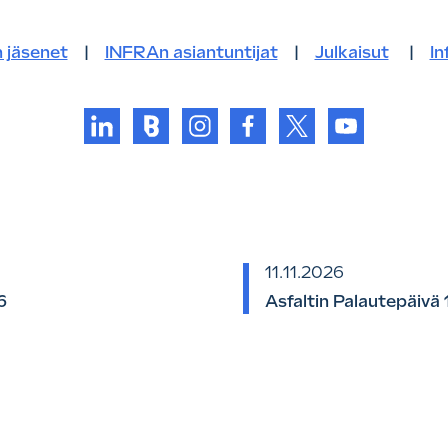
 jäsenet
|
INFRAn asiantuntijat
|
Julkaisut
|
In
11.11.2026
6
Asfaltin Palautepäivä 