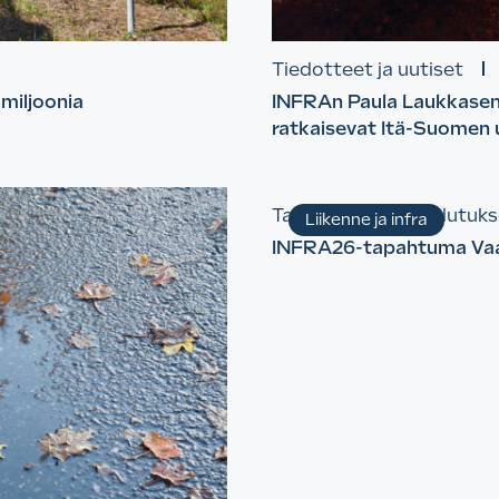
Tiedotteet ja uutiset
 miljoonia
INFRAn Paula Laukkasen
ratkaisevat Itä-Suomen
Tapahtumat ja koulutuks
Liikenne ja infra
INFRA26-tapahtuma Vaas