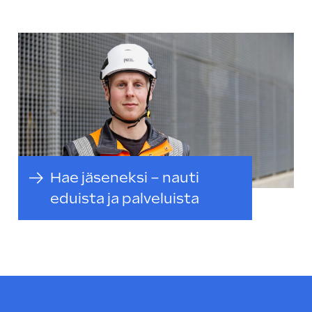
Hae jäseneksi – nauti
eduista ja palveluista