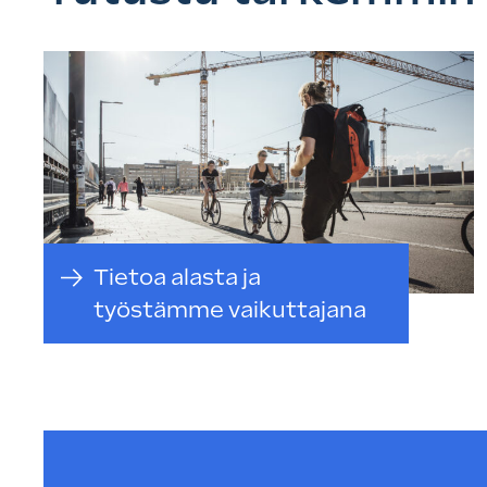
Tietoa alasta ja
työstämme vaikuttajana