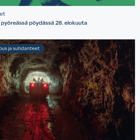
et
 pyöreässä pöydässä 28. elokuuta
ous ja suhdanteet