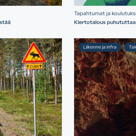
Tapahtumat ja koulutuks
ästää
Kiertotalous puhututtaa
Liikenne ja infra
Tal