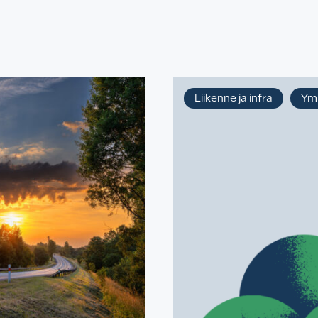
Liikenne ja infra
Ymp