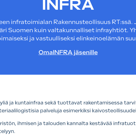
INFRA
een infratoimialan Rakennusteollisuus RT:ssä.
äri Suomen kuin valtakunnalliset infrayhtiöt.
aiseksi ja vastuulliseksi elinkeinoelämän su
OmaINFRA jäsenille
iä ja kuntainfraa sekä tuottavat rakentamisessa tarvitt
riaalilogistisia palveluja esimerkiksi kaivosteollisuudel
tön, ihmisen ja talouden kannalta kestävää infratuota
elyyn.