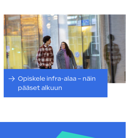
Opiskele infra-alaa − näin
pääset alkuun