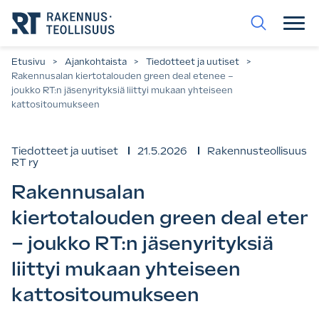
Siirry
suoraan
sisältöön.
Etusivu
>
Ajankohtaista
>
Tiedotteet ja uutiset
>
Rakennusalan kiertotalouden green deal etenee –
joukko RT:n jäsenyrityksiä liittyi mukaan yhteiseen
kattositoumukseen
Tiedotteet ja uutiset
21.5.2026
Rakennusteollisuus
RT ry
Rakennusalan
kiertotalouden green deal eten
– joukko RT:n jäsenyrityksiä
liittyi mukaan yhteiseen
kattositoumukseen