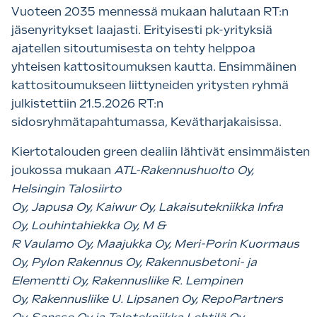
Vuoteen 2035 mennessä mukaan halutaan RT:n
jäsenyritykset laajasti. Erityisesti pk-yrityksiä
ajatellen sitoutumisesta on tehty helppoa
yhteisen kattositoumuksen kautta. Ensimmäinen
kattositoumukseen liittyneiden yritysten ryhmä
julkistettiin 21.5.2026 RT:n
sidosryhmätapahtumassa, Kevätharjakaisissa.
Kiertotalouden green dealiin lähtivät ensimmäisten
joukossa mukaan
ATL-Rakennushuolto Oy,
Helsingin Talosiirto
Oy, Japusa Oy, Kaiwur Oy, Lakaisutekniikka Infra
Oy, Louhintahiekka Oy, M &
R Vaulamo Oy, Maajukka Oy, Meri-Porin Kuormaus
Oy, Pylon Rakennus Oy, Rakennusbetoni- ja
Elementti Oy, Rakennusliike R. Lempinen
Oy, Rakennusliike U. Lipsanen Oy, RepoPartners