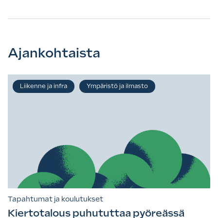
Ajankohtaista
Liikenne ja infra
Ympäristö ja ilmasto
Tapahtumat ja koulutukset
Kiertotalous puhututtaa pyöreässä