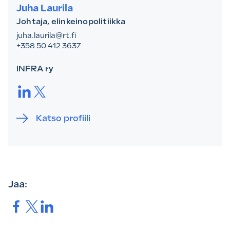
Juha Laurila
Johtaja, elinkeinopolitiikka
juha.laurila@rt.fi
+358 50 412 3637
INFRA ry
LinkedIn.
Twitter.
Katso profiili
Jaa:
Jaa.
Jaa.
Jaa.