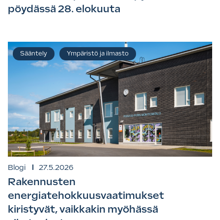
pöydässä 28. elokuuta
Sääntely
Ympäristö ja ilmasto
Blogi
27.5.2026
Rakennusten
energiatehokkuusvaatimukset
kiristyvät, vaikkakin myöhässä