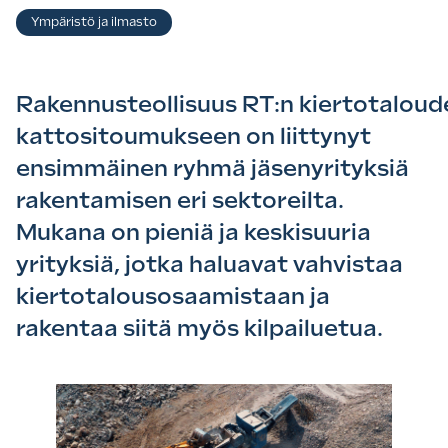
Asiasanat
Ympäristö ja ilmasto
Rakennusteollisuus RT:n kiertotaloude
kattositoumukseen on liittynyt
ensimmäinen ryhmä jäsenyrityksiä
rakentamisen eri sektoreilta.
Mukana on pieniä ja keskisuuria
yrityksiä, jotka haluavat vahvistaa
kiertotalousosaamistaan ja
rakentaa siitä myös kilpailuetua.