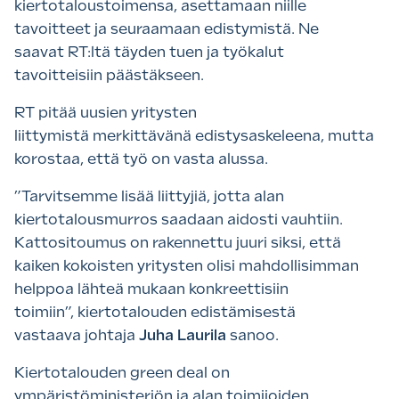
kiertotaloustoimensa, asettamaan niille
tavoitteet ja seuraamaan edistymistä. Ne
saavat RT:ltä täyden tuen ja työkalut
tavoitteisiin päästäkseen.
RT pitää uusien yritysten
liittymistä merkittävänä edistysaskeleena, mutta
korostaa, että työ on vasta alussa.
”Tarvitsemme lisää liittyjiä, jotta alan
kiertotalousmurros saadaan aidosti vauhtiin.
Kattositoumus on rakennettu juuri siksi, että
kaiken kokoisten yritysten olisi mahdollisimman
helppoa lähteä mukaan konkreettisiin
toimiin”, kiertotalouden edistämisestä
vastaava johtaja
Juha Laurila
sanoo.
Kiertotalouden green deal on
ympäristöministeriön ja alan toimijoiden