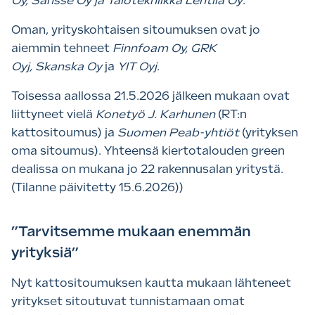
Oy, Sansse Oy ja Talotekniikka Lehtilä Oy
.
Oman, yrityskohtaisen sitoumuksen ovat jo
aiemmin tehneet
Finnfoam Oy, GRK
Oyj, Skanska Oy
ja
YIT Oyj
.
Toisessa aallossa 21.5.2026 jälkeen mukaan ovat
liittyneet vielä
Konetyö J. Karhunen
(RT:n
kattositoumus) ja
Suomen Peab-yhtiöt
(yrityksen
oma sitoumus). Yhteensä kiertotalouden green
dealissa on mukana jo 22 rakennusalan yritystä.
(Tilanne päivitetty 15.6.2026))
”Tarvitsemme mukaan enemmän
yrityksiä”
Nyt kattositoumuksen kautta mukaan lähteneet
yritykset sitoutuvat tunnistamaan omat