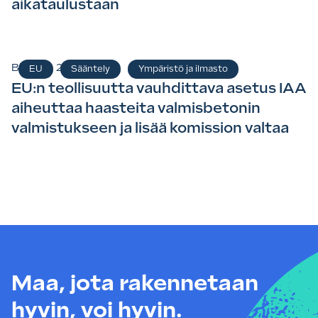
aikataulustaan
Blogi
29.4.2026
EU
Sääntely
Ympäristö ja ilmasto
EU:n teollisuutta vauhdittava asetus IAA
aiheuttaa haasteita valmisbetonin
valmistukseen ja lisää komission valtaa
Maa, jota rakennetaan
hyvin, voi hyvin.