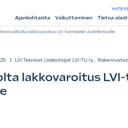
YHTEY
Ajankohtaista
Vaikuttaminen
Tietoa alas
kennusliitolta lakkovaroitus LVI-toimialalle Uudellemaalle
025
LVI-Tekniset Urakoitsijat LVI-TU ry
,
Rakennusteol
lta lakkovaroitus LVI-
le