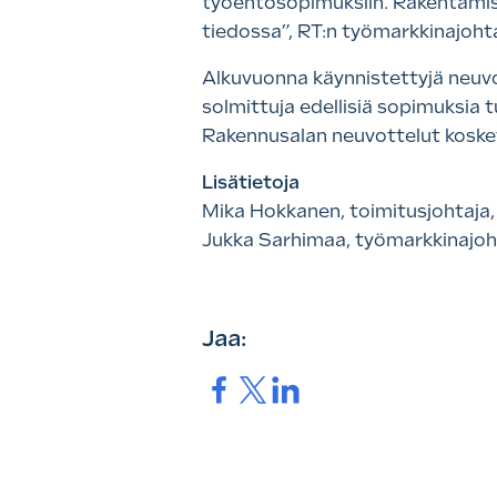
työehtosopimuksiin. Rakentamise
tiedossa”, RT:n työmarkkinajoht
Alkuvuonna käynnistettyjä neuv
solmittuja edellisiä sopimuksia
Rakennusalan neuvottelut koske
Lisätietoja
Mika Hokkanen, toimitusjohtaja,
Jukka Sarhimaa, työmarkkinajoht
Jaa:
Jaa.
Jaa.
Jaa.