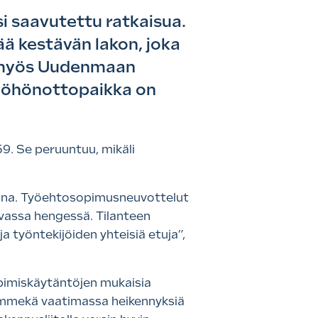
i saavutettu ratkaisua.
ää kestävän lakon, joka
e myös Uudenmaan
 työhönottopaikka on
59. Se peruuntuu, mikäli
avana. Työehtosopimusneuvottelut
avassa hengessä. Tilanteen
ja työntekijöiden yhteisiä etuja”,
pimiskäytäntöjen mukaisia
emmekä vaatimassa heikennyksiä