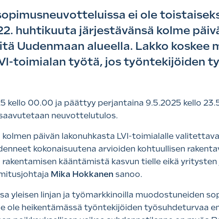
pimusneuvotteluissa ei ole toistaiseks
 22. huhtikuuta järjestävänsä kolme päiv
töitä Uudenmaan alueella. Lakko koske
VI-toimialan työtä, jos työntekijöiden
25 kello 00.00 ja päättyy perjantaina 9.5.2025 kello 23.
saavutetaan neuvottelutulos.
a kolmen päivän lakonuhkasta LVI-toimialalle valitett
edenneet kokonaisuutena arvioiden kohtuullisen rakent
tä rakentamisen kääntämistä kasvun tielle eikä yritysten 
imitusjohtaja
Mika Hokkanen
sanoo.
 yleisen linjan ja työmarkkinoilla muodostuneiden so
me ole heikentämässä työntekijöiden työsuhdeturvaa 