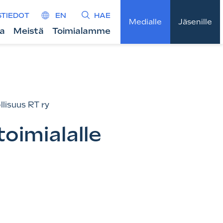
STIEDOT
EN
HAE
Medialle
Jäsenille
ta
Meistä
Toimialamme
lisuus RT ry
toimialalle