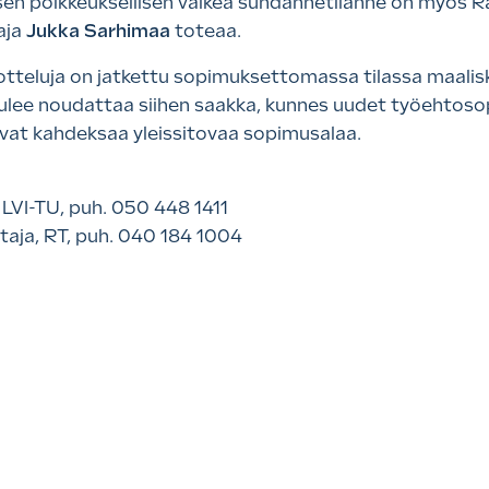
n poikkeuksellisen vaikea suhdannetilanne on myös Rak
aja
Jukka Sarhimaa
toteaa.
otteluja on jatkettu sopimuksettomassa tilassa maalis
 tulee noudattaa siihen saakka, kunnes uudet työehtos
vat kahdeksaa yleissitovaa sopimusalaa.
 LVI-TU, puh. 050 448 1411
aja, RT, puh. 040 184 1004