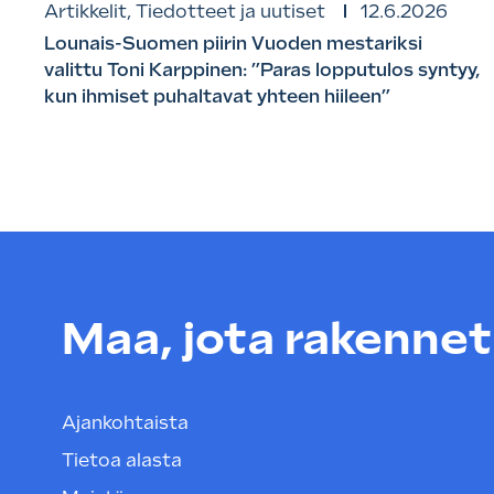
Artikkelit, Tiedotteet ja uutiset
12.6.2026
Lounais-Suomen piirin Vuoden mestariksi
valittu Toni Karppinen: ”Paras lopputulos syntyy,
kun ihmiset puhaltavat yhteen hiileen”
Maa, jota rakenneta
Ajankohtaista
Tietoa alasta