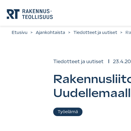
Siirry
suoraan
sisältöön.
Etusivu
>
Ajankohtaista
>
Tiedotteet ja uutiset
>
Ra
Tiedotteet ja uutiset
23.4.2
Rakennusliito
Uudellemaal
Asiasanat
Työelämä