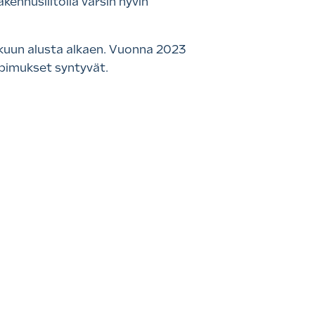
ennusliitolla varsin hyvin
kuun alusta alkaen. Vuonna 2023
opimukset syntyvät.