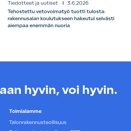
Tiedotteet ja uutiset
3.6.2026
Tehostettu vetovoimatyö tuotti tulosta:
rakennusalan koulutukseen hakeutui selvästi
aiempaa enemmän nuoria
an hyvin, voi hyvin.
Toimialamme
Talonrakennusteollisuus