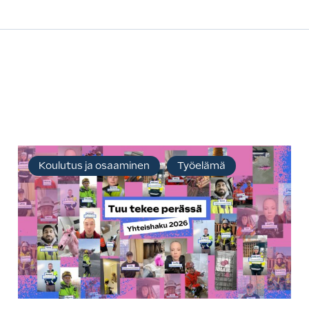
Koulutus ja osaaminen
Työelämä