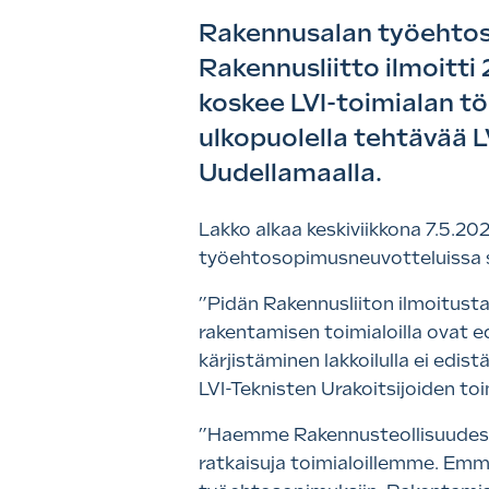
Rakennusalan työehtoso
Rakennusliitto ilmoitti
koskee LVI-toimialan 
ulkopuolella tehtävää L
Uudellamaalla.
Lakko alkaa keskiviikkona 7.5.20
työehtosopimusneuvotteluissa 
”Pidän Rakennusliiton ilmoitust
rakentamisen toimialoilla ovat 
kärjistäminen lakkoilulla ei edis
LVI-Teknisten Urakoitsijoiden to
”Haemme Rakennusteollisuudessa
ratkaisuja toimialoillemme. Em