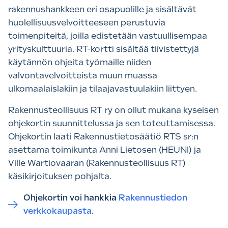
rakennushankkeen eri osapuolille ja sisältävät
huolellisuusvelvoitteeseen perustuvia
toimenpiteitä, joilla edistetään vastuullisempaa
yrityskulttuuria. RT-kortti sisältää tiivistettyjä
käytännön ohjeita työmaille niiden
valvontavelvoitteista muun muassa
ulkomaalaislakiin ja tilaajavastuulakiin liittyen.
Rakennusteollisuus RT ry on ollut mukana kyseisen
ohjekortin suunnittelussa ja sen toteuttamisessa.
Ohjekortin laati Rakennustietosäätiö RTS sr:n
asettama toimikunta Anni Lietosen (HEUNI) ja
Ville Wartiovaaran (Rakennusteollisuus RT)
käsikirjoituksen pohjalta.
Ohjekortin voi hankkia
Rakennustiedon
verkkokaupasta
.