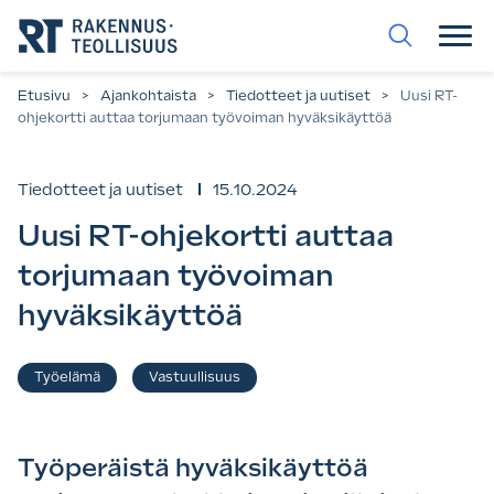
Siirry
suoraan
sisältöön.
Etusivu
>
Ajankohtaista
>
Tiedotteet ja uutiset
>
Uusi RT-
ohjekortti auttaa torjumaan työvoiman hyväksikäyttöä
Tiedotteet ja uutiset
15.10.2024
Uusi RT-ohjekortti auttaa
torjumaan työvoiman
hyväksikäyttöä
Asiasanat
Työelämä
Vastuullisuus
,
Työperäistä hyväksikäyttöä