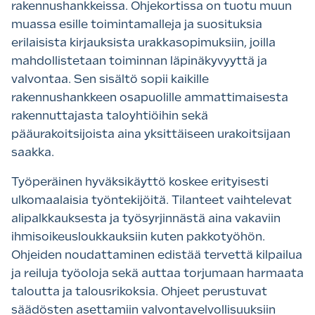
rakennushankkeissa. Ohjekortissa on tuotu muun
muassa esille toimintamalleja ja suosituksia
erilaisista kirjauksista urakkasopimuksiin, joilla
mahdollistetaan toiminnan läpinäkyvyyttä ja
valvontaa. Sen sisältö sopii kaikille
rakennushankkeen osapuolille ammattimaisesta
rakennuttajasta taloyhtiöihin sekä
pääurakoitsijoista aina yksittäiseen urakoitsijaan
saakka.
Työperäinen hyväksikäyttö koskee erityisesti
ulkomaalaisia työntekijöitä. Tilanteet vaihtelevat
alipalkkauksesta ja työsyrjinnästä aina vakaviin
ihmisoikeusloukkauksiin kuten pakkotyöhön.
Ohjeiden noudattaminen edistää tervettä kilpailua
ja reiluja työoloja sekä auttaa torjumaan harmaata
taloutta ja talousrikoksia. Ohjeet perustuvat
säädösten asettamiin valvontavelvollisuuksiin