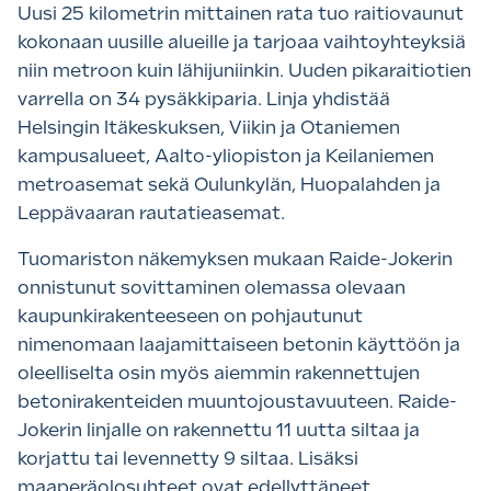
Uusi 25 kilometrin mittainen rata tuo raitiovaunut
kokonaan uusille alueille ja tarjoaa vaihtoyhteyksiä
niin metroon kuin lähijuniinkin. Uuden pikaraitiotien
varrella on 34 pysäkkiparia. Linja yhdistää
Helsingin Itäkeskuksen, Viikin ja Otaniemen
kampusalueet, Aalto-yliopiston ja Keilaniemen
metroasemat sekä Oulunkylän, Huopalahden ja
Leppävaaran rautatieasemat.
Tuomariston näkemyksen mukaan Raide-Jokerin
onnistunut sovittaminen olemassa olevaan
kaupunkirakenteeseen on pohjautunut
nimenomaan laajamittaiseen betonin käyttöön ja
oleelliselta osin myös aiemmin rakennettujen
betonirakenteiden muuntojoustavuuteen. Raide-
Jokerin linjalle on rakennettu 11 uutta siltaa ja
korjattu tai levennetty 9 siltaa. Lisäksi
maaperäolosuhteet ovat edellyttäneet