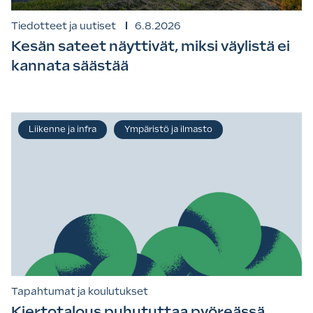
Tiedotteet ja uutiset
6.8.2026
Kesän sateet näyttivät, miksi väylistä ei
kannata säästää
Liikenne ja infra
Ympäristö ja ilmasto
Tapahtumat ja koulutukset
Kiertotalous puhututtaa pyöreässä