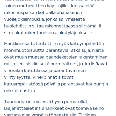
toinen rantaraittien käyttäjille. Joessa elää
rakennuspaikan kohdalla uhanalainen
vuollejokisimpukka, jonka säilymisestä
huolehdittiin siltaa rakennettaessa siirtämällä
simpukat rakentamisen ajaksi yläjuoksulle.
Hankkeessa toteutettiin myös katuympäristön
monimuotoisuutta parantavia ratkaisuja. Näitä
ovat muun muassa paahdeketojen rakentaminen
raitiotien luiskiin sekä nurmiraiteet, jotka lisäävät
viheralaa katutilassa ja parantavat sen
viihtyisyyttä. Viherpinnat sitovat
katuympäristössä pölyä ja parantavat kaupungin
mikroilmastoa.
Tuomariston mielestä hyvin perustellut,
laajamittaiset infrahankkeet ovat toimiva keino
vastata ajan ympäristöhaasteisiin. Tiiviiden