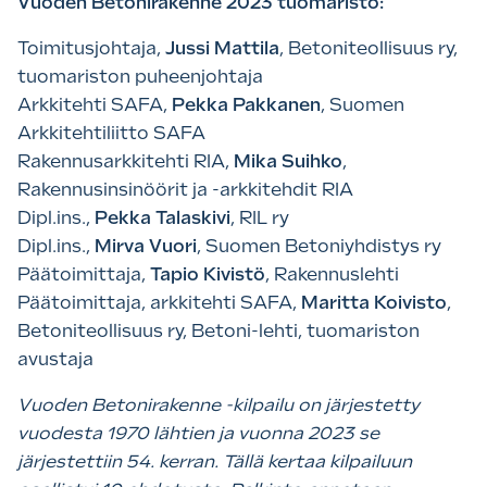
Vuoden Betonirakenne 2023 tuomaristo:
Toimitusjohtaja,
Jussi Mattila
, Betoniteollisuus ry,
tuomariston puheenjohtaja
Arkkitehti SAFA,
Pekka Pakkanen
, Suomen
Arkkitehtiliitto SAFA
Rakennusarkkitehti RIA,
Mika Suihko
,
Rakennusinsinöörit ja -arkkitehdit RIA
Dipl.ins.,
Pekka Talaskivi
, RIL ry
Dipl.ins.,
Mirva Vuori
, Suomen Betoniyhdistys ry
Päätoimittaja,
Tapio Kivistö
, Rakennuslehti
Päätoimittaja, arkkitehti SAFA,
Maritta Koivisto
,
Betoniteollisuus ry, Betoni-lehti, tuomariston
avustaja
Vuoden Betonirakenne -kilpailu on järjestetty
vuodesta 1970 lähtien ja vuonna 2023 se
järjestettiin 54. kerran. Tällä kertaa kilpailuun