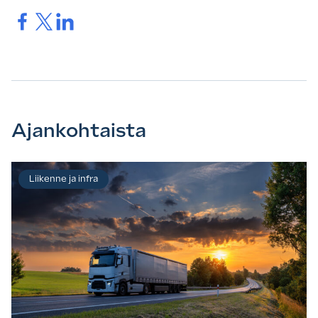
Jaa.
Jaa.
Jaa.
Ajankohtaista
Liikenne ja infra