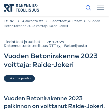
Siirry
suoraan
sisältöön.
Etusivu
>
Ajankohtaista
>
Tiedotteet ja uutiset
>
Vuoden
Betonirakenne 2023 voittaja: Raide-Jokeri
Tiedotteet ja uutiset
26.1.2024
Rakennustuoteteollisuus RTT ry
,
Betonijaosto
Vuoden Betonirakenne 2023
voittaja: Raide-Jokeri
Asiasanat
Liikenne ja infra
Vuoden Betonirakenne 2023
palkinnon on voittanut Raide-Jokeri.