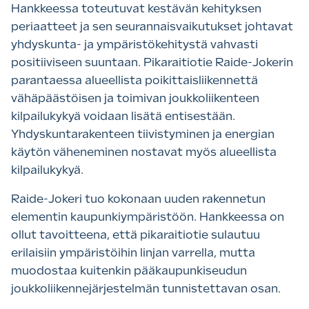
Hankkeessa toteutuvat kestävän kehityksen
periaatteet ja sen seurannaisvaikutukset johtavat
yhdyskunta- ja ympäristökehitystä vahvasti
positiiviseen suuntaan. Pikaraitiotie Raide-Jokerin
parantaessa alueellista poikittaisliikennettä
vähäpäästöisen ja toimivan joukkoliikenteen
kilpailukykyä voidaan lisätä entisestään.
Yhdyskuntarakenteen tiivistyminen ja energian
käytön väheneminen nostavat myös alueellista
kilpailukykyä.
Raide-Jokeri tuo kokonaan uuden rakennetun
elementin kaupunkiympäristöön. Hankkeessa on
ollut tavoitteena, että pikaraitiotie sulautuu
erilaisiin ympäristöihin linjan varrella, mutta
muodostaa kuitenkin pääkaupunkiseudun
joukkoliikennejärjestelmän tunnistettavan osan.