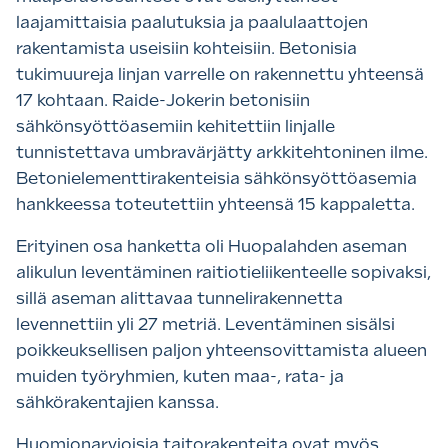
laajamittaisia paalutuksia ja paalulaattojen
rakentamista useisiin kohteisiin. Betonisia
tukimuureja linjan varrelle on rakennettu yhteensä
17 kohtaan. Raide-Jokerin betonisiin
sähkönsyöttöasemiin kehitettiin linjalle
tunnistettava umbravärjätty arkkitehtoninen ilme.
Betonielementtirakenteisia sähkönsyöttöasemia
hankkeessa toteutettiin yhteensä 15 kappaletta.
Erityinen osa hanketta oli Huopalahden aseman
alikulun leventäminen raitiotieliikenteelle sopivaksi,
sillä aseman alittavaa tunnelirakennetta
levennettiin yli 27 metriä. Leventäminen sisälsi
poikkeuksellisen paljon yhteensovittamista alueen
muiden työryhmien, kuten maa-, rata- ja
sähkörakentajien kanssa.
Huomionarvioisia taitorakenteita ovat myös