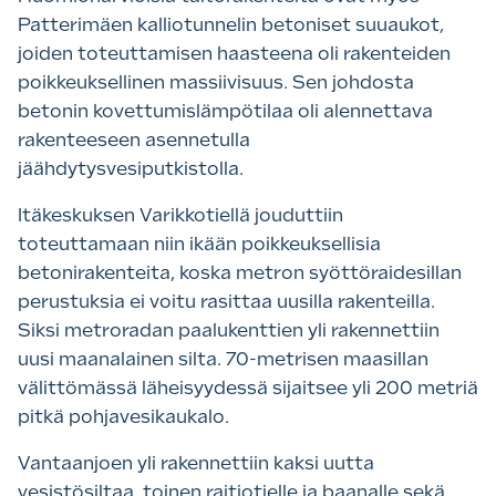
Patterimäen kalliotunnelin betoniset suuaukot,
joiden toteuttamisen haasteena oli rakenteiden
poikkeuksellinen massiivisuus. Sen johdosta
betonin kovettumislämpötilaa oli alennettava
rakenteeseen asennetulla
jäähdytysvesiputkistolla.
Itäkeskuksen Varikkotiellä jouduttiin
toteuttamaan niin ikään poikkeuksellisia
betonirakenteita, koska metron syöttöraidesillan
perustuksia ei voitu rasittaa uusilla rakenteilla.
Siksi metroradan paalukenttien yli rakennettiin
uusi maanalainen silta. 70-metrisen maasillan
välittömässä läheisyydessä sijaitsee yli 200 metriä
pitkä pohjavesikaukalo.
Vantaanjoen yli rakennettiin kaksi uutta
vesistösiltaa, toinen raitiotielle ja baanalle sekä