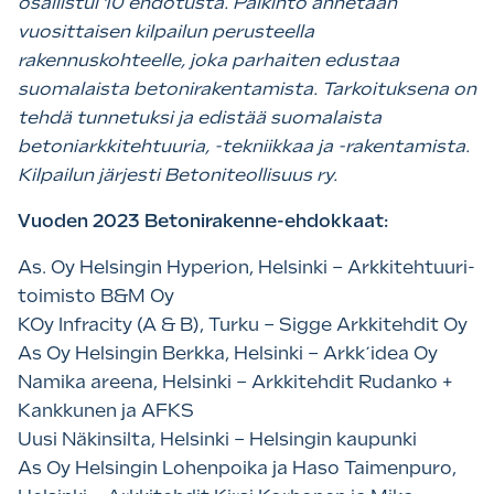
osallistui 10 ehdotusta. Palkinto annetaan
vuosittaisen kilpailun perusteella
rakennuskohteelle, joka parhaiten edustaa
suomalaista betonirakentamista. Tarkoituksena on
tehdä tunnetuksi ja edistää suomalaista
betoniarkkitehtuuria, -tekniikkaa ja -rakentamista.
Kilpailun järjesti Betoniteollisuus ry.
Vuoden 2023 Betonirakenne-ehdokkaat:
As. Oy Helsingin Hyperion, Helsinki – Arkkitehtuuri-
toimisto B&M Oy
KOy Infracity (A & B), Turku – Sigge Arkkitehdit Oy
As Oy Helsingin Berkka, Helsinki – Arkk´idea Oy
Namika areena, Helsinki – Arkkitehdit Rudanko +
Kankkunen ja AFKS
Uusi Näkinsilta, Helsinki – Helsingin kaupunki
As Oy Helsingin Lohenpoika ja Haso Taimenpuro,