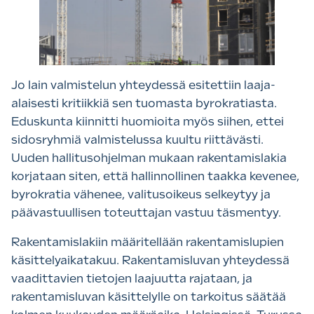
Jo lain valmistelun yhteydessä esitettiin laaja-
alaisesti kritiikkiä sen tuomasta byrokratiasta.
Eduskunta kiinnitti huomioita myös siihen, ettei
sidosryhmiä valmistelussa kuultu riittävästi.
Uuden hallitusohjelman mukaan rakentamislakia
korjataan siten, että hallinnollinen taakka kevenee,
byrokratia vähenee, valitusoikeus selkeytyy ja
päävastuullisen toteuttajan vastuu täsmentyy.
Rakentamislakiin määritellään rakentamislupien
käsittelyaikatakuu. Rakentamisluvan yhteydessä
vaadittavien tietojen laajuutta rajataan, ja
rakentamisluvan käsittelylle on tarkoitus säätää