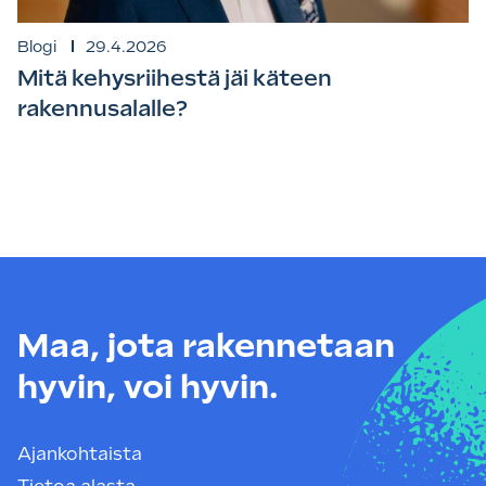
Blogi
29.4.2026
Mitä kehysriihestä jäi käteen
rakennusalalle?
Maa, jota rakennetaan
hyvin, voi hyvin.
Ajankohtaista