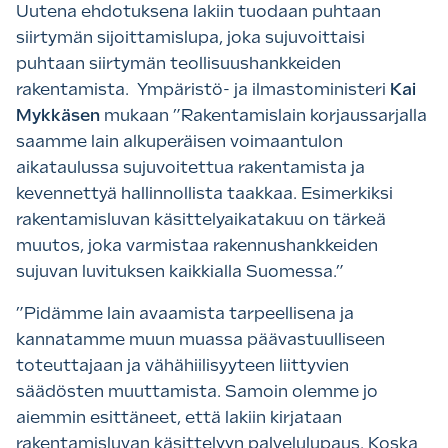
Uutena ehdotuksena lakiin tuodaan puhtaan
siirtymän sijoittamislupa, joka sujuvoittaisi
puhtaan siirtymän teollisuushankkeiden
rakentamista. Ympäristö- ja ilmastoministeri
Kai
Mykkäsen
mukaan ”Rakentamislain korjaussarjalla
saamme lain alkuperäisen voimaantulon
aikataulussa sujuvoitettua rakentamista ja
kevennettyä hallinnollista taakkaa. Esimerkiksi
rakentamisluvan käsittelyaikatakuu on tärkeä
muutos, joka varmistaa rakennushankkeiden
sujuvan luvituksen kaikkialla Suomessa.”
”Pidämme lain avaamista tarpeellisena ja
kannatamme muun muassa päävastuulliseen
toteuttajaan ja vähähiilisyyteen liittyvien
säädösten muuttamista. Samoin olemme jo
aiemmin esittäneet, että lakiin kirjataan
rakentamisluvan käsittelyyn palvelulupaus. Koska