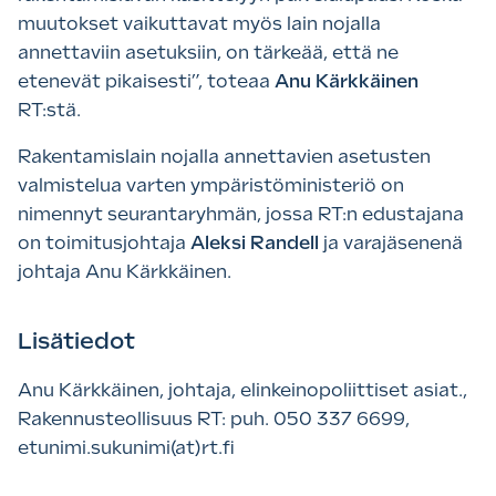
muutokset vaikuttavat myös lain nojalla
annettaviin asetuksiin, on tärkeää, että ne
etenevät pikaisesti”, toteaa
Anu Kärkkäinen
RT:stä.
Rakentamislain nojalla annettavien asetusten
valmistelua varten ympäristöministeriö on
nimennyt seurantaryhmän, jossa RT:n edustajana
on toimitusjohtaja
Aleksi Randell
ja varajäsenenä
johtaja Anu Kärkkäinen.
Lisätiedot
Anu Kärkkäinen, johtaja, elinkeinopoliittiset asiat.,
Rakennusteollisuus RT: puh. 050 337 6699,
etunimi.sukunimi(at)rt.fi