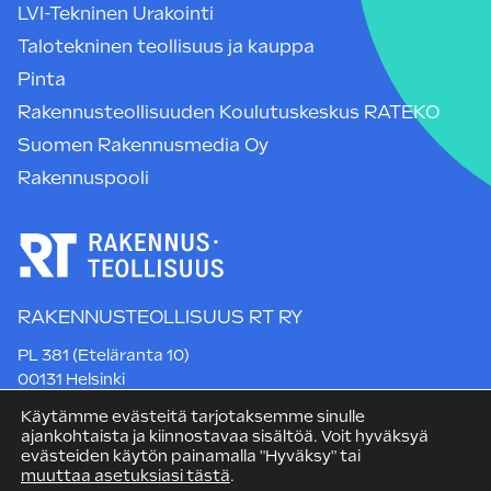
LVI-Tekninen Urakointi
Talotekninen teollisuus ja kauppa
Pinta
Rakennusteollisuuden Koulutuskeskus RATEKO
Suomen Rakennusmedia Oy
Rakennuspooli
RAKENNUSTEOLLISUUS RT RY
PL 381 (Eteläranta 10)
00131 Helsinki
Puh. +358 9 12 991
Käytämme evästeitä tarjotaksemme sinulle
rt@rakennusteollisuus.fi
ajankohtaista ja kiinnostavaa sisältöä. Voit hyväksyä
evästeiden käytön painamalla "Hyväksy" tai
muuttaa asetuksiasi tästä
.