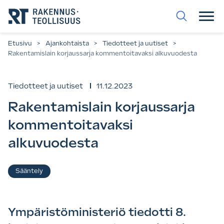
Siirry
suoraan
sisältöön.
Etusivu
>
Ajankohtaista
>
Tiedotteet ja uutiset
>
Rakentamislain korjaussarja kommentoitavaksi alkuvuodesta
Tiedotteet ja uutiset
11.12.2023
Rakentamislain korjaussarja
kommentoitavaksi
alkuvuodesta
Asiasanat
Sääntely
Ympäristöministeriö tiedotti 8.