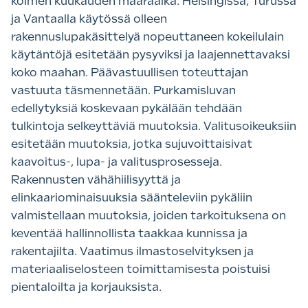
kolmen kuukauden määräaika. Helsingissä, Turussa
ja Vantaalla käytössä olleen
rakennuslupakäsittelyä nopeuttaneen kokeilulain
käytäntöjä esitetään pysyviksi ja laajennettavaksi
koko maahan. Päävastuullisen toteuttajan
vastuuta täsmennetään. Purkamisluvan
edellytyksiä koskevaan pykälään tehdään
tulkintoja selkeyttäviä muutoksia. Valitusoikeuksiin
esitetään muutoksia, jotka sujuvoittaisivat
kaavoitus-, lupa- ja valitusprosesseja.
Rakennusten vähähiilisyyttä ja
elinkaariominaisuuksia säänteleviin pykäliin
valmistellaan muutoksia, joiden tarkoituksena on
keventää hallinnollista taakkaa kunnissa ja
rakentajilta. Vaatimus ilmastoselvityksen ja
materiaaliselosteen toimittamisesta poistuisi
pientaloilta ja korjauksista.