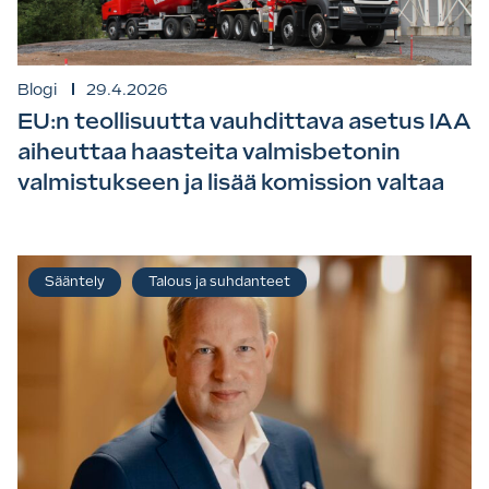
Blogi
29.4.2026
EU:n teollisuutta vauhdittava asetus IAA
aiheuttaa haasteita valmisbetonin
valmistukseen ja lisää komission valtaa
Sääntely
Talous ja suhdanteet