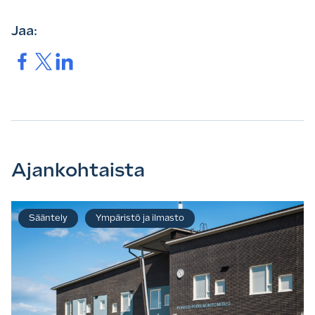
Jaa:
Jaa.
Jaa.
Jaa.
Ajankohtaista
Sääntely
Ympäristö ja ilmasto