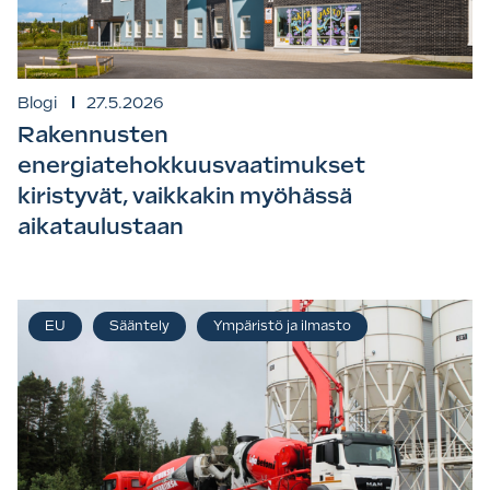
Blogi
27.5.2026
Rakennusten
energiatehokkuusvaatimukset
kiristyvät, vaikkakin myöhässä
aikataulustaan
EU
Sääntely
Ympäristö ja ilmasto