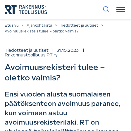
Siirry
suoraan
sisältöön.
Etusivu
>
Ajankohtaista
>
Tiedotteet ja uutiset
>
Avoimuusrekisteri tulee – oletko valmis?
Tiedotteet ja uutiset
31.10.2023
Rakennusteollisuus RT ry
Avoimuusrekisteri tulee –
oletko valmis?
Ensi vuoden alusta suomalaisen
päätöksenteon avoimuus paranee,
kun voimaan astuu
avoimuusrekisterilaki. RT on