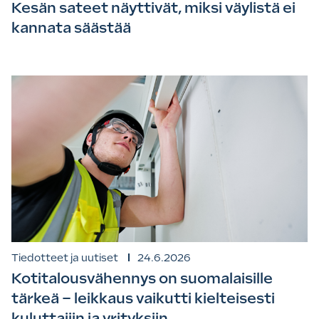
Kesän sateet näyttivät, miksi väylistä ei
kannata säästää
Tiedotteet ja uutiset
24.6.2026
Kotitalousvähennys on suomalaisille
tärkeä – leikkaus vaikutti kielteisesti
kuluttajiin ja yrityksiin