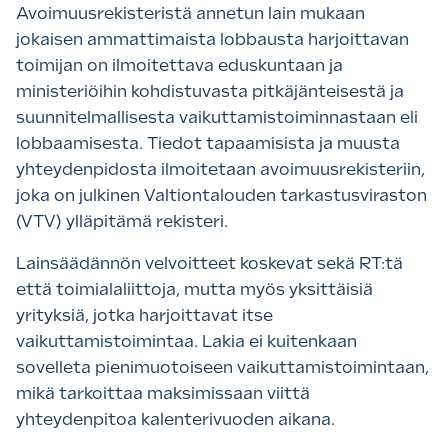
Avoimuusrekisteristä annetun lain mukaan
jokaisen ammattimaista lobbausta harjoittavan
toimijan on ilmoitettava eduskuntaan ja
ministeriöihin kohdistuvasta pitkäjänteisestä ja
suunnitelmallisesta vaikuttamistoiminnastaan eli
lobbaamisesta. Tiedot tapaamisista ja muusta
yhteydenpidosta ilmoitetaan avoimuusrekisteriin,
joka on julkinen Valtiontalouden tarkastusviraston
(VTV) ylläpitämä rekisteri.
Lainsäädännön velvoitteet koskevat sekä RT:tä
että toimialaliittoja, mutta myös yksittäisiä
yrityksiä, jotka harjoittavat itse
vaikuttamistoimintaa. Lakia ei kuitenkaan
sovelleta pienimuotoiseen vaikuttamistoimintaan,
mikä tarkoittaa maksimissaan viittä
yhteydenpitoa kalenterivuoden aikana.