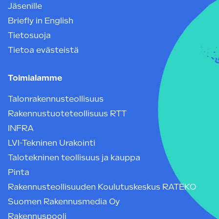
Jäsenille
Briefly in English
Tietosuoja
Tietoa evästeistä
Toimialamme
Talonrakennusteollisuus
Rakennustuoteteollisuus RTT
INFRA
LVI-Tekninen Urakointi
Talotekninen teollisuus ja kauppa
Pinta
Rakennusteollisuuden Koulutuskeskus RATEKO
Suomen Rakennusmedia Oy
Rakennuspooli