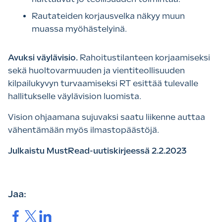
Rautateiden korjausvelka näkyy muun
muassa myöhästelyinä.
Avuksi väylävisio.
Rahoitustilanteen korjaamiseksi
sekä huoltovarmuuden ja vientiteollisuuden
kilpailukyvyn turvaamiseksi RT esittää tulevalle
hallitukselle väylävision luomista.
Vision ohjaamana sujuvaksi saatu liikenne auttaa
vähentämään myös ilmastopäästöjä.
Julkaistu MustRead-uutiskirjeessä 2.2.2023
Jaa:
Jaa.
Jaa.
Jaa.