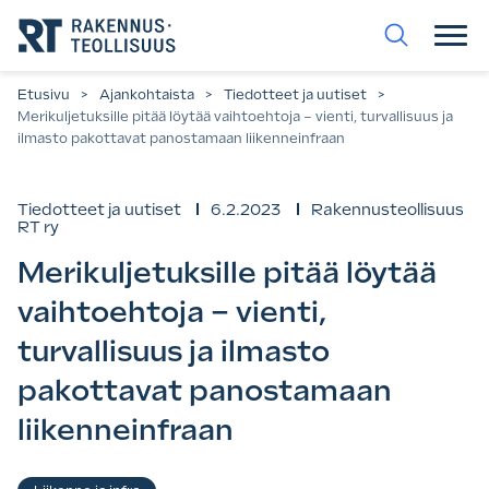
Siirry
suoraan
sisältöön.
Etusivu
>
Ajankohtaista
>
Tiedotteet ja uutiset
>
Merikuljetuksille pitää löytää vaihtoehtoja – vienti, turvallisuus ja
ilmasto pakottavat panostamaan liikenneinfraan
Tiedotteet ja uutiset
6.2.2023
Rakennusteollisuus
RT ry
Merikuljetuksille pitää löytää
vaihtoehtoja – vienti,
turvallisuus ja ilmasto
pakottavat panostamaan
liikenneinfraan
Asiasanat