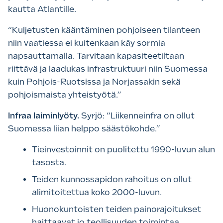
kautta Atlantille.
“Kuljetusten kääntäminen pohjoiseen tilanteen
niin vaatiessa ei kuitenkaan käy sormia
napsauttamalla. Tarvitaan kapasiteetiltaan
riittävä ja laadukas infrastruktuuri niin Suomessa
kuin Pohjois-Ruotsissa ja Norjassakin sekä
pohjoismaista yhteistyötä.”
Infraa laiminlyöty.
Syrjö: “Liikenneinfra on ollut
Suomessa liian helppo säästökohde.”
Tieinvestoinnit on puolitettu 1990-luvun alun
tasosta.
Teiden kunnossapidon rahoitus on ollut
alimitoitettua koko 2000-luvun.
Huonokuntoisten teiden painorajoitukset
haittaavat jo teollisuuden toimintaa.