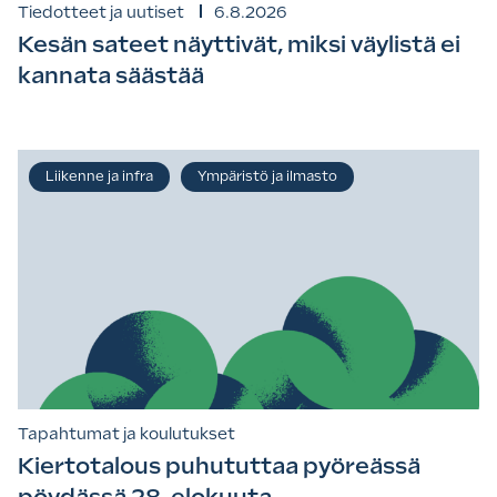
Tiedotteet ja uutiset
6.8.2026
Kesän sateet näyttivät, miksi väylistä ei
kannata säästää
Liikenne ja infra
Ympäristö ja ilmasto
Tapahtumat ja koulutukset
Kiertotalous puhututtaa pyöreässä
pöydässä 28. elokuuta