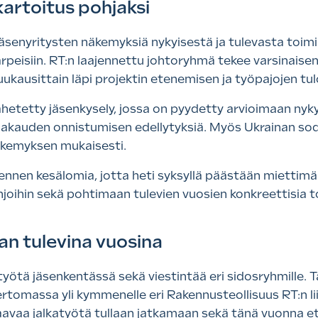
artoitus pohjaksi
jäsenyritysten näkemyksiä nykyisestä ja tulevasta toim
peisiin. RT:n laajennettu johtoryhmä tekee varsinaisen
kuukausittain läpi projektin etenemisen ja työpajojen tu
hetetty jäsenkysely, jossa on pyydetty arvioimaan nyk
akauden onnistumisen edellytyksiä. Myös Ukrainan soda
kemyksen mukaisesti.
 ennen kesälomia, jotta heti syksyllä päästään miettim
injoihin sekä pohtimaan tulevien vuosien konkreettisia 
an tulevina vuosina
atyötä jäsenkentässä sekä viestintää eri sidosryhmille
rtomassa yli kymmenelle eri Rakennusteollisuus RT:n liit
staavaa jalkatyötä tullaan jatkamaan sekä tänä vuonna et