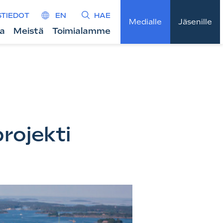
STIEDOT
EN
HAE
Medialle
Jäsenille
ta
Meistä
Toimialamme
rojekti