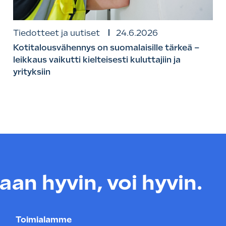
Tiedotteet ja uutiset
24.6.2026
Kotitalousvähennys on suomalaisille tärkeä –
leikkaus vaikutti kielteisesti kuluttajiin ja
yrityksiin
an hyvin, voi hyvin.
Toimialamme