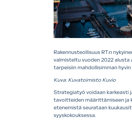
Rakennusteollisuus RT:n nykyine
valmisteltu vuoden 2022 alusta a
tarpeisiin mahdollisimman hyvi
Kuva: Kuvatoimisto Kuvio
Strategiatyö voidaan karkeasti 
tavoitteiden määrittämiseen ja k
etenemistä seurataan kuukausitta
syyskokouksessa.