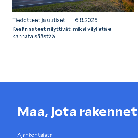
Tiedotteet ja uutiset
6.8.2026
Kesän sateet näyttivät, miksi väylistä ei
kannata säästää
Maa, jota rakenneta
Ajankohtaista