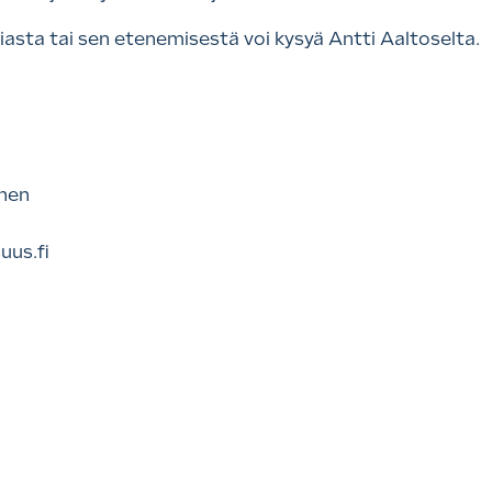
iasta tai sen etenemisestä voi kysyä Antti Aaltoselta.
inen
uus.fi