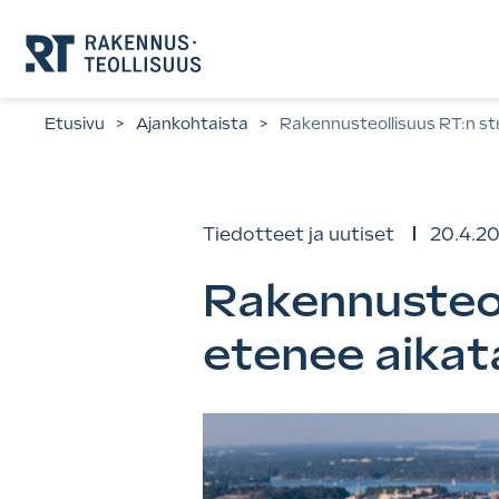
Siirry
suoraan
sisältöön.
Etusivu
>
Ajankohtaista
>
Rakennusteollisuus RT:n st
Tiedotteet ja uutiset
20.4.2
Rakennusteol
etenee aikat