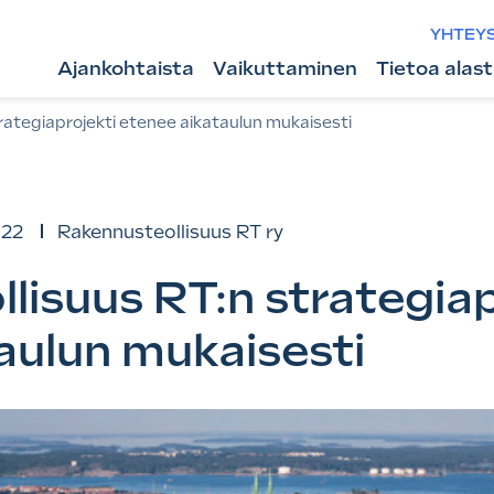
YHTEY
Ajankohtaista
Vaikuttaminen
Tietoa alas
rategiaprojekti etenee aikataulun mukaisesti
022
Rakennusteollisuus RT ry
lisuus RT:n strategiap
aulun mukaisesti