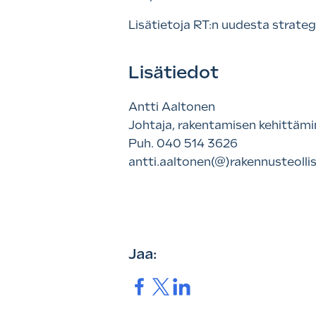
Lisätietoja RT:n uudesta strateg
Lisätiedot
Antti Aaltonen
Johtaja, rakentamisen kehittäm
Puh. 040 514 3626
antti.aaltonen(@)rakennusteollis
Jaa:
Jaa.
Jaa.
Jaa.