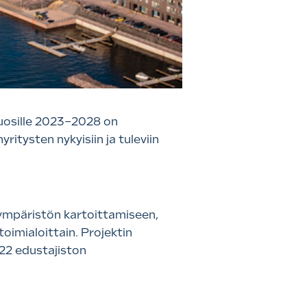
vuosille 2023–2028 on
itysten nykyisiin ja tuleviin
aympäristön kartoittamiseen,
oimialoittain. Projektin
022 edustajiston