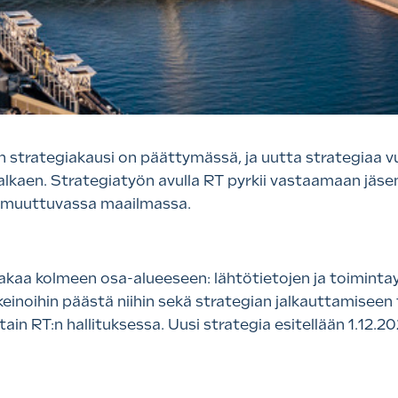
n strategiakausi on päättymässä, ja uutta strategiaa 
lkaen. Strategiatyön avulla RT pyrkii vastaamaan jäsenyr
n muuttuvassa maailmassa.
jakaa kolmeen osa-alueeseen: lähtötietojen ja toimint
einoihin päästä niihin sekä strategian jalkauttamiseen t
in RT:n hallituksessa. Uusi strategia esitellään 1.12.2