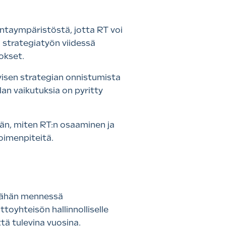
intaympäristöstä, jotta RT voi
 strategiatyön viidessä
lokset.
yisen strategian onnistumista
n vaikutuksia on pyritty
ään, miten RT:n osaaminen ja
toimenpiteitä.
. Tähän mennessä
toyhteisön hallinnolliselle
tä tulevina vuosina.