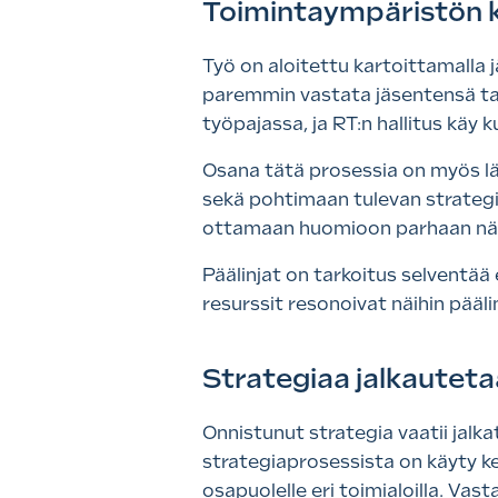
Toimintaympäristön k
Työ on aloitettu kartoittamalla 
paremmin vastata jäsentensä tar
työpajassa, ja RT:n hallitus käy 
Osana tätä prosessia on myös lä
sekä pohtimaan tulevan strategi
ottamaan huomioon parhaan nä
Päälinjat on tarkoitus selventää
resurssit resonoivat näihin pääl
Strategiaa jalkauteta
Onnistunut strategia vaatii jalk
strategiaprosessista on käyty ke
osapuolelle eri toimialoilla. Va