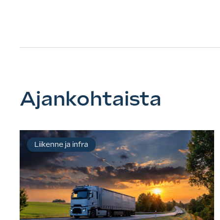
Ajankohtaista
Liikenne ja infra