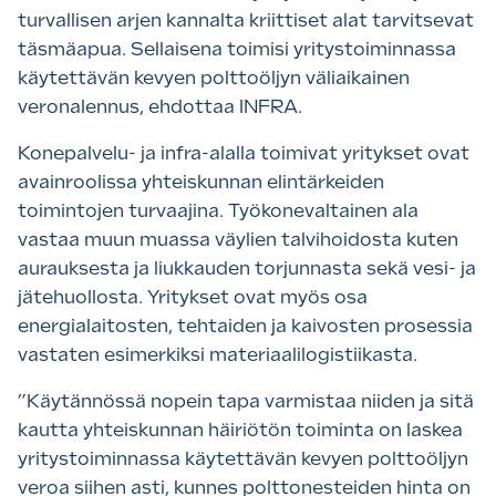
turvallisen arjen kannalta kriittiset alat tarvitsevat
täsmäapua. Sellaisena toimisi yritystoiminnassa
käytettävän kevyen polttoöljyn väliaikainen
veronalennus, ehdottaa INFRA.
Konepalvelu- ja infra-alalla toimivat yritykset ovat
avainroolissa yhteiskunnan elintärkeiden
toimintojen turvaajina. Työkonevaltainen ala
vastaa muun muassa väylien talvihoidosta kuten
aurauksesta ja liukkauden torjunnasta sekä vesi- ja
jätehuollosta. Yritykset ovat myös osa
energialaitosten, tehtaiden ja kaivosten prosessia
vastaten esimerkiksi materiaalilogistiikasta.
”Käytännössä nopein tapa varmistaa niiden ja sitä
kautta yhteiskunnan häiriötön toiminta on laskea
yritystoiminnassa käytettävän kevyen polttoöljyn
veroa siihen asti, kunnes polttonesteiden hinta on