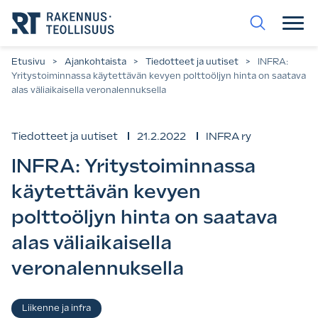
Siirry
suoraan
sisältöön.
Etusivu
>
Ajankohtaista
>
Tiedotteet ja uutiset
>
INFRA:
Yritystoiminnassa käytettävän kevyen polttoöljyn hinta on saatava
alas väliaikaisella veronalennuksella
Tiedotteet ja uutiset
21.2.2022
INFRA ry
INFRA: Yritystoiminnassa
käytettävän kevyen
polttoöljyn hinta on saatava
alas väliaikaisella
veronalennuksella
Asiasanat
Liikenne ja infra