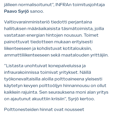
jälleen normalisoitunut”, INFRAn toimitusjohtaja
Paavo Syrjö
sanoo.
Valtiovarainministeriö tiedotti perjantaina
hallituksen määräaikaisista täsmätoimista, joilla
vastataan energian hintojen nousuun. Toimet
painottuvat tiedotteen mukaan erityisesti
liikenteeseen ja kohdistuvat kotitalouksiin,
ammattiliikenteeseen sekä maatalouden yrittäjiin.
”Listasta unohtuivat konepalveluissa ja
infraurakoinnissa toimivat yritykset. Näillä
työkonevaltaisilla aloilla polttoaineena yleisesti
käytetyn kevyen polttoöljyn hinnannousu on ollut
kaikkein rajuinta. Sen seurauksena moni alan yritys
on ajautunut akuuttiin kriisiin”, Syrjö kertoo.
Polttonesteiden hinnat ovat nousseet