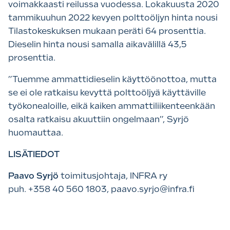
voimakkaasti reilussa vuodessa. Lokakuusta 2020
tammikuuhun 2022 kevyen polttoöljyn hinta nousi
Tilastokeskuksen mukaan peräti 64 prosenttia.
Dieselin hinta nousi samalla aikavälillä 43,5
prosenttia.
”Tuemme ammattidieselin käyttöönottoa, mutta
se ei ole ratkaisu kevyttä polttoöljyä käyttäville
työkonealoille, eikä kaiken ammattiliikenteenkään
osalta ratkaisu akuuttiin ongelmaan”, Syrjö
huomauttaa.
LISÄTIEDOT
Paavo Syrjö
toimitusjohtaja, INFRA ry
puh. +358 40 560 1803, paavo.syrjo@infra.fi