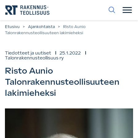
Siirry
suoraan
sisältöön.
Etusivu
>
Ajankohtaista
>
Risto Aunio
Talonrakennusteollisuuteen lakimieheksi
Tiedotteet ja uutiset
25.1.2022
Talonrakennusteollisuus ry
Risto Aunio
Talonrakennusteollisuuteen
lakimieheksi