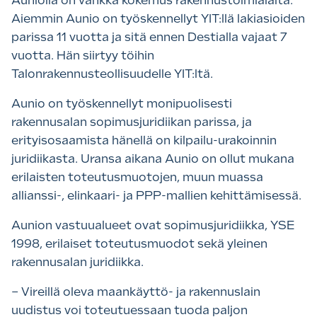
Auniolla on vankka kokemus rakennustoimialalta.
Aiemmin Aunio on työskennellyt YIT:llä lakiasioiden
parissa 11 vuotta ja sitä ennen Destialla vajaat 7
vuotta. Hän siirtyy töihin
Talonrakennusteollisuudelle YIT:ltä.
Aunio on työskennellyt monipuolisesti
rakennusalan sopimusjuridiikan parissa, ja
erityisosaamista hänellä on kilpailu-urakoinnin
juridiikasta. Uransa aikana Aunio on ollut mukana
erilaisten toteutusmuotojen, muun muassa
allianssi-, elinkaari- ja PPP-mallien kehittämisessä.
Aunion vastuualueet ovat sopimusjuridiikka, YSE
1998, erilaiset toteutusmuodot sekä yleinen
rakennusalan juridiikka.
– Vireillä oleva maankäyttö- ja rakennuslain
uudistus voi toteutuessaan tuoda paljon