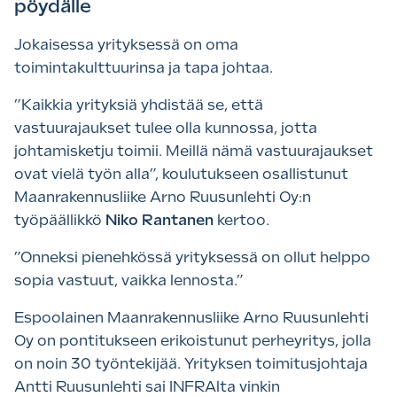
pöydälle
Jokaisessa yrityksessä on oma
toimintakulttuurinsa ja tapa johtaa.
”Kaikkia yrityksiä yhdistää se, että
vastuurajaukset tulee olla kunnossa, jotta
johtamisketju toimii. Meillä nämä vastuurajaukset
ovat vielä työn alla”, koulutukseen osallistunut
Maanrakennusliike Arno Ruusunlehti Oy:n
työpäällikkö
Niko Rantanen
kertoo.
”Onneksi pienehkössä yrityksessä on ollut helppo
sopia vastuut, vaikka lennosta.”
Espoolainen Maanrakennusliike Arno Ruusunlehti
Oy on pontitukseen erikoistunut perheyritys, jolla
on noin 30 työntekijää. Yrityksen toimitusjohtaja
Antti Ruusunlehti sai INFRAlta vinkin