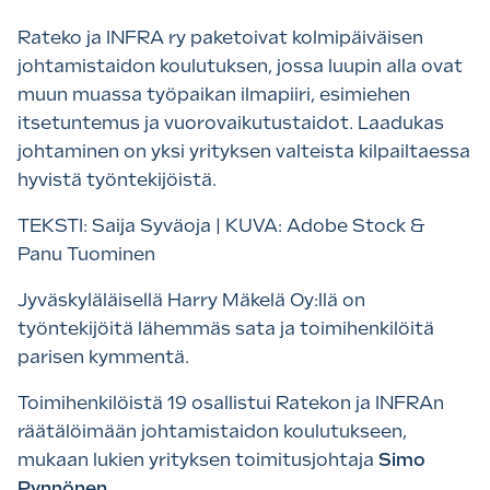
Rateko ja INFRA ry paketoivat kolmipäiväisen
johtamistaidon koulutuksen, jossa luupin alla ovat
muun muassa työpaikan ilmapiiri, esimiehen
itsetuntemus ja vuorovaikutustaidot. Laadukas
johtaminen on yksi yrityksen valteista kilpailtaessa
hyvistä työntekijöistä.
TEKSTI: Saija Syväoja | KUVA: Adobe Stock &
Panu Tuominen
Jyväskyläläisellä Harry Mäkelä Oy:llä on
työntekijöitä lähemmäs sata ja toimihenkilöitä
parisen kymmentä.
Toimihenkilöistä 19 osallistui Ratekon ja INFRAn
räätälöimään johtamistaidon koulutukseen,
mukaan lukien yrityksen toimitusjohtaja
Simo
Pynnönen
.