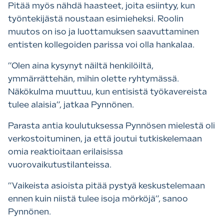
Pitää myös nähdä haasteet, joita esiintyy, kun
työntekijästä noustaan esimieheksi. Roolin
muutos on iso ja luottamuksen saavuttaminen
entisten kollegoiden parissa voi olla hankalaa.
”Olen aina kysynyt näiltä henkilöiltä,
ymmärrättehän, mihin olette ryhtymässä.
Näkökulma muuttuu, kun entisistä työkavereista
tulee alaisia”, jatkaa Pynnönen.
Parasta antia koulutuksessa Pynnösen mielestä oli
verkostoituminen, ja että joutui tutkiskelemaan
omia reaktioitaan erilaisissa
vuorovaikutustilanteissa.
”Vaikeista asioista pitää pystyä keskustelemaan
ennen kuin niistä tulee isoja mörköjä”, sanoo
Pynnönen.