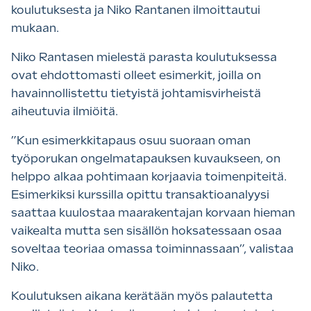
koulutuksesta ja Niko Rantanen ilmoittautui
mukaan.
Niko Rantasen mielestä parasta koulutuksessa
ovat ehdottomasti olleet esimerkit, joilla on
havainnollistettu tietyistä johtamisvirheistä
aiheutuvia ilmiöitä.
”Kun esimerkkitapaus osuu suoraan oman
työporukan ongelmatapauksen kuvaukseen, on
helppo alkaa pohtimaan korjaavia toimenpiteitä.
Esimerkiksi kurssilla opittu transaktioanalyysi
saattaa kuulostaa maarakentajan korvaan hieman
vaikealta mutta sen sisällön hoksatessaan osaa
soveltaa teoriaa omassa toiminnassaan”, valistaa
Niko.
Koulutuksen aikana kerätään myös palautetta