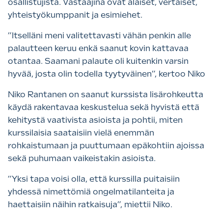
osallistujista. Vastaajina ovat alaiset, vertaiset,
yhteistyökumppanit ja esimiehet.
”Itselläni meni valitettavasti vähän penkin alle
palautteen keruu enkä saanut kovin kattavaa
otantaa. Saamani palaute oli kuitenkin varsin
hyvää, josta olin todella tyytyväinen”, kertoo Niko
Niko Rantanen on saanut kurssista lisärohkeutta
käydä rakentavaa keskustelua sekä hyvistä että
kehitystä vaativista asioista ja pohtii, miten
kurssilaisia saataisiin vielä enemmän
rohkaistumaan ja puuttumaan epäkohtiin ajoissa
sekä puhumaan vaikeistakin asioista.
”Yksi tapa voisi olla, että kurssilla puitaisiin
yhdessä nimettömiä ongelmatilanteita ja
haettaisiin näihin ratkaisuja”, miettii Niko.