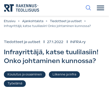
Siirry
suoraan
sisältöön.
Etusivu
>
Ajankohtaista
>
Tiedotteet ja uutiset
>
Infrayrittäjä, katse tuulilasiin! Onko johtaminen kunnossa?
Tiedotteet ja uutiset
27.1.2022
INFRA ry
Infrayrittäjä, katse tuulilasiin!
Onko johtaminen kunnossa?
Asiasanat
Koulutus ja osaaminen
Liikenne ja infra
,
,
Työelämä