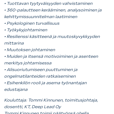
• Tuottavan tyytyväisyyden vahvistaminen
• 360-palautteen kerääminen, analysoiminen ja
kehittymissuunnitelman laatiminen
• Psykologinen turvallisuus
• Työkykyjohtaminen
• Resilienssi käsitteenä ja muutoskyvykkyyden
mittarina
• Muutoksen johtaminen
• Muiden ja itsensä motivoiminen ja asenteen
merkitys johtamisessa
• Alisuoriutumiseen puuttuminen ja
ongelmatilanteiden ratkaiseminen
• Esihenkilön rooli ja asema työnantajan
edustajana
Kouluttaja: Tommi Kinnunen, toimitusjohtaja,
dosentti, KT, Deep Lead Oy
Tommi Kinnunen toimii päätyönsä ohella