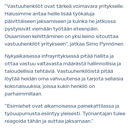
”Vastuuhenkilöt ovat tärkeä voimavara yritykselle.
Halusimme antaa heille lisää työkaluja
päivittäiseen jaksamiseen ja kuinka he jatkossa
pystyisivät viemään työtään eteenpäin.
Osaamisen kehittäminen on yksi keino sitouttaa
vastuuhenkilöt yritykseen”, jatkaa Simo Pynnönen.
Nykyaikaisessa infrayrityksessä pitää hallita ja
ottaa vastuu valtavasta määrästä hallinnollisia ja
taloudellisia tehtäviä. Vastuuhenkilöistä pitää
löytää heidän oma vahvuutensa ja tarjota sellaisia
kokonaisuuksia, joissa kukin henkilö on
parhaimmillaan.
”Esimiehet ovat aikamoisessa painekattilassa ja
työuupumusta esiintyy yleisesti. Työnantajan tulee
reagoida tähän ja auttaa jaksamaan.”