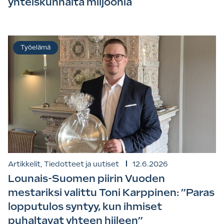
yhteiskunnalta miljoonia
Työelämä
Artikkelit, Tiedotteet ja uutiset
12.6.2026
Lounais-Suomen piirin Vuoden
mestariksi valittu Toni Karppinen: ”Paras
lopputulos syntyy, kun ihmiset
puhaltavat yhteen hiileen”