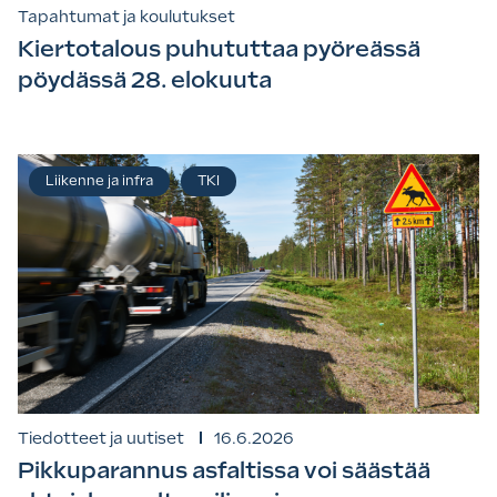
Tapahtumat ja koulutukset
Kiertotalous puhututtaa pyöreässä
pöydässä 28. elokuuta
Liikenne ja infra
TKI
Tiedotteet ja uutiset
16.6.2026
Pikkuparannus asfaltissa voi säästää