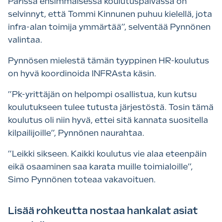
Parissa ensimmäisessä koulutuspäivässä on
selvinnyt, että Tommi Kinnunen puhuu kielellä, jota
infra-alan toimija ymmärtää”, selventää Pynnönen
valintaa.
Pynnösen mielestä tämän tyyppinen HR-koulutus
on hyvä koordinoida INFRAsta käsin.
”Pk-yrittäjän on helpompi osallistua, kun kutsu
koulutukseen tulee tutusta järjestöstä. Tosin tämä
koulutus oli niin hyvä, ettei sitä kannata suositella
kilpailijoille”, Pynnönen naurahtaa.
”Leikki sikseen. Kaikki koulutus vie alaa eteenpäin
eikä osaaminen saa karata muille toimialoille”,
Simo Pynnönen toteaa vakavoituen.
Lisää rohkeutta nostaa hankalat asiat