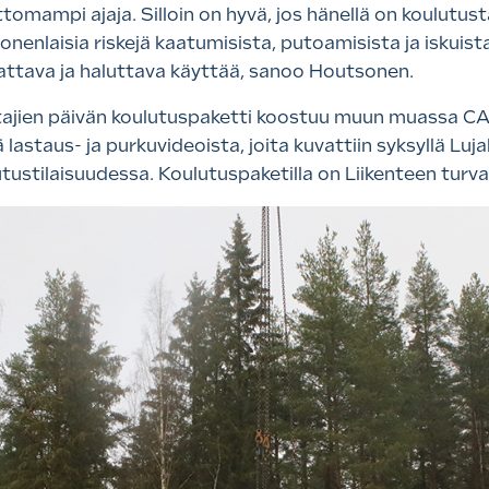
omampi ajaja. Silloin on hyvä, jos hänellä on koulutus
monenlaisia riskejä kaatumisista, putoamisista ja iskuist
osattava ja haluttava käyttää, sanoo Houtsonen.
ajien päivän koulutuspaketti koostuu muun muassa C
 lastaus- ja purkuvideoista, joita kuvattiin syksyllä Luja
utustilaisuudessa. Koulutuspaketilla on Liikenteen turva