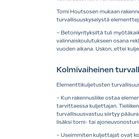
Tomi Houtsosen mukaan rakennuse
turvallisuuskyselystä elementtejä
– Betoniyrityksiltä tuli myötäka
valinnaiskoulutukseen osana rekk
vuoden aikana. Uskon, ettei kulje
Kolmivaiheinen turval
Elementtikuljetusten turvallisuu
– Kun rakennusliike ostaa elemen
tarvittaessa kuljettajan. Tieliik
turvallisuusvastuu siirtyy pääura
lisäksi torni- tai ajoneuvonostu
– Useimmiten kuljettajat ovat ko