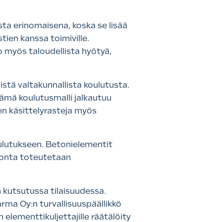
sta erinomaisena, koska se lisää
stien kanssa toimiville.
o myös taloudellista hyötyä,
istä valtakunnallista koulutusta.
ämä koulutusmalli jalkautuu
en käsittelyrasteja myös
oulutukseen. Betonielementit
idonta toteutetaan
 kutsutussa tilaisuudessa.
arma Oy:n turvallisuuspäällikkö
elementtikuljettajille räätälöity