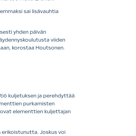
emmaksi sai lisävauhtia
isesti yhden päivän
 täydennyskoulutusta viiden
vastaan, korostaa Houtsonen.
htiö kuljetuksen ja perehdyttää
elementtien purkamisten
a ovat elementtien kuljettajan
 erikoistunutta. Joskus voi