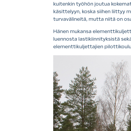
kuitenkin työhön joutua kokematt
käsittelyyn, koska siihen liittyy 
turvavälineitä, mutta niitä on 
Hänen mukansa elementtikuljett
luennosta lastikiinnityksistä sekä
elementtikuljettajien pilottikoul