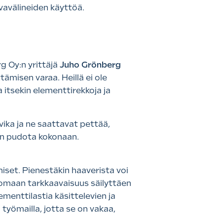
rvavälineiden käyttöä.
g Oy:n yrittäjä
Juho Grönberg
tämisen varaa. Heillä ei ole
 itsekin elementtirekkoja ja
 vika ja ne saattavat pettää,
aan pudota kokonaan.
iset. Pienestäkin haaverista voi
ttomaan tarkkaavaisuus säilyttäen
menttilastia käsittelevien ja
työmailla, jotta se on vakaa,