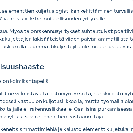
lementtien kuljetuslogistiikan kehittäminen turvallis
 valmistaville betoniteollisuuden yrityksille.
ikua. Myös talonrakennusyritykset suhtautuivat positiiv
akuljettajien lakisääteistä viiden päivän ammatillista
tusliikkeillä ja ammattikuljettajilla ole mitään asiaa 
lisuushaaste
s on kolmikantapeliä.
tit ne valmistavalta betoniyritykseltä, hankkii betoniy
enteessä vastuu on kuljetusliikkeellä, mutta työmailla 
koitsijalle eli rakennusliikkeelle. Osallisina purkamisess
rin käyttäjä sekä elementtien vastaanottajat.
keneita ammattimiehiä ja kalusto elementtikuljetuksiin