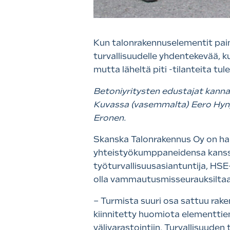
Kun talonrakennuselementit paina
turvallisuudelle yhdentekevää, k
mutta läheltä piti -tilanteita tul
Betoniyritysten edustajat kanna
Kuvassa (vasemmalta) Eero Hyny
Eronen.
Skanska Talonrakennus Oy on ha
yhteistyökumppaneidensa kanssa
työturvallisuusasiantuntija, HSE
olla vammautusmisseurauksiltaa
– Turmista suuri osa sattuu rake
kiinnitetty huomiota elementtien
välivarastointiin. Turvallisuude