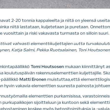
vat 2-20 tonnia kappaleelta ja niitä on yleensä useita k
uinka niitä lastataan, kuljetetaan ja puretaan. Onnettom
ee vuosittain ja riski vakavasta turmasta on silloin suuri.
ttivat vahvasti elementtikuljettajien uutta turvakoul
nen, Katja Salmi, Pekka Ruotsalainen, Toni Houtsonen
nkintapäällikkö
Tomi Houtsosen
mukaan kiinnittänyt as
 koulutuspäivän rakennuselementtien kuljettajille. Sk
-päällikkö
Matti Eronen
muistuttaa,että elementtilogi
n hyvin vakavia elementtien suuresta painosta johtue
nnustyömailla elementtien purkamisissa, varastoinneiss
 purkupaikkojen sijoitteluun ja kuntoon sekä elementtie
n tehostaminen koskee myös betonitoimituksia ja -valuj