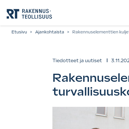
Siirry
suoraan
sisältöön.
Etusivu
>
Ajankohtaista
>
Rakennuselementtien kuljett
Tiedotteet ja uutiset
3.11.20
Rakennuseleme
turvallisuus