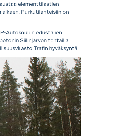
taustaa elementtilastien
a alkaen. Purkutilanteisiin on
AP-Autokoulun edustajien
betonin Siilinjärven tehtailla
llisuusvirasto Trafin hyväksyntä.