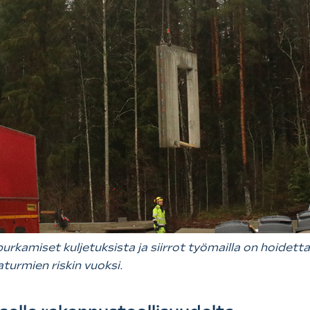
kamiset kuljetuksista ja siirrot työmailla on hoidettava
turmien riskin vuoksi.