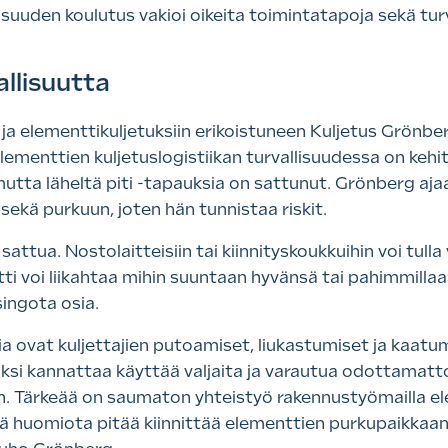
llisuuden koulutus vakioi oikeita toimintatapoja sekä tu
allisuutta
a elementtikuljetuksiin erikoistuneen Kuljetus Grönber
ementtien kuljetuslogistiikan turvallisuudessa on kehit
tta läheltä piti -tapauksia on sattunut. Grönberg ajaa
sekä purkuun, joten hän tunnistaa riskit.
attua. Nostolaitteisiin tai kiinnityskoukkuihin voi tulla
tti voi liikahtaa mihin suuntaan hyvänsä tai pahimmill
singota osia.
a ovat kuljettajien putoamiset, liukastumiset ja kaatum
u. Siksi kannattaa käyttää valjaita ja varautua odottama
n. Tärkeää on saumaton yhteistyö rakennustyömailla ele
ä huomiota pitää kiinnittää elementtien purkupaikkaan 