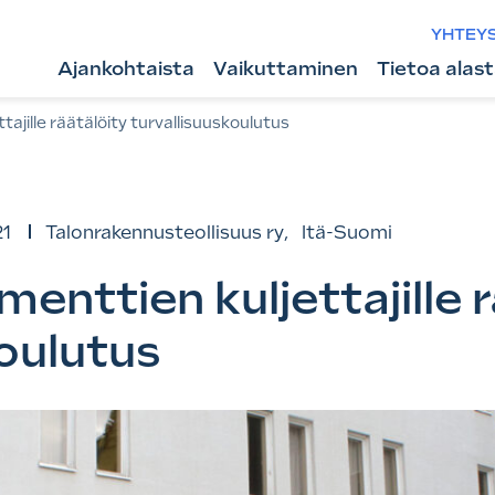
YHTEY
Ajankohtaista
Vaikuttaminen
Tietoa alas
ajille räätälöity turvallisuuskoulutus
21
Talonrakennusteollisuus ry
,
Itä-Suomi
nttien kuljettajille r
koulutus