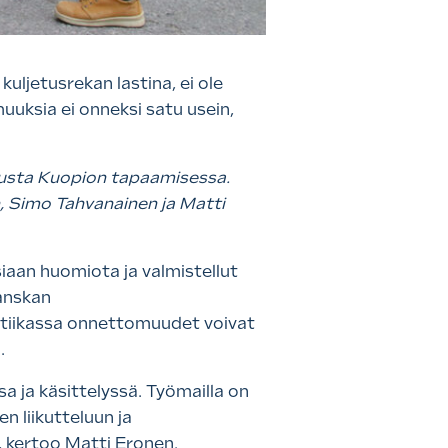
uljetusrekan lastina, ei ole
uuksia ei onneksi satu usein,
utusta Kuopion tapaamisessa.
, Simo Tahvanainen ja Matti
iaan huomiota ja valmistellut
anskan
stiikassa onnettomuudet voivat
n.
a ja käsittelyssä. Työmailla on
n liikutteluun ja
a, kertoo Matti Eronen.