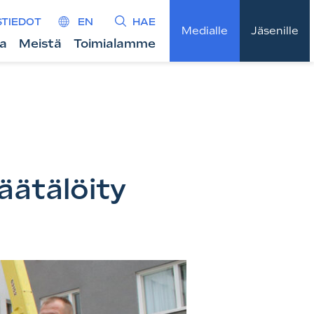
STIEDOT
EN
HAE
Medialle
Jäsenille
ta
Meistä
Toimialamme
äätälöity