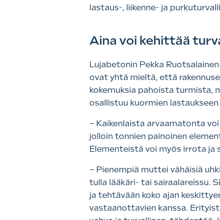
lastaus-, liikenne- ja purkuturva
Aina voi kehittää turv
Lujabetonin Pekka Ruotsalainen j
ovat yhtä mieltä, että rakennusel
kokemuksia pahoista turmista, mu
osallistuu kuormien lastaukseen 
– Kaikenlaista arvaamatonta voi s
jolloin tonnien painoinen elemen
Elementeistä voi myös irrota ja 
– Pienempiä muttei vähäisiä uhki
tulla lääkäri- tai sairaalareiss
ja tehtävään koko ajan keskittye
vastaanottavien kanssa. Erityist