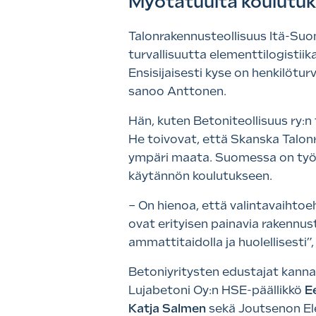
Myötätuulta koulutuks
Talonrakennusteollisuus Itä-Suom
turvallisuutta elementtilogistiika
Ensisijaisesti kyse on henkilötu
sanoo Anttonen.
Hän, kuten Betoniteollisuus ry:n
He toivovat, että Skanska Talon
ympäri maata. Suomessa on työtu
käytännön koulutukseen.
– On hienoa, että valintavaihto
ovat erityisen painavia rakennus
ammattitaidolla ja huolellisesti”
Betoniyritysten edustajat kanna
Lujabetoni Oy:n HSE-päällikkö
E
Katja Salmen
sekä Joutsenon El