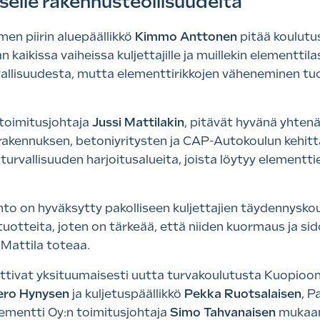
elle rakennusteollisuudelta
en piirin aluepäällikkö
Kimmo Anttonen
pitää koulutu
n kaikissa vaiheissa kuljettajille ja muillekin elementtila
rvallisuudesta, mutta elementtirikkojen väheneminen tu
 toimitusjohtaja
Jussi Mattilakin
, pitävät hyvänä yhtenä
rakennuksen, betoniyritysten ja CAP-Autokoulun kehitt
rvallisuuden harjoitusalueita, joista löytyy elementti
ehto on hyväksytty pakolliseen kuljettajien täydennysk
tuotteita, joten on tärkeää, että niiden kuormaus ja s
, Mattila toteaa.
ttivat yksituumaisesti uutta turvakoulutusta Kuopioon
ero Hynysen
ja kuljetuspäällikkö
Pekka Ruotsalaisen
, P
ementti Oy:n toimitusjohtaja
Simo Tahvanaisen
mukaan 