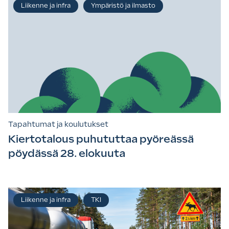
Liikenne ja infra
Ympäristö ja ilmasto
Tapahtumat ja koulutukset
Kiertotalous puhututtaa pyöreässä
pöydässä 28. elokuuta
Liikenne ja infra
TKI