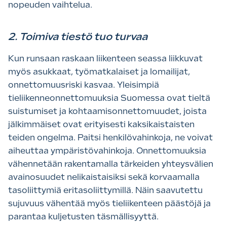
nopeuden vaihtelua.
2. Toimiva tiestö tuo turvaa
Kun runsaan raskaan liikenteen seassa liikkuvat
myös asukkaat, työmatkalaiset ja lomailijat,
onnettomuusriski kasvaa. Yleisimpiä
tieliikenneonnettomuuksia Suomessa ovat tieltä
suistumiset ja kohtaamisonnettomuudet, joista
jälkimmäiset ovat erityisesti kaksikaistaisten
teiden ongelma. Paitsi henkilövahinkoja, ne voivat
aiheuttaa ympäristövahinkoja. Onnettomuuksia
vähennetään rakentamalla tärkeiden yhteysvälien
avainosuudet nelikaistaisiksi sekä korvaamalla
tasoliittymiä eritasoliittymillä. Näin saavutettu
sujuvuus vähentää myös tieliikenteen päästöjä ja
parantaa kuljetusten täsmällisyyttä.