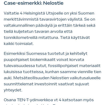
Case-esimerkki: Nelostie
Valtatie 4 Helsingistä Utsjoelle on yksi Suomen
merkittävimmistä tavaravirtojen väylistä. Se on
valtakunnallinen pääväylä ja erittäin tärkeä sekä
tiellä kuljetetun tavaran arvolla että
tonnikilometreillä mitattuna. Tietä käyttävät
kaikki toimialat.
Esimerkiksi Suomessa tuotetut ja kehitellyt
puupohjaiset biokemikaalit voivat korvata
tulevaisuudessa tutut, fossiilipohjaiset materiaalit
lukuisissa tuotteissa, kunhan saamme viennille tien
auki. Metsäteollisuuden Nelostien vaikutusalueelle
suunnittelemat investoinnit vaativat sujuvat
yhteydet.
Osana TEN-T-ydinverkkoa vt 4 katsotaan myös