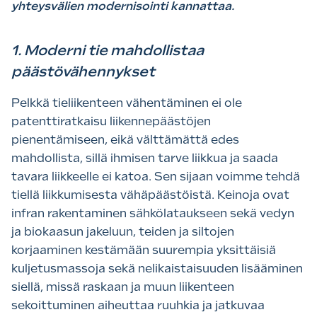
yhteysvälien modernisointi kannattaa.
1. Moderni tie mahdollistaa
päästövähennykset
Pelkkä tieliikenteen vähentäminen ei ole
patenttiratkaisu liikennepäästöjen
pienentämiseen, eikä välttämättä edes
mahdollista, sillä ihmisen tarve liikkua ja saada
tavara liikkeelle ei katoa. Sen sijaan voimme tehdä
tiellä liikkumisesta vähäpäästöistä. Keinoja ovat
infran rakentaminen sähkölataukseen sekä vedyn
ja biokaasun jakeluun, teiden ja siltojen
korjaaminen kestämään suurempia yksittäisiä
kuljetusmassoja sekä nelikaistaisuuden lisääminen
siellä, missä raskaan ja muun liikenteen
sekoittuminen aiheuttaa ruuhkia ja jatkuvaa