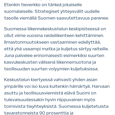
Etenkin tieverkko on tärkeä jokaiselle
suomalaiselle. Strategiset yhteysvälit uudelle
tasolle viemällä Suomen saavutettavuus paranee.
Suomessa liikennekeskustelun keskipisteessä on
ollut viime vuosina raideliikenteen kehittäminen.
Ilmastonmuutokseen vastaaminen edellyttää,
että yhä useampi matka ja kuljetus siirtyy raiteille.
Juna palvelee erinomaisesti esimerkiksi suurten
kasvukeskusten välisenä liikennemuotona ja
teollisuuden suurten volyymien kuljetuksissa.
Keskustelun kiertyessä vahvasti yhden asian
ympärille voi iso kuva kuitenkin hämärtyä. Harvaan
asuttu ja teollisuusviennistä elävä Suomi on
tulevaisuudessakin hyvin riippuvainen myös
toimivista tieyhteyksistä. Suomessa kuljetetuista
tavaratonneista 90 prosenttia ja