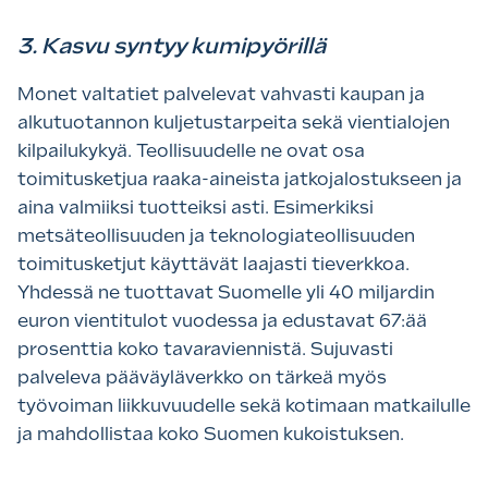
3. Kasvu syntyy kumipyörillä
Monet valtatiet palvelevat vahvasti kaupan ja
alkutuotannon kuljetustarpeita sekä vientialojen
kilpailukykyä. Teollisuudelle ne ovat osa
toimitusketjua raaka-aineista jatkojalostukseen ja
aina valmiiksi tuotteiksi asti. Esimerkiksi
metsäteollisuuden ja teknologiateollisuuden
toimitusketjut käyttävät laajasti tieverkkoa.
Yhdessä ne tuottavat Suomelle yli 40 miljardin
euron vientitulot vuodessa ja edustavat 67:ää
prosenttia koko tavaraviennistä. Sujuvasti
palveleva pääväyläverkko on tärkeä myös
työvoiman liikkuvuudelle sekä kotimaan matkailulle
ja mahdollistaa koko Suomen kukoistuksen.