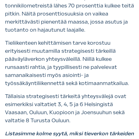
tonnikilometreistä lähes 70 prosenttia kulkee teitä
pitkin. Näitä prosenttiosuuksia on vaikea
merkittävästi pienentää maassa, jossa asutus ja
tuotanto on hajautunut laajalle.
Tieliikenteen kehittämisen tarve korostuu
erityisesti muutamilla strategisesti tärkeillä
pääväyläverkon yhteysväleillä. Niillä kulkee
runsaasti rahtia, ja tyypillisesti ne palvelevat
samanaikaisesti myös asiointi- ja
työssäkäyntiliikennettä sekä kotimaanmatkailua.
Tällaisia strategisesti tärkeitä yhteysvälejä ovat
esimerkiksi valtatiet 3, 4, 5 ja 6 Helsingistä
Vaasaan, Ouluun, Kuopioon ja Joensuuhun sekä
valtatie 8 Turusta Ouluun.
Listasimme kolme syytä, miksi tieverkon tärkeiden