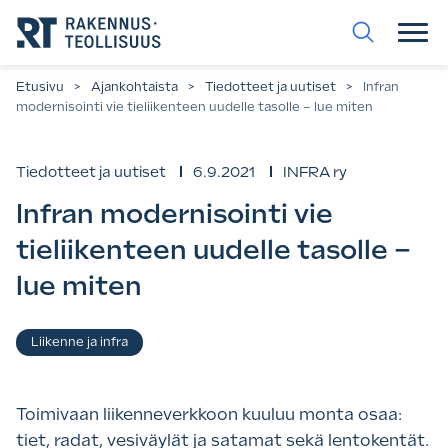
Siirry
suoraan
sisältöön.
Etusivu
>
Ajankohtaista
>
Tiedotteet ja uutiset
>
Infran
modernisointi vie tieliikenteen uudelle tasolle – lue miten
Tiedotteet ja uutiset
6.9.2021
INFRA ry
Infran modernisointi vie
tieliikenteen uudelle tasolle –
lue miten
Asiasanat
Liikenne ja infra
Toimivaan liikenneverkkoon kuuluu monta osaa:
tiet, radat, vesiväylät ja satamat sekä lentokentät.