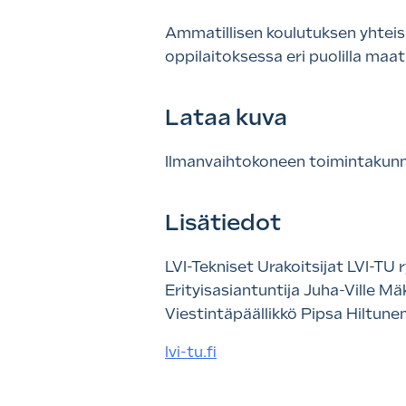
Ammatillisen koulutuksen yhteish
oppilaitoksessa eri puolilla maa
Lataa kuva
Ilmanvaihtokoneen toimintakun
Lisätiedot
LVI-Tekniset Urakoitsijat LVI-TU 
Erityisasiantuntija Juha-Ville Mä
Viestintäpäällikkö Pipsa Hiltune
lvi-tu.fi