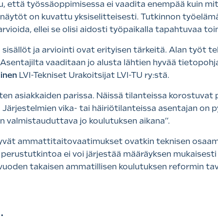
, että työssäoppimisessa ei vaadita enempää kuin mitä 
 näytöt on kuvattu yksiselitteisesti. Tutkinnon työelä
vioida, ellei se olisi aidosti työpaikalla tapahtuvaa to
sisällöt ja arviointi ovat erityisen tärkeitä. Alan työt te
 Asentajilta vaaditaan jo alusta lähtien hyvää tietopohja
kinen
LVI-Tekniset Urakoitsijat LVI-TU ry:stä.
ten asiakkaiden parissa. Näissä tilanteissa korostuvat
ärjestelmien vika- tai häiriötilanteissa asentajan on
n on valmistauduttava jo koulutuksen aikana”.
ttyvät ammattitaitovaatimukset ovatkin teknisen osaamin
an perustutkintoa ei voi järjestää määräyksen mukaisesti
n vuoden takaisen ammatillisen koulutuksen reformin t
.