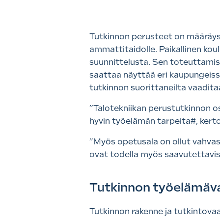
Tutkinnon perusteet on määräys,
ammattitaidolle. Paikallinen kou
suunnittelusta. Sen toteuttamise
saattaa näyttää eri kaupungeissa
tutkinnon suorittaneilta vaadi
”Talotekniikan perustutkinnon o
hyvin työelämän tarpeita#, kerto
”Myös opetusala on ollut vahvas
ovat todella myös saavutettavis
Tutkinnon työelämäv
Tutkinnon rakenne ja tutkintova