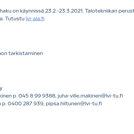
aku on käynnissä 23.2.-23.3.2021. Talotekniikan perust
ta. Tutustu
lvi-ala.fi
non tarkistaminen
ry
kinen p. 045 8 99 9388, juha-ville.makinen@lvi-tu.fi
n p. 0400 287 939, pipsa.hiltunen@lvi-tu.fi