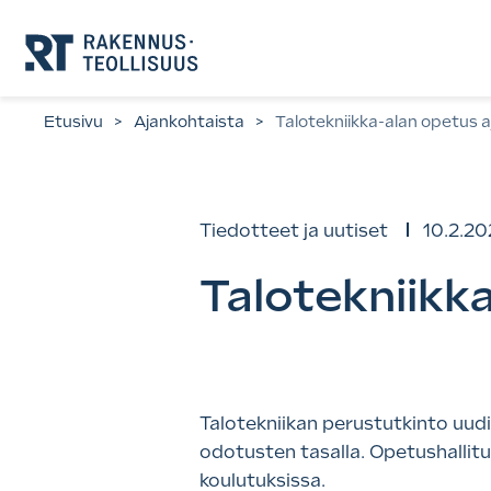
Siirry
suoraan
sisältöön.
Etusivu
>
Ajankohtaista
>
Talotekniikka-alan opetus a
Tiedotteet ja uutiset
10.2.20
Talotekniikk
Talotekniikan perustutkinto uud
odotusten tasalla. Opetushallitu
koulutuksissa.