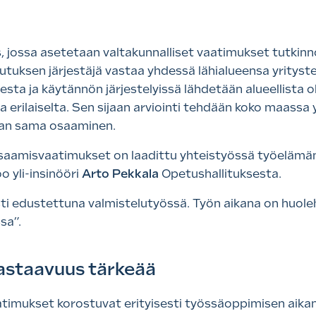
 jossa asetetaan valtakunnalliset vaatimukset tutkinn
lutuksen järjestäjä vastaa yhdessä lähialueensa yritys
sta ja käytännön järjestelyissä lähdetään alueellista o
 erilaiselta. Sen sijaan arviointi tehdään koko maassa 
taan sama osaaminen.
saamisvaatimukset on laadittu yhteistyössä työelämän
o yli-insinööri
Arto Pekkala
Opetushallituksesta.
ti edustettuna valmistelutyössä. Työn aikana on huoleh
sa”.
astaavuus tärkeää
atimukset korostuvat erityisesti työssäoppimisen aikan