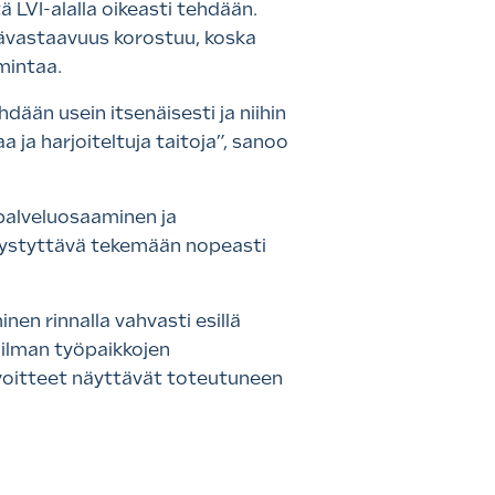
LVI-alalla oikeasti tehdään.
mävastaavuus korostuu, koska
imintaa.
hdään usein itsenäisesti ja niihin
a ja harjoiteltuja taitoja”, sanoo
 palveluosaaminen ja
 pystyttävä tekemään nopeasti
en rinnalla vahvasti esillä
 ilman työpaikkojen
avoitteet näyttävät toteutuneen