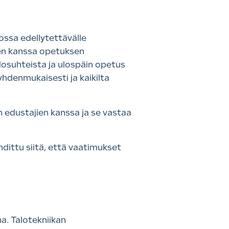
ossa edellytettävälle
ten kanssa opetuksen
losuhteista ja ulospäin opetus
yhdenmukaisesti ja kaikilta
 edustajien kanssa ja se vastaa
dittu siitä, että vaatimukset
a. Talotekniikan