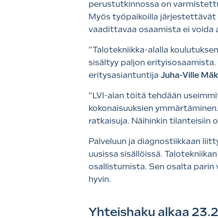
perustutkinnossa on varmistettu
Myös työpaikoilla järjestettävät
vaadittavaa osaamista ei voida ar
”Talotekniikka-alalla koulutuksen 
sisältyy paljon erityisosaamista.
eritysasiantuntija
Juha-Ville Mä
”LVI-alan töitä tehdään useimmi
kokonaisuuksien ymmärtäminen. J
ratkaisuja. Näihinkin tilanteisii
Palveluun ja diagnostiikkaan lii
uusissa sisällöissä. Talotekniik
osallistumista. Sen osalta pari
hyvin.
Yhteishaku alkaa 23.2