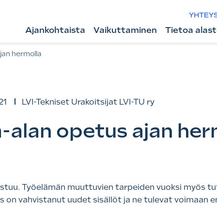
YHTEY
Ajankohtaista
Vaikuttaminen
Tietoa alas
jan hermolla
21
LVI-Tekniset Urakoitsijat LVI-TU ry
a-alan opetus ajan her
istuu. Työelämän muuttuvien tarpeiden vuoksi myös tu
s on vahvistanut uudet sisällöt ja ne tulevat voimaan en