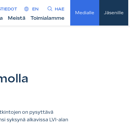
STIEDOT
EN
HAE
Medialle
Jäsenille
ta
Meistä
Toimialamme
molla
tkintojen on pysyttävä
si syksynä alkavissa LVI-alan