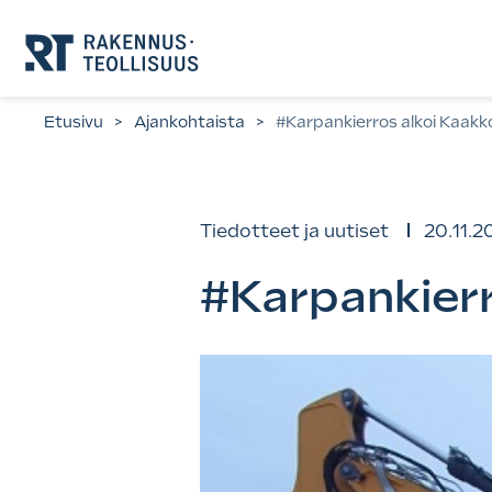
Siirry
suoraan
sisältöön.
Etusivu
>
Ajankohtaista
>
#Karpankierros alkoi Kaak
Tiedotteet ja uutiset
20.11.2
#Karpankier