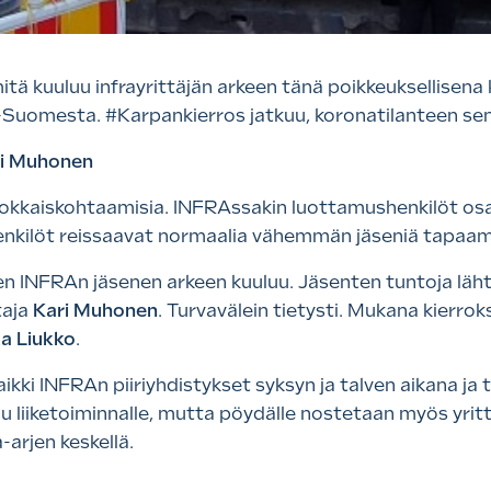
 mitä kuuluu infrayrittäjän arkeen tänä poikkeuksellisen
-Suomesta. #Karpankierros jatkuu, koronatilanteen sen s
ari Muhonen
kkaiskohtaamisia. INFRAssakin luottamushenkilöt osal
henkilöt reissaavat normaalia vähemmän jäseniä tapaa
iten INFRAn jäsenen arkeen kuuluu. Jäsenten tuntoja läh
taja
Kari Muhonen
. Turvavälein tietysti. Mukana kierro
a Liukko
.
kki INFRAn piiriyhdistykset syksyn ja talven aikana ja t
luu liiketoiminnalle, mutta pöydälle nostetaan myös yr
arjen keskellä.