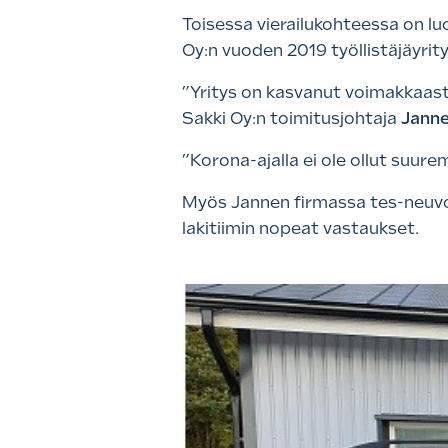
Toisessa vierailukohteessa on lu
Oy:n vuoden 2019 työllistäjäyrit
”Yritys on kasvanut voimakkaasti
Sakki Oy:n toimitusjohtaja
Janne
”Korona-ajalla ei ole ollut suur
Myös Jannen firmassa tes-neuvon
lakitiimin nopeat vastaukset.