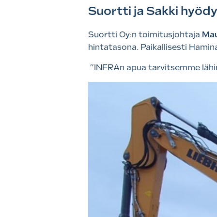
Suortti ja Sakki hyöd
Suortti Oy:n toimitusjohtaja
Mau
hintatasona. Paikallisesti Haminan
”INFRAn apua tarvitsemme lähinn