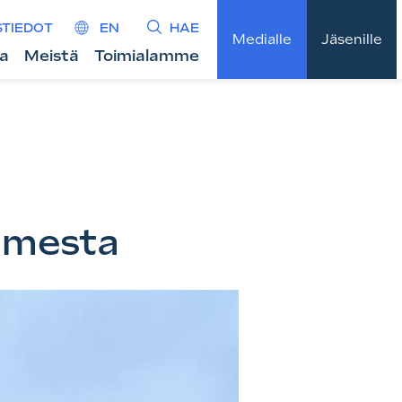
STIEDOT
EN
HAE
Medialle
Jäsenille
ta
Meistä
Toimialamme
omesta