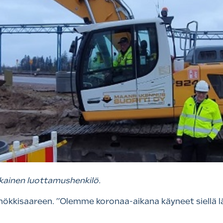
kainen luottamushenkilö.
 mökkisaareen. ”Olemme koronaa-aikana käyneet siellä lä