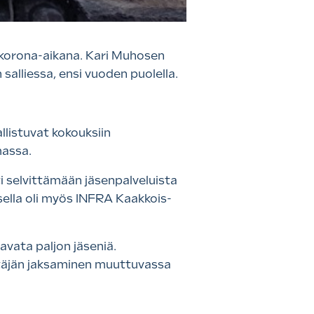
a korona-aikana. Kari Muhosen
alliessa, ensi vuoden puolella.
listuvat kokouksiin
massa.
ti selvittämään jäsenpalveluista
ksella oli myös INFRA Kaakkois-
avata paljon jäseniä.
ittäjän jaksaminen muuttuvassa