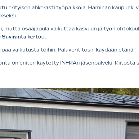
otu erityisen ahkerasti työpaikkoja. Haminan kaupunki va
ykseksi.
, mutta osaajapula vaikuttaa kasvuun ja työnjohtokoulut
 Suviranta
kertoo.
empaa vaikutusta töihin. Palaverit tosin käydään etänä.”
ta on eniten käytetty INFRAn jäsenpalvelu. Kiitosta 