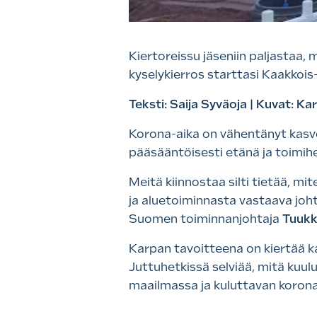
Kiertoreissu jäseniin paljastaa,
kyselykierros starttasi Kaakkois
Teksti: Saija Syväoja | Kuvat: K
Korona-aika on vähentänyt kasvo
pääsääntöisesti etänä ja toimi
Meitä kiinnostaa silti tietää, m
ja aluetoiminnasta vastaava joh
Suomen toiminnanjohtaja
Tuukk
Karpan tavoitteena on kiertää kai
Juttuhetkissä selviää, mitä kuu
maailmassa ja kuluttavan korona-