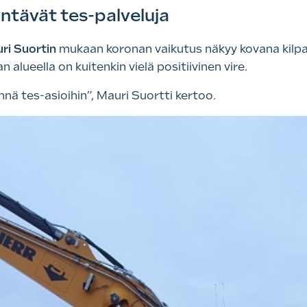
yntävät tes-palveluja
ri
Suortin
mukaan koronan vaikutus näkyy kovana kilpai
 alueella on kuitenkin vielä positiivinen vire.
ä tes-asioihin”, Mauri Suortti kertoo.