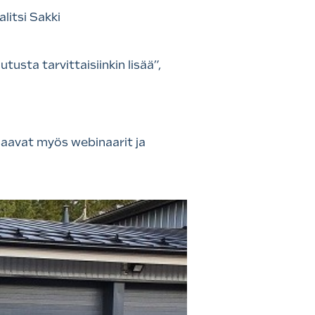
litsi Sakki
usta tarvittaisiinkin lisää”,
saavat myös webinaarit ja