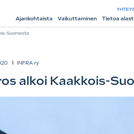
YHTEY
Ajankohtaista
Vaikuttaminen
Tietoa alas
kois-Suomesta
020
INFRA ry
ros alkoi Kaakkois-Su