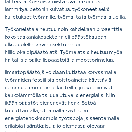
lähteistä. Keskeisiä niistä ovat rakennusten
lämmitys, betonin kuivatus, työkoneet sekä
kuljetukset työmaille, työmailta ja työmaa-alueilla.
Työkoneista aiheutuu noin kahdeksan prosenttia
koko taakanjakosektorin eli päästökaupan
ulkopuolelle jäävien sektoreiden
hiilidioksidipäästöistä. Työmaista aiheutuu myös
haitallisia paikallispäästöjä ja moottorimelua.
Ilmastopäästöjä voidaan kutistaa korvaamalla
työmaiden fossiilisia polttoaineita käyttäviä
rakennuslämmittimiä laitteilla, jotka toimivat
kaukolämmöllä tai uusiutuvalla energialla. Niin
ikään päästöt pienenevät henkilöstöä
kouluttamalla, ottamalla käyttöön
energiatehokkaampia työtapoja ja asentamalla
erilaisia lisäratkaisuja jo olemassa olevaan