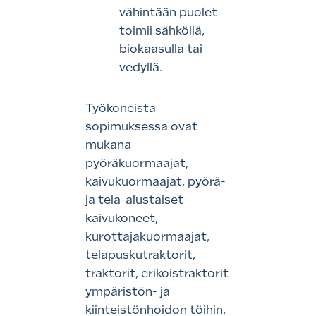
vähintään puolet
toimii sähköllä,
biokaasulla tai
vedyllä.
Työkoneista
sopimuksessa ovat
mukana
pyöräkuormaajat,
kaivukuormaajat, pyörä-
ja tela-alustaiset
kaivukoneet,
kurottajakuormaajat,
telapuskutraktorit,
traktorit, erikoistraktorit
ympäristön- ja
kiinteistönhoidon töihin,