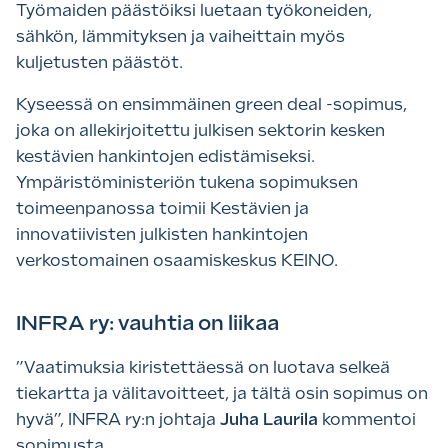
Työmaiden päästöiksi luetaan työkoneiden,
sähkön, lämmityksen ja vaiheittain myös
kuljetusten päästöt.
Kyseessä on ensimmäinen green deal -sopimus,
joka on allekirjoitettu julkisen sektorin kesken
kestävien hankintojen edistämiseksi.
Ympäristöministeriön tukena sopimuksen
toimeenpanossa toimii Kestävien ja
innovatiivisten julkisten hankintojen
verkostomainen osaamiskeskus KEINO.
INFRA ry: vauhtia on liikaa
”Vaatimuksia kiristettäessä on luotava selkeä
tiekartta ja välitavoitteet, ja tältä osin sopimus on
hyvä”, INFRA ry:n johtaja
Juha Laurila
kommentoi
sopimusta.