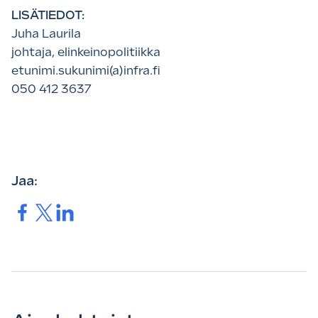
LISÄTIEDOT:
Juha Laurila
johtaja, elinkeinopolitiikka
etunimi.sukunimi(a)infra.fi
050 412 3637
Jaa:
Jaa.
Jaa.
Jaa.