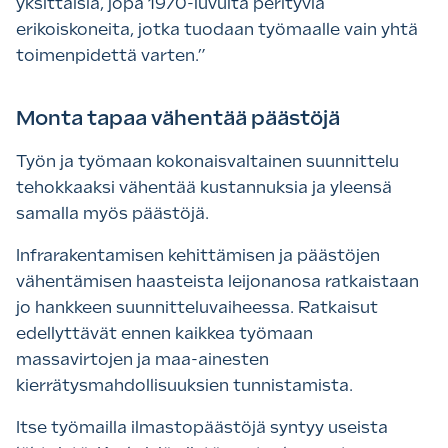
yksittäisiä, jopa 1970-luvulta perityviä
erikoiskoneita, jotka tuodaan työmaalle vain yhtä
toimenpidettä varten.”
Monta tapaa vähentää päästöjä
Työn ja työmaan kokonaisvaltainen suunnittelu
tehokkaaksi vähentää kustannuksia ja yleensä
samalla myös päästöjä.
Infrarakentamisen kehittämisen ja päästöjen
vähentämisen haasteista leijonanosa ratkaistaan
jo hankkeen suunnitteluvaiheessa. Ratkaisut
edellyttävät ennen kaikkea työmaan
massavirtojen ja maa-ainesten
kierrätysmahdollisuuksien tunnistamista.
Itse työmailla ilmastopäästöjä syntyy useista