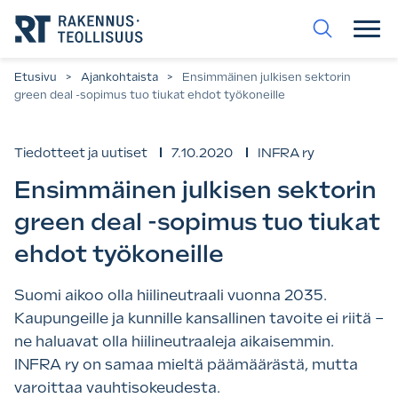
Siirry
suoraan
sisältöön.
Etusivu
>
Ajankohtaista
>
Ensimmäinen julkisen sektorin
green deal -sopimus tuo tiukat ehdot työkoneille
Tiedotteet ja uutiset
7.10.2020
INFRA ry
Ensimmäinen julkisen sektorin
green deal -sopimus tuo tiukat
ehdot työkoneille
Suomi aikoo olla hiilineutraali vuonna 2035.
Kaupungeille ja kunnille kansallinen tavoite ei riitä –
ne haluavat olla hiilineutraaleja aikaisemmin.
INFRA ry on samaa mieltä päämäärästä, mutta
varoittaa vauhtisokeudesta.