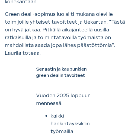
konekantaan.
Green deal -sopimus luo silti mukana oleville
toimijoille yhteiset tavoitteet ja tiekartan. ”Tästä
on hyvä jatkaa. Pitkällä aikajänteellä uusilla
ratkaisuilla ja toimintatavoilla työmaista on
mahdollista saada jopa lähes päästöttömiä”,
Laurila toteaa.
Senaatin ja kaupunkien
green dealin tavoiteet
Vuoden 2025 loppuun
mennessä:
kaikki
hankintayksikön
työmailla