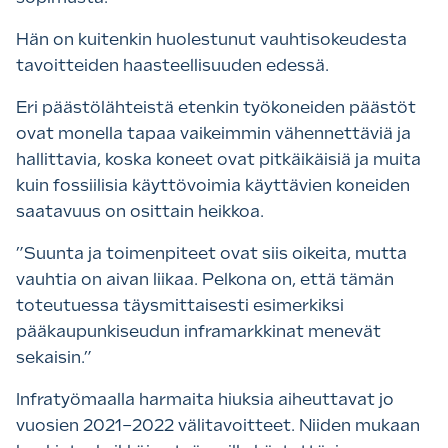
Hän on kuitenkin huolestunut vauhtisokeudesta
tavoitteiden haasteellisuuden edessä.
Eri päästölähteistä etenkin työkoneiden päästöt
ovat monella tapaa vaikeimmin vähennettäviä ja
hallittavia, koska koneet ovat pitkäikäisiä ja muita
kuin fossiilisia käyttövoimia käyttävien koneiden
saatavuus on osittain heikkoa.
”Suunta ja toimenpiteet ovat siis oikeita, mutta
vauhtia on aivan liikaa. Pelkona on, että tämän
toteutuessa täysmittaisesti esimerkiksi
pääkaupunkiseudun inframarkkinat menevät
sekaisin.”
Infratyömaalla harmaita hiuksia aiheuttavat jo
vuosien 2021–2022 välitavoitteet. Niiden mukaan