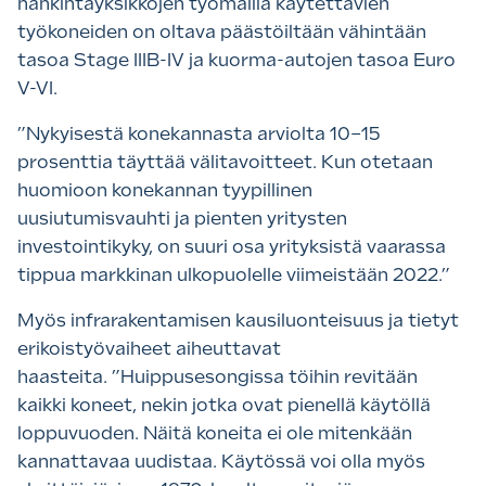
hankintayksikköjen työmailla käytettävien
työkoneiden on oltava päästöiltään vähintään
tasoa Stage IIIB-IV ja kuorma-autojen tasoa Euro
V-VI.
”Nykyisestä konekannasta arviolta 10–15
prosenttia täyttää välitavoitteet. Kun otetaan
huomioon konekannan tyypillinen
uusiutumisvauhti ja pienten yritysten
investointikyky, on suuri osa yrityksistä vaarassa
tippua markkinan ulkopuolelle viimeistään 2022.”
Myös infrarakentamisen kausiluonteisuus ja tietyt
erikoistyövaiheet aiheuttavat
haasteita. ”Huippusesongissa töihin revitään
kaikki koneet, nekin jotka ovat pienellä käytöllä
loppuvuoden. Näitä koneita ei ole mitenkään
kannattavaa uudistaa. Käytössä voi olla myös