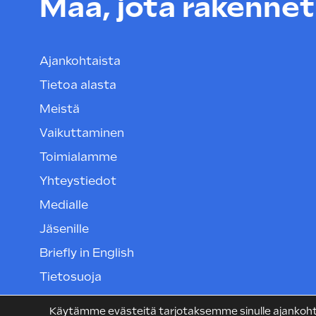
Maa, jota rakenneta
Ajankohtaista
Tietoa alasta
Meistä
Vaikuttaminen
Toimialamme
Yhteystiedot
Medialle
Jäsenille
Briefly in English
Tietosuoja
Tietoa evästeistä
Käytämme evästeitä tarjotaksemme sinulle ajankohtai