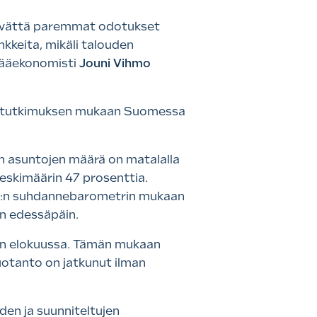
Kevättä paremmat odotukset
nkkeita, mikäli talouden
 pääekonomisti
Jouni Vihmo
T:n tutkimuksen mukaan Suomessa
n asuntojen määrä on matalalla
keskimäärin 47 prosenttia.
K:n suhdannebarometrin mukaan
an edessäpäin.
lyn elokuussa. Tämän mukaan
tuotanto on jatkunut ilman
den ja suunniteltujen