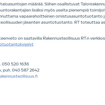
italoasuntojen määrää. Siihen osallistuvat Talonrakennu
untorakentajien lisäksi myös useita pienempiä toimijoit
akennuttama vapaarahoitteinen omistusasuntotuotanto 
teollisuuden jäsenten asuntotuotanto. RT toteuttaa 
enveto on saatavilla Rakennusteollisuus RT:n verkkosi
totuotantokyselyt
. 050 520 1636
o, puh. 040 587 2642
akennusteollisuus.fi