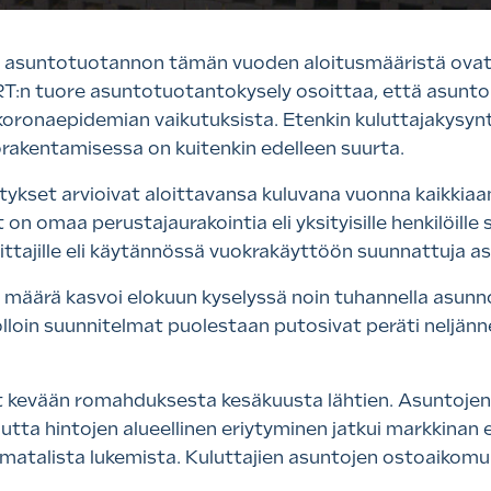
t asuntotuotannon tämän vuoden aloitusmääristä ova
RT:n tuore asuntotuotantokysely osoittaa, että asunto
oronaepidemian vaikutuksista. Etenkin kuluttajakysynt
kentamisessa on kuitenkin edelleen suurta.
itykset arvioivat aloittavansa kuluvana vuonna kaikki
 on omaa perustajaurakointia eli yksityisille henkilöill
oittajille eli käytännössä vuokrakäyttöön suunnattuja a
määrä kasvoi elokuun kyselyssä noin tuhannella asunnol
lloin suunnitelmat puolestaan putosivat peräti neljänne
kevään romahduksesta kesäkuusta lähtien. Asuntojen h
mutta hintojen alueellinen eriytyminen jatkui markkinan
 matalista lukemista. Kuluttajien asuntojen ostoaikomu