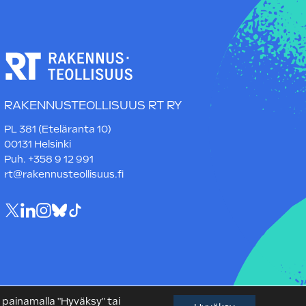
RAKENNUSTEOLLISUUS RT RY
PL 381 (Eteläranta 10)
00131 Helsinki
Puh. +358 9 12 991
rt@rakennusteollisuus.fi
 painamalla "Hyväksy" tai