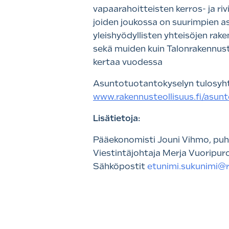
vapaarahoitteisten kerros- ja riv
joiden joukossa on suurimpien as
yleishyödyllisten yhteisöjen r
sekä muiden kuin Talonrakennus
kertaa vuodessa
Asuntotuotantokyselyn tulosyhte
www.rakennusteollisuus.fi/asun
Lisätietoja:
Pääekonomisti Jouni Vihmo, puh
Viestintäjohtaja Merja Vuoripur
Sähköpostit
etunimi.sukunimi@r