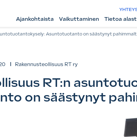
YHTEY
Ajankohtaista
Vaikuttaminen
Tietoa alas
suntotuotantokysely: Asuntotuotanto on säästynyt pahimmal
20
Rakennusteollisuus RT ry
lisuus RT:n asuntotuo
nto on säästynyt pah