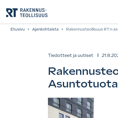
Siirry
suoraan
sisältöön.
Etusivu
>
Ajankohtaista
>
Rakennusteollisuus RT:n a
Tiedotteet ja uutiset
21.8.20
Rakennusteol
Asuntotuota