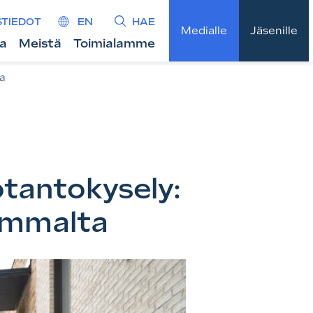
STIEDOT
EN
HAE
Medialle
Jäsenille
ta
Meistä
Toimialamme
ta
tantokysely:
immalta