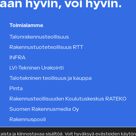
an hyvin, voi hyvin.
Toimialamme
Talonrakennusteollisuus
Rakennustuoteteollisuus RTT
INFRA
LVI-Tekninen Urakointi
Talotekninen teollisuus ja kauppa
Pinta
Rakennusteollisuuden Koulutuskeskus RATEKO
Suomen Rakennusmedia Oy
Rakennuspooli
sta ja kiinnostavaa sisältöä. Voit hyväksyä evästeiden käytön