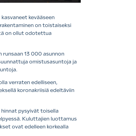
t kasvaneet kevääseen
rakentaminen on toistaiseksi
ä on ollut odotettua
aan runsaan 13 000 asunnon
e suunnattuja omistusasuntoja ja
suntoja.
la verraten edelliseen,
ksellä koronakriisiä edeltäviin
innat pysyivät toisella
 elpyessä. Kuluttajien luottamus
kset ovat edelleen korkealla