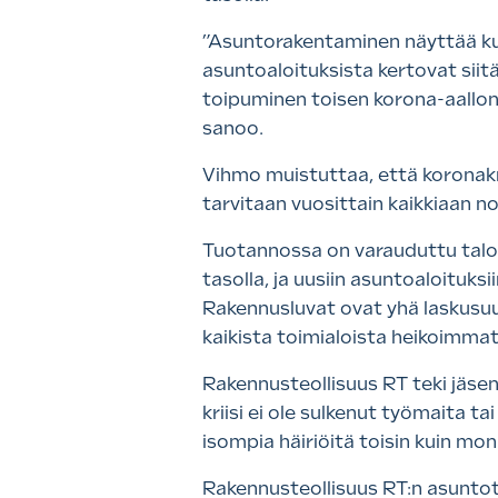
”Asuntorakentaminen näyttää k
asuntoaloituksista kertovat siit
toipuminen toisen korona-aallon
sanoo.
Vihmo muistuttaa, että koronakr
tarvitaan vuosittain kaikkiaan n
Tuotannossa on varauduttu talo
tasolla, ja uusiin asuntoaloituk
Rakennusluvat ovat yhä laskus
kaikista toimialoista heikoimmat
Rakennusteollisuus RT teki jäse
kriisi ei ole sulkenut työmaita 
isompia häiriöitä toisin kuin m
Rakennusteollisuus RT:n asuntot