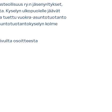
steollisuus ry:n jäsenyritykset,
a. Kyselyn ulkopuolelle jäävät
ja tuettu vuokra-asuntotuotanto
asuntotuotantokyselyn kolme
vuilta osoitteesta