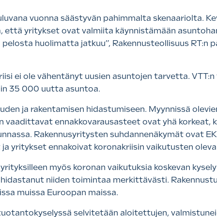
uluvana vuonna säästyvän pahimmalta skenaariolta. 
ä, että yritykset ovat valmiita käynnistämään asuntoha
 pelosta huolimatta jatkuu”, Rakennusteollisuus RT:n
iisi ei ole vähentänyt uusien asuntojen tarvetta. VT
oin 35 000 uutta asuntoa.
uden ja rakentamisen hidastumiseen. Myynnissä olevie
siin vaadittavat ennakkovarausasteet ovat yhä korkeat, 
uunnassa. Rakennusyritysten suhdannenäkymät ovat E
 ja yritykset ennakoivat koronakriisin vaikutusten olev
nyrityksilleen myös koronan vaikutuksia koskevan kyse
tai hidastanut niiden toimintaa merkittävästi. Rakennus
onissa muissa Euroopan maissa.
uotantokyselyssä selvitetään aloitettujen, valmistunei