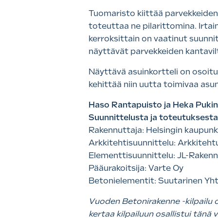
Tuomaristo kiittää parvekkeiden 
toteuttaa ne pilarittomina. Irta
kerroksittain on vaatinut suunnit
näyttävät parvekkeiden kantavilt
Näyttävä asuinkortteli on osoitu
kehittää niin uutta toimivaa asun
Haso Rantapuisto ja Heka Pukin
Suunnittelusta ja toteutuksesta
Rakennuttaja: Helsingin kaupun
Arkkitehtisuunnittelu: Arkkiteh
Elementtisuunnittelu: JL-Raken
Pääurakoitsija: Varte Oy
Betonielementit: Suutarinen Yh
Vuoden Betonirakenne -kilpailu on
kertaa kilpailuun osallistui tänä