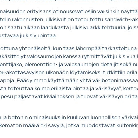
isuuden erityisansiot nousevat esiin varsinkin näyttäv
rttelin rakennusten julkisivut on toteutettu sandwich-rak
 on saatu aikaan laadukasta julkisivuarkkitehtuuria, joi
stavaa julkisivupintaa.
sottuna yhtenäiseltä, kun taas lähempää tarkasteltuna
ntakäsittelyt valesaumojen kanssa rytmittävät julkisivu
ementtijako, elementtien- ja valesaumojen detaljit sekä 
errakottasävyisen ulkonäön löytämiseksi tutkittiin erilai
lytapoja. Päädyimme käyttämään yhtä väribetonimassaa, 
a toteuttaa kolme erilaista pintaa ja värisävyä”, kerto
esu paljastavat kiviaineksen ja tuovat värisävyn eri t
n ja betonin ominaisuuksiin kuuluvan luonnollisen väriv
kematon määrä eri sävyjä, jotka muodostavat kuitenkin