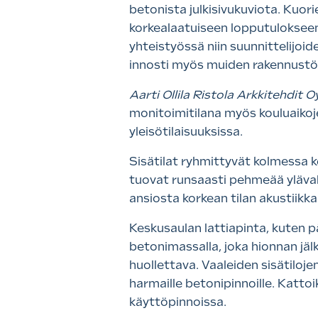
betonista julkisivukuviota. Kuor
korkealaatuiseen lopputulokseen.
yhteistyössä niin suunnittelijoi
innosti myös muiden rakennustöi
Aarti Ollila Ristola Arkkitehdit O
monitoimitilana myös kouluaikojen
yleisötilaisuuksissa.
Sisätilat ryhmittyvät kolmessa k
tuovat runsaasti pehmeää ylävalo
ansiosta korkean tilan akustiikk
Keskusaulan lattiapinta, kuten p
betonimassalla, joka hionnan jäl
huollettava. Vaaleiden sisätiloje
harmaille betonipinnoille. Katto
käyttöpinnoissa.