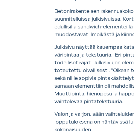
Betonirakenteisen rakennuskokona
suunnitelluissa julkisivuissa. Ko
edullisilla sandwich-elementeillä
muodostavat ilmeikästä ja kiinno
Julkisivu näyttää kauempaa kat
väripintaa ja tekstuuria. Eri pi
todelliset rajat. Julkisivujen el
toteutettu oivallisesti. ”Oikean t
sekä niille sopivia pintakäsitte
samaan elementtiin oli mahdollist
Muottipinta, hienopesu ja happop
vaihtelevaa pintatekstuuria.
Valon ja varjon, sään vaihteluide
lopputuloksena on nähtävissä lu
kokonaisuuden.