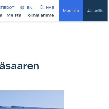
STIEDOT
EN
HAE
Medialle
Jäsenille
ta
Meistä
Toimialamme
käsaaren