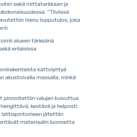
moihin sekä mittatarkkaan ja
ukokonaisuudessa. ”Tiiviissä
avutettiin hieno lopputulos, joka
rti.
oimii alueen tärkeänä
ekä erilaisissa
tonirakenteista kattolyhtyä
n akustoivalla massalla, minkä
 pinnoitettiin valujen kuivuttua
hengittävä, kestävä ja helposti
 lattiapintoineen jätettiin
mentävät materiaalin luonnetta