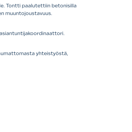
e. Tontti paalutettiin betonisilla
ujen muuntojoustavuus.
 asiantuntijakoordinaattori.
saumattomasta yhteistyöstä,