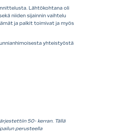
unnittelusta. Lähtökohtana oli
kä niiden sijainnin vaihtelu
nämät ja palkit toimivat ja myös
 kunnianhimoisesta yhteistyöstä
.
jestettiin 50- kerran. Tällä
lpailun perusteella