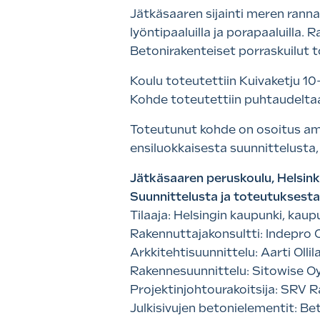
Jätkäsaaren sijainti meren rannal
lyöntipaaluilla ja porapaaluill
Betonirakenteiset porraskuilut t
Koulu toteutettiin Kuivaketju 10-
Kohde toteutettiin puhtaudelta
Toteutunut kohde on osoitus am
ensiluokkaisesta suunnittelusta,
Jätkäsaaren peruskoulu, Helsink
Suunnittelusta ja toteutuksesta
Tilaaja: Helsingin kaupunki, kau
Rakennuttajakonsultti: Indepro 
Arkkitehtisuunnittelu: Aarti Ollil
Rakennesuunnittelu: Sitowise O
Projektinjohtourakoitsija: SRV 
Julkisivujen betonielementit: B