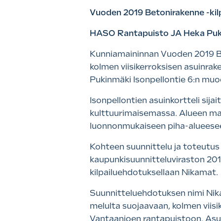
Vuoden 2019 Betonirakenne -kil
HASO Rantapuisto JA Heka Puki
Kunniamaininnan Vuoden 2019 Bet
kolmen viisikerroksisen asuinr
Pukinmäki Isonpellontie 6:n mu
Isonpellontien asuinkortteli si
kulttuurimaisemassa. Alueen maap
luonnonmukaiseen piha-alueesee
Kohteen suunnittelu ja toteutu
kaupunkisuunnitteluviraston 201
kilpailuehdotuksellaan Nikamat.
Suunnitteluehdotuksen nimi Nikam
melulta suojaavaan, kolmen viis
Vantaanjoen rantapuistoon. Asun