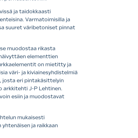
issä ja taidokkaasti
enteisina. Varmatoimisilla ja
ssa suuret väribetoniset pinnat
 se muodostaa rikasta
a häivyttäen elementtien
nurkkaelementit on mietitty ja
sia väri- ja kiviainesyhdistelmiä
josta eri pintakäsittelyin
o arkkitehti J-P Lehtinen.
avoin esiin ja muodostavat
aihtelun mukaisesti
 yhtenäisen ja raikkaan