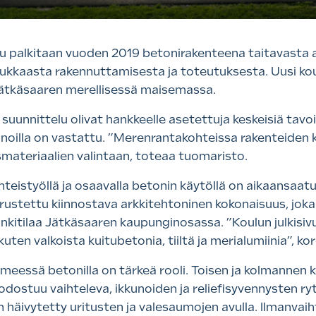
u palkitaan vuoden 2019 betonirakenteena taitavasta ar
kkaasta rakennuttamisesta ja toteutuksesta. Uusi koul
a Jätkäsaaren merellisessä maisemassa.
uunnittelu olivat hankkeelle asetettuja keskeisiä tavoitte
nnoilla on vastattu. ”Merenrantakohteissa rakenteiden 
materiaalien valintaan, toteaa tuomaristo.
hteistyöllä ja osaavalla betonin käytöllä on aikaansaat
a varustettu kiinnostava arkkitehtoninen kokonaisuus, jok
unkitilaa Jätkäsaaren kaupunginosassa. ”Koulun julkisi
kuten valkoista kuitubetonia, tiiltä ja merialumiinia”, k
eessä betonilla on tärkeä rooli. Toisen ja kolmannen k
uodostuu vaihteleva, ikkunoiden ja reliefisyvennysten r
häivytetty uritusten ja valesaumojen avulla. Ilmanvaih