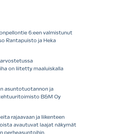
onpellontie 6:een valmistunut
so Rantapuisto ja Heka
n arvostetussa
ha on liitetty maaluiskalla
in asuntotuotannon ja
kitehtuuritoimisto B&M Oy
ita rajaavaan ja liikenteen
oista avautuvat laajat näkymät
en perheasuntoihin.