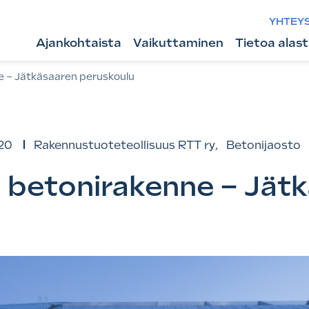
YHTEY
Ajankohtaista
Vaikuttaminen
Tietoa alas
 – Jätkäsaaren peruskoulu
20
Rakennustuoteteollisuus RTT ry
,
Betonijaosto
 betonirakenne – Jät