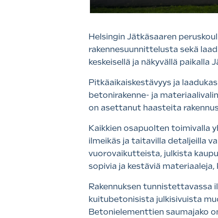
Helsingin Jätkäsaaren peruskoul
rakennesuunnittelusta sekä laadu
keskeisellä ja näkyvällä paikall
Pitkäaikaiskestävyys ja laadukas s
betonirakenne- ja materiaalivali
on asettanut haasteita rakennus
Kaikkien osapuolten toimivalla y
ilmeikäs ja taitavilla detaljeill
vuorovaikutteista, julkista kaup
sopivia ja kestäviä materiaaleja, 
Rakennuksen tunnistettavassa ilm
kuitubetonisista julkisivuista m
Betonielementtien saumajako on 