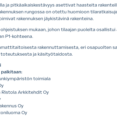
la ja pitkäaikaiskestävyys asettivat haasteita rakenteill
a. Rakennuksen rungossa on otettu huomioon tilaratkais
oimivat rakennuksen jäykistävinä rakenteina.
ohjeistuksen mukaan, johon tilaajan puolelta osallistui
an P1-kohteena.
mattitaitoisesta rakennuttamisesta, eri osapuolten 
 toteutuksesta ja käsityötaidosta.
i
 palkitaan:
punkiympäristön toimiala
Oy
a Ristola Arkkitehdit Oy
y
Rakennus Oy
etoniluoma Oy