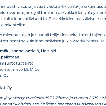
innovatiivisesta ja vaativasta arkkitehti- ja rakennesu
imistovarastojen sijoittaminen parvekkeiden yhteyteen se
telulta innovatiivisuutta. Parvekkeiden massiiviset sei
a rakenteilta.
s rakennuttajan ja suunnittelijoiden sekä toteuttajien
totuotantoa kuin innovatiivista julkisivuarkkitehtuuria
mäki Isonpellontie 6
, Helsinki
 palkitaan:
ki asuntotuotanto
tuuritoimisto B&M Oy
ne Oy
tiöt Oy
 järjestetty vuodesta 1970 lähtien ja vuonna 2019 se jär
 vuonna 14 ehdotusta. Palkinto annetaan vuosittaisen ki