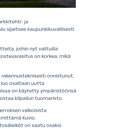
kkitehti- ja
u sijaitsee kaupunkikuvallisesti
ita, joihin nyt valituilla
kosteusrasitus on korkea, mikä
u rakennusteknisesti onnistunut,
a luo osaltaan uutta
vuissa on käytetty ympäristöönsä
orostaa kilpailun tuomaristo.
erroksen valkoisista
ytmittämä kuvio.
tosäleiköt on saatu osaksi