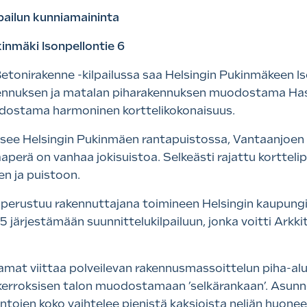
pailun kunniamaininta
nmäki Isonpellontie 6
onirakenne -kilpailussa saa Helsingin Pukinmäkeen Is
akennuksen ja matalan piharakennuksen muodostama Ha
odostama harmoninen korttelikokonaisuus.
jaitsee Helsingin Pukinmäen rantapuistossa, Vantaanjoe
erä on vanhaa jokisuistoa. Selkeästi rajattu korttelipi
n ja puistoon.
s perustuu rakennuttajana toimineen Helsingin kaupung
5 järjestämään suunnittelukilpailuun, jonka voitti Ark
at viittaa polveilevan rakennusmassoittelun piha-alue
ikerroksisen talon muodostamaan ’selkärankaan’. Asunn
tojen koko vaihtelee pienistä kaksioista neljän huone