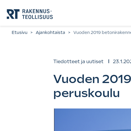
Siirry
suoraan
sisältöön.
Etusivu
>
Ajankohtaista
>
Vuoden 2019 betonirakenne
Tiedotteet ja uutiset
23.1.20
Vuoden 2019
peruskoulu