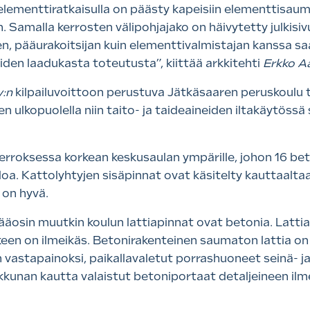
ielementtiratkaisulla on päästy kapeisiin elementtisau
 Samalla kerrosten välipohjajako on häivytetty julkisiv
den, pääurakoitsijan kuin elementtivalmistajan kanssa sa
den laadukasta toteutusta”, kiittää arkkitehti
Erkko Aa
y:n
kilpailuvoittoon perustuva Jätkäsaaren peruskoulu t
 ulkopuolella niin taito- ja taideaineiden iltakäytössä s
erroksessa korkean keskusaulan ympärille, johon 16 be
a. Kattolyhtyjen sisäpinnat ovat käsitelty kauttaaltaa
a on hyvä.
ääosin muutkin koulun lattiapinnat ovat betonia. Lattiat
keen on ilmeikäs. Betonirakenteinen saumaton lattia on 
n vastapainoksi, paikallavaletut porrashuoneet seinä- ja
ikkunan kautta valaistut betoniportaat detaljeineen il