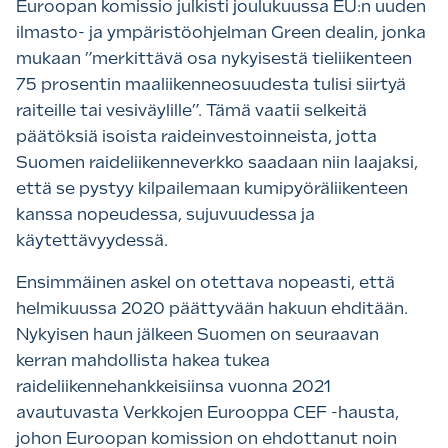
Euroopan komissio julkisti joulukuussa EU:n uuden
ilmasto- ja ympäristöohjelman Green dealin, jonka
mukaan ”merkittävä osa nykyisestä tieliikenteen
75 prosentin maaliikenneosuudesta tulisi siirtyä
raiteille tai vesiväylille”. Tämä vaatii selkeitä
päätöksiä isoista raideinvestoinneista, jotta
Suomen raideliikenneverkko saadaan niin laajaksi,
että se pystyy kilpailemaan kumipyöräliikenteen
kanssa nopeudessa, sujuvuudessa ja
käytettävyydessä.
Ensimmäinen askel on otettava nopeasti, että
helmikuussa 2020 päättyvään hakuun ehditään.
Nykyisen haun jälkeen Suomen on seuraavan
kerran mahdollista hakea tukea
raideliikennehankkeisiinsa vuonna 2021
avautuvasta Verkkojen Eurooppa CEF -hausta,
johon Euroopan komission on ehdottanut noin