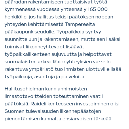
pääradan rakentamiseen tuottaisivat työtä
kymmenessä vuodessa yhteensä yli 65 000
henkilölle, jos hallitus tekisi päätöksen nopean
yhteyden kehittämisestä Tampereelta
pääkaupunkiseudulle. Työpaikkoja syntyy
suunnitteluun ja rakentamiseen, mutta sen lisäksi
toimivat liikenneyhteydet lisäävät
työpaikkaliikenteen sujuvuutta ja helpottavat
suomalaisten arkea. Raideyhteyksien varrelle
rakentuva ympäristö tuo ihmisten ulottuville lisää
työpaikkoja, asuntoja ja palveluita.
Hallitusohjelman kunnianhimoisten
ilmastotavoitteiden toteuttaminen vaatii
päätöksiä. Raideliikenteeseen investoiminen olisi
Suomen tulevaisuuden liikennepäästöjen
pienentämisen kannalta ensiarvoisen tärkeää.