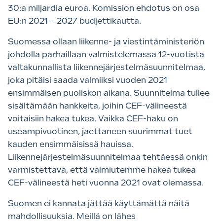
30:a miljardia euroa. Komission ehdotus on osa
EU:n 2021 – 2027 budjettikautta.
Suomessa ollaan liikenne- ja viestintäministeriön
johdolla parhaillaan valmistelemassa 12-vuotista
valtakunnallista liikennejärjestelmäsuunnitelmaa,
joka pitäisi saada valmiiksi vuoden 2021
ensimmäisen puoliskon aikana. Suunnitelma tullee
sisältämään hankkeita, joihin CEF-välineestä
voitaisiin hakea tukea. Vaikka CEF-haku on
useampivuotinen, jaettaneen suurimmat tuet
kauden ensimmäisissä hauissa.
Liikennejärjestelmäsuunnitelmaa tehtäessä onkin
varmistettava, että valmiutemme hakea tukea
CEF-välineestä heti vuonna 2021 ovat olemassa.
Suomen ei kannata jättää käyttämättä näitä
mahdollisuuksia. Meillä on lähes