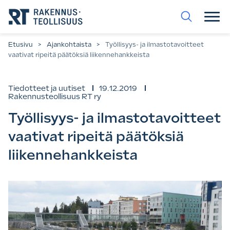
Siirry
suoraan
sisältöön.
Etusivu
>
Ajankohtaista
>
Työllisyys- ja ilmastotavoitteet
vaativat ripeitä päätöksiä liikennehankkeista
Tiedotteet ja uutiset
19.12.2019
Rakennusteollisuus RT ry
Työllisyys- ja ilmastotavoitteet
vaativat ripeitä päätöksiä
liikennehankkeista