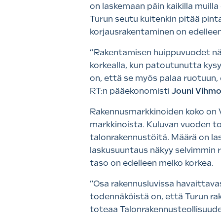
on laskemaan päin kaikilla muill
Turun seutu kuitenkin pitää pint
korjausrakentaminen on edellee
”Rakentamisen huippuvuodet nähti
korkealla, kun patoutunutta kys
on, että se myös palaa ruotuun, 
RT:n pääekonomisti
Jouni Vihm
Rakennusmarkkinoiden koko on V
markkinoista. Kuluvan vuoden tois
talonrakennustöitä. Määrä on la
laskusuuntaus näkyy selvimmin r
taso on edelleen melko korkea.
”Osa rakennusluvissa havaittavas
todennäköistä on, että Turun rak
toteaa Talonrakennusteollisuude