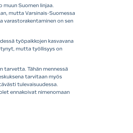
ko muun Suomen linjaa.
uaan, mutta Varsinais-Suomessa
- ja varastorakentaminen on sen
syydessä työpaikkojen kasvavana
tynyt, mutta työllisyys on
nkin tarvetta. Tähän mennessä
keskuksena tarvitaan myös
tävästi tulevaisuudessa.
apuolet ennakoivat nimenomaan