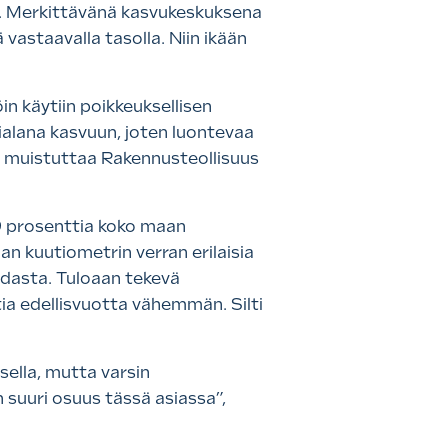
ssa. Merkittävänä kasvukeskuksena
vastaavalla tasolla. Niin ikään
in käytiin poikkeuksellisen
ialana kasvuun, joten luontevaa
”, muistuttaa Rakennusteollisuus
9 prosenttia koko maan
nan kuutiometrin verran erilaisia
hdasta. Tuloaan tekevä
ia edellisvuotta vähemmän. Silti
sella, mutta varsin
 suuri osuus tässä asiassa”,