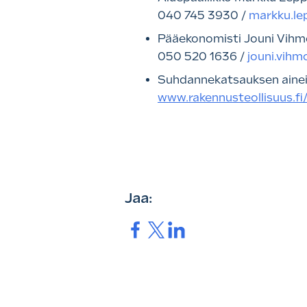
040 745 3930 /
markku.le
Pääekonomisti Jouni Vihm
050 520 1636 /
jouni.vihm
Suhdannekatsauksen ainei
www.rakennusteollisuus.fi
Jaa:
Jaa.
Jaa.
Jaa.