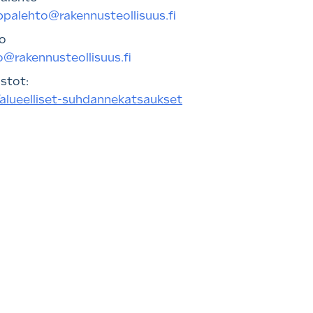
ppalehto@rakennusteollisuus.fi
o
o@rakennusteollisuus.fi
stot:
/alueelliset-suhdannekatsaukset