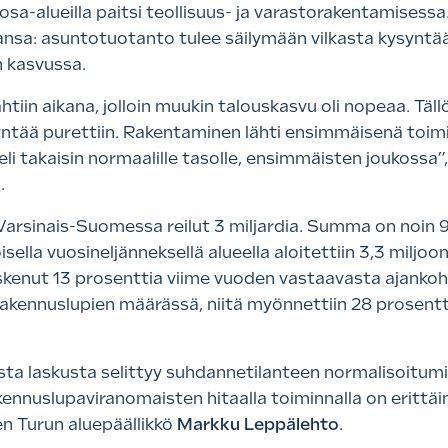
a osa-alueilla paitsi teollisuus- ja varastorakentamise
ansa: asuntotuotanto tulee säilymään vilkasta kysyntää 
n kasvussa.
in aikana, jolloin muukin talouskasvu oli nopeaa. Tällö
yntää purettiin. Rakentaminen lähti ensimmäisenä toim
eli takaisin normaalille tasolle, ensimmäisten joukossa
o
.
arsinais-Suomessa reilut 3 miljardia. Summa on noin 
ella vuosineljänneksellä alueella aloitettiin 3,3 miljoo
skenut 13 prosenttia viime vuoden vastaavasta ajanko
akennuslupien määrässä, niitä myönnettiin 28 prosentt
ta laskusta selittyy suhdannetilanteen normalisoitumi
ennuslupaviranomaisten hitaalla toiminnalla on erittäin
n Turun aluepäällikkö
Markku Leppälehto
.