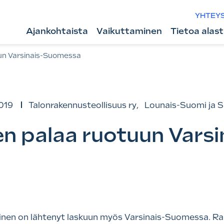
YHTEY
Ajankohtaista
Vaikuttaminen
Tietoa alas
un Varsinais-Suomessa
019
Talonrakennusteollisuus ry
,
Lounais-Suomi ja 
 palaa ruotuun Varsi
en on lähtenyt laskuun myös Varsinais-Suomessa. Ra