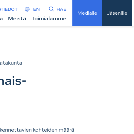
STIEDOT
EN
HAE
Medialle
Jäsenille
ta
Meistä
Toimialamme
Satakunta
nais-
kennettavien kohteiden määrä