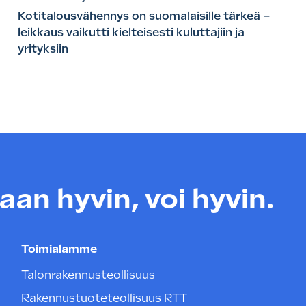
Kotitalousvähennys on suomalaisille tärkeä –
leikkaus vaikutti kielteisesti kuluttajiin ja
yrityksiin
an hyvin, voi hyvin.
Toimialamme
Talonrakennusteollisuus
Rakennustuoteteollisuus RTT