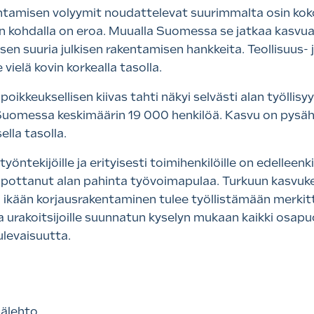
kentamisen volyymit noudattelevat suurimmalta osin ko
en kohdalla on eroa. Muualla Suomessa se jatkaa kasv
yisen suuria julkisen rakentamisen hankkeita. Teollisuus
 vielä kovin korkealla tasolla.
oikkeuksellisen kiivas tahti näkyi selvästi alan työlli
s-Suomessa keskimäärin 19 000 henkilöä. Kasvu on pysäh
ella tasolla.
yöntekijöille ja erityisesti toimihenkilöille on edellee
lpottanut alan pahinta työvoimapulaa. Turkuun kasvu
n ikään korjausrakentaminen tulee työllistämään merkit
le ja urakoitsijoille suunnatun kyselyn mukaan kaikki os
ulevaisuutta.
pälehto