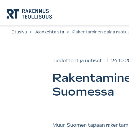
Siirry
suoraan
sisältöön.
Etusivu
>
Ajankohtaista
>
Rakentaminen palaa ruotu
Tiedotteet ja uutiset
24.10.2
Rakentaminen
Suomessa
Muun Suomen tapaan rakentamin