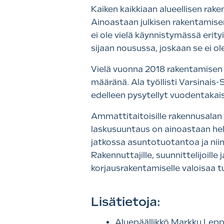
Kaiken kaikkiaan alueellisen ra
Ainoastaan julkisen rakentamis
ei ole vielä käynnistymässä erit
sijaan nousussa, joskaan se ei ole
Vielä vuonna 2018 rakentamisen p
määränä. Ala työllisti Varsinai
edelleen pysytellyt vuodentakais
Ammattitaitoisille rakennusalan t
laskusuuntaus on ainoastaan he
jatkossa asuntotuotantoa ja nii
Rakennuttajille, suunnittelijoil
korjausrakentamiselle valoisaa t
Lisätietoja:
Aluepäällikkö Markku Lep