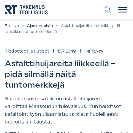
Siirry
suoraan
sisältöön.
Etusivu
>
Ajankohtaista
>
Asfalttihuijareita liikkeellä – pidä
silmällä näitä tuntomerkkejä
Tiedotteet ja uutiset
17.7.2019
INFRA ry
Asfalttihuijareita liikkeellä –
pidä silmällä näitä
tuntomerkkejä
Suomen suvessa liikkuu asfalttihuijareita,
varoittaa Maaseudun tulevaisuus. Kun harkitset
asfaltointityön tilaamista, tarkista huolellisesti
urakoitsijan taustat.