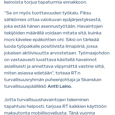
keinoista torjua tapaturmia ennakkoon.
”Se on myös tuottavuuden työkalu. Fiksu
sähkömies ottaa valokuvan epäjärjestyksestä,
joka estää hänen asennustyötään. Havaintojen
tekijöiden määrällä voidaan mitata sitä, kuinka
moni kävelee epäkohtien ohi. Siksi on tärkeää
luoda työpaikalle positiivista ilmapiiriä, jossa
jokaisen aktiivisuutta arvostetaan. Työmaajohdon
on vastaavasti luvattava käsitellä havainnot
asiallisesti ja annettava viipymättä vastine siitä,
miten asiassa edetään”, toteaa RT:n
turvallisuusryhmän puheenjohtaja ja Skanskan
turvallisuuspäällikkö
Antti Leino.
Jotta turvallisuushavaintojen tekeminen
tapahtuisi helposti, tarjoaa RT kaikkien käyttöön
maksutonta mobiilisovellusta. Tänä vuonna