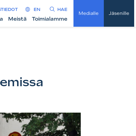
STIEDOT
EN
HAE
Medialle
Jäsenille
ta
Meistä
Toimialamme
kemissa