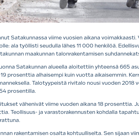
anut Satakunnassa viime vuosien aikana voimakkaasti. 
le: ala työllisti seudulla lähes 11 000 henkilöä. Edelli
 Satakunnan maakunnan talonrakentamisen suhdannekat
onna Satakunnan alueella aloitettiin yhteensä 665 as
19 prosenttia alhaisempi kuin vuotta aikaisemmin. Ker
manneksella. Talotyypeistä rivitalo nousi vuoden 2018 vo
 54 prosentilla.
oitukset vähenivät viime vuoden aikana 18 prosenttia. 
ttia. Teollisuus- ja varastorakennusten kohdalla tapah
rrattuna.
nnan rakentamisen osalta kohtuulliselta. Sen sijaan vi