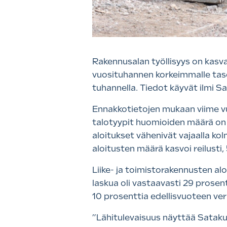
Rakennusalan työllisyys on kasv
vuosituhannen korkeimmalle tasol
tuhannella. Tiedot käyvät ilmi
Ennakkotietojen mukaan viime vu
talotyypit huomioiden määrä on 
aloitukset vähenivät vajaalla kol
aloitusten määrä kasvoi reilusti,
Liike- ja toimistorakennusten al
laskua oli vastaavasti 29 prosen
10 prosenttia edellisvuoteen ve
”Lähitulevaisuus näyttää Sataku