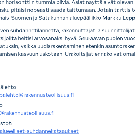
 horisonttiin tummia pilviä. Asiat näyttäisivät olevan
sku pitäisi nopeasti saada taittumaan. Jotain tarttis 
inais-Suomen ja Satakunnan aluepäällikkö
Markku Lepp
lven suhdannetilannetta, rakennuttajat ja suunnittelijat
sijoilta heltisi arvosanaksi hyvä. Seuraavan puolen vu
jatuksin; vaikka uudisrakentaminen etenkin asuntorake
amisen kasvuun uskotaan. Urakoitsijat ennakoivat oma
pälehto
palehto@rakennusteollisuus.fi
o
@rakennusteollisuus.fi
stot:
/alueelliset-suhdannekatsaukset