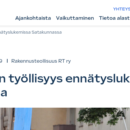
YHTEY
Ajankohtaista
Vaikuttaminen
Tietoa alas
nnätyslukemissa Satakunnassa
9
Rakennusteollisuus RT ry
 työllisyys ennätyslu
sa