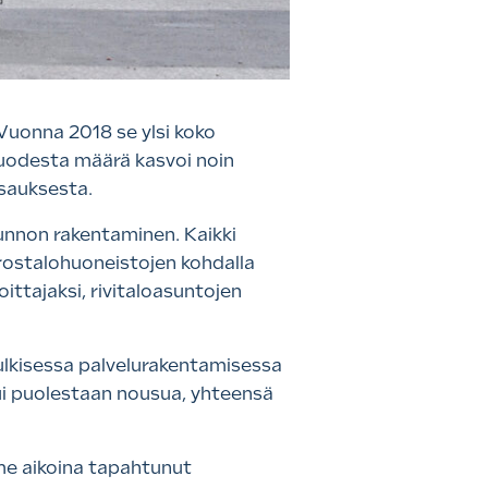
Vuonna 2018 se ylsi koko
svuodesta määrä kasvoi noin
sauksesta.
unnon rakentaminen. Kaikki
rostalohuoneistojen kohdalla
ittajaksi, rivitaloasuntojen
Julkisessa palvelurakentamisessa
tui puolestaan nousua, yhteensä
ime aikoina tapahtunut