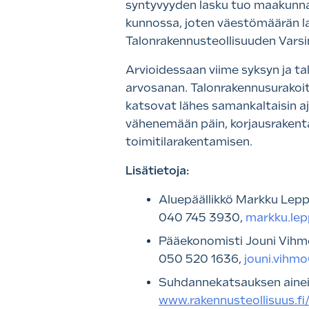
syntyvyyden lasku tuo maakunnan
kunnossa, joten väestömäärän la
Talonrakennusteollisuuden Vars
Arvioidessaan viime syksyn ja ta
arvosanan. Talonrakennusurakoit
katsovat lähes samankaltaisin a
vähenemään päin, korjausrakent
toimitilarakentamisen.
Lisätietoja:
Aluepäällikkö Markku Lep
040 745 3930,
markku.lep
Pääekonomisti Jouni Vihm
050 520 1636,
jouni.vihmo
Suhdannekatsauksen ainei
www.rakennusteollisuus.fi