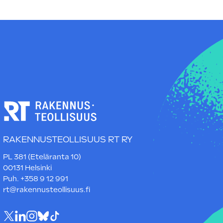
RAKENNUSTEOLLISUUS RT RY
PL 381 (Eteläranta 10)
00131 Helsinki
Puh. +358 9 12 991
rt@rakennusteollisuus.fi