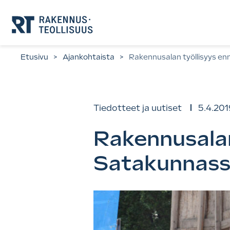
Siirry
suoraan
sisältöön.
Etusivu
>
Ajankohtaista
>
Rakennusalan työllisyys e
Tiedotteet ja uutiset
5.4.201
Rakennusalan
Satakunnas