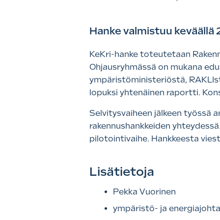
Hanke valmistuu keväällä
KeKri-hanke toteutetaan Rakennus
Ohjausryhmässä on mukana edust
ympäristöministeriöstä, RAKLIsta
lopuksi yhtenäinen raportti. Kon
Selvitysvaiheen jälkeen työssä a
rakennushankkeiden yhteydessä. 
pilotointivaihe. Hankkeesta vies
Lisätietoja
Pekka Vuorinen
ympäristö- ja energiajohta