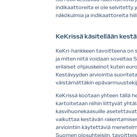
indikaattoreita ei ole selvitetty
näkökulmia ja indikaattoreita hiilij
KeKrissä käsitellään kestä
KeKri-hankkeen tavoitteena on s
ja miten niitä voidaan soveltaa 
erilaiset ohjauskeinot kuten eur
Kestävyyden arviointia suoritetaan
väistämättäkin epävarmuustekijöi
KeKrissä kootaan yhteen tällä het
kartoitetaan niihin liittyvät yht
kasvihuonekaasuille asetettavat
vaikuttaa kestävän rakentamisen
arviointiin käytettäviä menetel
Suomen olosuhteisiin, tavoitteis