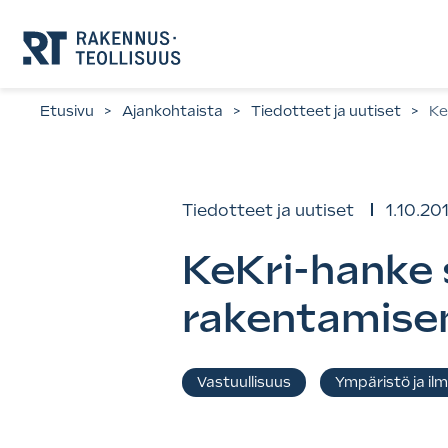
Siirry
suoraan
sisältöön.
Etusivu
>
Ajankohtaista
>
Tiedotteet ja uutiset
>
Ke
Tiedotteet ja uutiset
1.10.20
KeKri-hanke s
rakentamisen
Asiasanat
Vastuullisuus
Ympäristö ja il
,