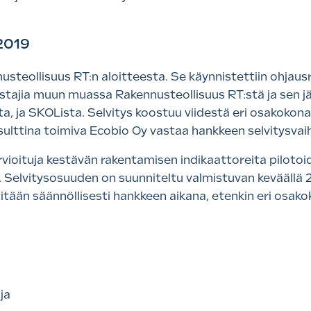
 2019
teollisuus RT:n aloitteesta. Se käynnistettiin ohjausr
ajia muun muassa Rakennusteollisuus RT:stä ja sen jä
, ja SKOLista. Selvitys koostuu viidestä eri osakokona
sulttina toimiva Ecobio Oy vastaa hankkeen selvitysvai
rvioituja kestävän rakentamisen indikaattoreita pilotoi
Selvitysosuuden on suunniteltu valmistuvan keväällä 2
titään säännöllisesti hankkeen aikana, etenkin eri osa
ja