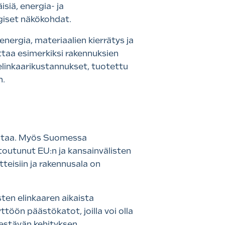
siä, energia- ja
ogiset näkökohdat.
ergia, materiaalien kierrätys ja
ttaa esimerkiksi rakennuksien
 elinkaarikustannukset, tuotettu
n.
kentaa. Myös Suomessa
itoutunut EU:n ja kansainvälisten
eisiin ja rakennusala on
ten elinkaaren aikaista
töön päästökatot, joilla voi olla
kestävän kehityksen