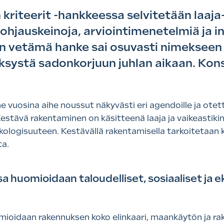
riteerit -hankkeessa selvitetään laaja
 ohjauskeinoja, arviointimenetelmiä ja i
n vetämä hanke sai osuvasti nimekseen
ksystä sadonkorjuun juhlan aikaan. Kon
 vuosina aihe noussut näkyvästi eri agendoille ja otet
stävä rakentaminen on käsitteenä laaja ja vaikeastikin
kologisuuteen. Kestävällä rakentamisella tarkoitetaan 
ta.
 huomioidaan taloudelliset, sosiaaliset ja 
ioidaan rakennuksen koko elinkaari, maankäytön ja ra