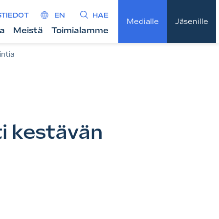
STIEDOT
EN
HAE
Medialle
Jäsenille
ta
Meistä
Toimialamme
intia
ti kestävän