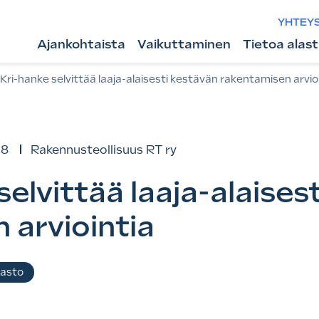
YHTEY
Ajankohtaista
Vaikuttaminen
Tietoa alas
Kri-hanke selvittää laaja-alaisesti kestävän rakentamisen arvio
18
Rakennusteollisuus RT ry
elvittää laaja-alaises
 arviointia
masto