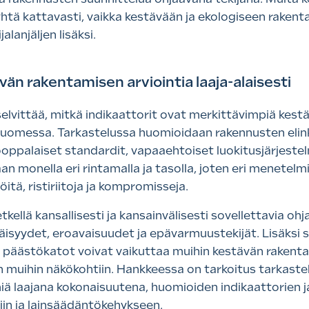
 yhtä kattavasti, vaikka kestävään ja ekologiseen rakenta
alanjäljen lisäksi.
vän rakentamisen arviointia laaja-alaisesti
elvittää, mitkä indikaattorit ovat merkittävimpiä ke
Suomessa. Tarkastelussa huomioidaan rakennusten elinka
ooppalaiset standardit, vapaaehtoiset luokitusjärjestel
 monella eri rintamalla ja tasolla, joten eri menetelmiin
tä, ristiriitoja ja kompromisseja.
kellä kansallisesti ja kansainvälisesti sovellettavia o
äläisyydet, eroavaisuudet ja epävarmuustekijät. Lisäksi
 päästökatot voivat vaikuttaa muihin kestävän rakentam
 muihin näkökohtiin. Hankkeessa on tarkoitus tarkastel
miä laajana kokonaisuutena, huomioiden indikaattorien
iin ja lainsäädäntökehykseen.