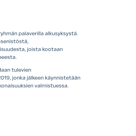
yhmän palaverilla alkusyksystä.
senistöstä,
isuudesta, joista kootaan
heesta.
daan tulevien
019, jonka jälkeen käynnistetään
kokonaisuuksien valmistuessa.