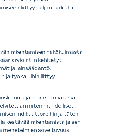
miseen liittyy paljon tärkeitä
stävän rakentamisen näkökulmasta
ariarviointiin kehitetyt
mät ja lainsäädäntö.
 ja työkaluihin liittyy
hjauskeinoja ja menetelmiä sekä
 selvitetään miten mahdolliset
isen indikaattoreihin ja täten
la kestävää rakentamista ja sen
 ja menetelmien soveltuvuus