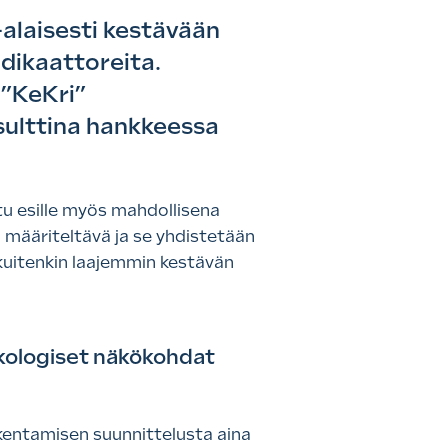
-alaisesti kestävään
ndikaattoreita.
 ”KeKri”
sulttina hankkeessa
tu esille myös mahdollisena
 määriteltävä ja se yhdistetään
kuitenkin laajemmin kestävän
ekologiset näkökohdat
kentamisen suunnittelusta aina