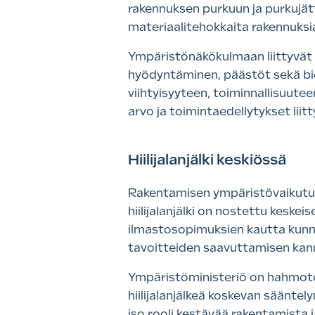
rakennuksen purkuun ja purkujätt
materiaalitehokkaita rakennuksia
Ympäristönäkökulmaan liittyvät 
hyödyntäminen, päästöt sekä bio
viihtyisyyteen, toiminnallisuutee
arvo ja toimintaedellytykset lii
Hiilijalanjälki keskiössä
Rakentamisen ympäristövaikutust
hiilijalanjälki on nostettu keske
ilmastosopimuksien kautta kunni
tavoitteiden saavuttamisen kann
Ympäristöministeriö on hahmotel
hiilijalanjälkeä koskevan säänte
iso rooli kestävää rakentamista 