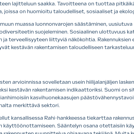
een lajitteluun saakka. Tavoitteena on tuottaa pitkäikäi
, joissa on huomioitu taloudelliset, sosiaaliset ja ekol
muun muassa luonnonvarojen säästäminen, uusiutuva en
diversiteetin suojeleminen. Sosiaalinen ulottuvuus ka
n ja terveellisyyteen liittyviä näkökohtia. Rakennuksien
ttyvät kestävän rakentamisen taloudelliseen tarkasteluu
en arvioinnissa sovelletaan usein hiilijalanjäljen las
iseksi kestävän rakentamisen indikaattoriksi. Suomi on s
anhimoisiin kasvihuonekaasujen päästövähennystavoitt
alta merkittävä sektori.
lut kansallisessa Rahi-hankkeessa tiekarttaa rakennus
lyn käyttöönottamiseen. Sääntelyn osana otettaisiin käyt
ja rakennusten suunnittelua ohjaavana tekijänä. Muita 