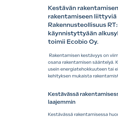
Kestävän rakentamisen k
rakentamiseen liittyviä
Rakennusteollisuus RT:
käynnistyttyään alkusy
toimii Ecobio Oy.
Rakentamisen kestävyys on viime
osana rakentamisen sääntelyä. Ke
usein energiatehokkuuteen tai e
kehityksen mukaista rakentamis
Kestävässä rakentamisessa
laajemmin
Kestävässä rakentamisessa huom