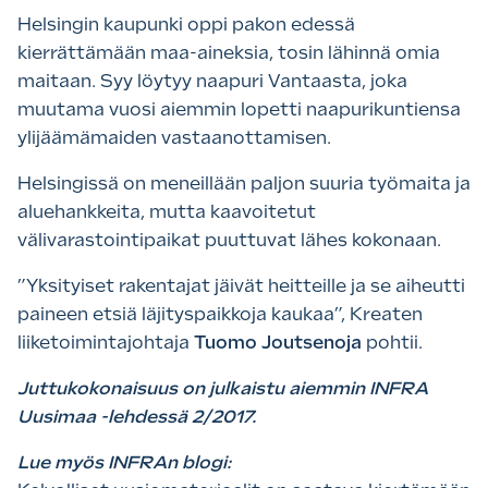
Helsingin kaupunki oppi pakon edessä
kierrättämään maa-aineksia, tosin lähinnä omia
maitaan. Syy löytyy naapuri Vantaasta, joka
muutama vuosi aiemmin lopetti naapurikuntiensa
ylijäämämaiden vastaanottamisen.
Helsingissä on meneillään paljon suuria työmaita ja
aluehankkeita, mutta kaavoitetut
välivarastointipaikat puuttuvat lähes kokonaan.
”Yksityiset rakentajat jäivät heitteille ja se aiheutti
paineen etsiä läjityspaikkoja kaukaa”, Kreaten
liiketoimintajohtaja
Tuomo Joutsenoja
pohtii.
Juttukokonaisuus on julkaistu aiemmin INFRA
Uusimaa -lehdessä 2/2017.
Lue myös INFRAn blogi: