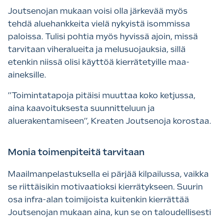
Joutsenojan mukaan voisi olla järkevää myös
tehdä aluehankkeita vielä nykyistä isommissa
paloissa. Tulisi pohtia myös hyvissä ajoin, missä
tarvitaan viheralueita ja melusuojauksia, sillä
etenkin niissä olisi käyttöä kierrätetyille maa-
aineksille.
”Toimintatapoja pitäisi muuttaa koko ketjussa,
aina kaavoituksesta suunnitteluun ja
aluerakentamiseen”, Kreaten Joutsenoja korostaa.
Monia toimenpiteitä tarvitaan
Maailmanpelastuksella ei pärjää kilpailussa, vaikka
se riittäisikin motivaatioksi kierrätykseen. Suurin
osa infra-alan toimijoista kuitenkin kierrättää
Joutsenojan mukaan aina, kun se on taloudellisesti