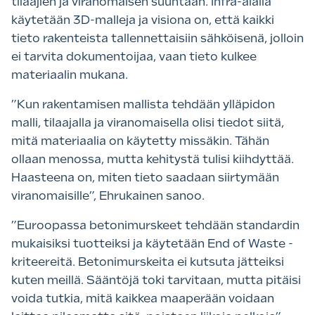
tilaajien ja viranomaisen suuntaan. Infra-alalla
käytetään 3D-malleja ja visiona on, että kaikki
tieto rakenteista tallennettaisiin sähköisenä, jolloin
ei tarvita dokumentoijaa, vaan tieto kulkee
materiaalin mukana.
”Kun rakentamisen mallista tehdään ylläpidon
malli, tilaajalla ja viranomaisella olisi tiedot siitä,
mitä materiaalia on käytetty missäkin. Tähän
ollaan menossa, mutta kehitystä tulisi kiihdyttää.
Haasteena on, miten tieto saadaan siirtymään
viranomaisille”, Ehrukainen sanoo.
”Euroopassa betonimurskeet tehdään standardin
mukaisiksi tuotteiksi ja käytetään End of Waste -
kriteereitä. Betonimurskeita ei kutsuta jätteiksi
kuten meillä. Sääntöjä toki tarvitaan, mutta pitäisi
voida tutkia, mitä kaikkea maaperään voidaan