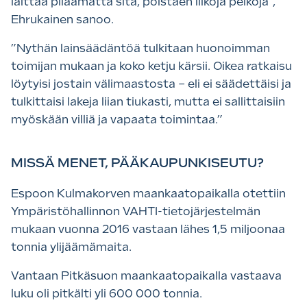
laittaa pilaamatta sitä, poistaen liikoja pelkoja”,
Ehrukainen sanoo.
”Nythän lainsäädäntöä tulkitaan huonoimman
toimijan mukaan ja koko ketju kärsii. Oikea ratkaisu
löytyisi jostain välimaastosta – eli ei säädettäisi ja
tulkittaisi lakeja liian tiukasti, mutta ei sallittaisiin
myöskään villiä ja vapaata toimintaa.”
MISSÄ MENET, PÄÄKAUPUNKISEUTU?
Espoon Kulmakorven maankaatopaikalla otettiin
Ympäristöhallinnon VAHTI-tietojärjestelmän
mukaan vuonna 2016 vastaan lähes 1,5 miljoonaa
tonnia ylijäämämaita.
Vantaan Pitkäsuon maankaatopaikalla vastaava
luku oli pitkälti yli 600 000 tonnia.