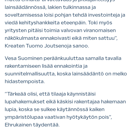
lainsäädännössä, lakien tulkinnassa ja
soveltamisessa loisi pohjan tehdä investointeja ja
viedä kehityshankkeita eteenpäin. Toki myös
yritysten pitäisi toimia valvovan viranomaisen
näkökulmasta ennakoivasti eikä miten sattuu”,
Kreaten Tuomo Joutsenoja sanoo.
Vesa Suominen peräänkuuluttaa samalla tavalla
rakentamiseen lisää ennakointia ja
suunnitelmallisuutta, koska lainsäädäntö on melko
hidastempoista.
”Tärkeää olisi, että tilaaja käynnistäisi
lupahakemukset eikä käskisi rakentajaa hakemaan
lupia, koska se sulkee käytännössä kaiken
ympäristölupaa vaativan hyötykäytön pois”,
Ehrukainen täydentää.