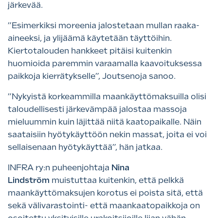
järkevää.
”Esimerkiksi moreenia jalostetaan mullan raaka-
aineeksi, ja ylijäämä käytetään täyttöihin.
Kiertotalouden hankkeet pitäisi kuitenkin
huomioida paremmin varaamalla kaavoituksessa
paikkoja kierrätykselle”, Joutsenoja sanoo.
”Nykyistä korkeammilla maankäyttömaksuilla olisi
taloudellisesti järkevämpää jalostaa massoja
mieluummin kuin läjittää niitä kaatopaikalle. Näin
saataisiin hyötykäyttöön nekin massat, joita ei voi
sellaisenaan hyötykäyttää”, hän jatkaa.
INFRA ry:n puheenjohtaja
Nina
Lindström
muistuttaa kuitenkin, että pelkkä
maankäyttömaksujen korotus ei poista sitä, että
sekä välivarastointi- että maankaatopaikkoja on