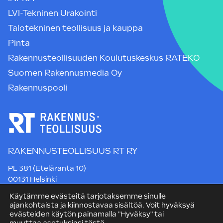
LVI-Tekninen Urakointi
Talotekninen teollisuus ja kauppa
Pinta
Rakennusteollisuuden Koulutuskeskus RATEKO
Suomen Rakennusmedia Oy
Rakennuspooli
RAKENNUSTEOLLISUUS RT RY
PL 381 (Eteläranta 10)
00131 Helsinki
Puh. +358 9 12 991
Käytämme evästeitä tarjotaksemme sinulle
rt@rakennusteollisuus.fi
ajankohtaista ja kiinnostavaa sisältöä. Voit hyväksyä
evästeiden käytön painamalla "Hyväksy" tai