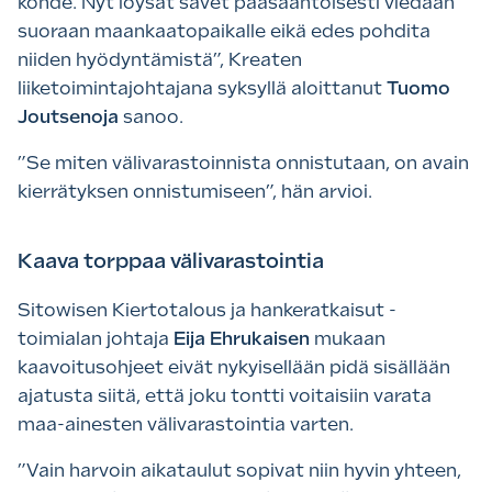
kohde. Nyt löysät savet pääsääntöisesti viedään
suoraan maankaatopaikalle eikä edes pohdita
niiden hyödyntämistä”, Kreaten
liiketoimintajohtajana syksyllä aloittanut
Tuomo
Joutsenoja
sanoo.
”Se miten välivarastoinnista onnistutaan, on avain
kierrätyksen onnistumiseen”, hän arvioi.
Kaava torppaa välivarastointia
Sitowisen Kiertotalous ja hankeratkaisut -
toimialan johtaja
Eija Ehrukaisen
mukaan
kaavoitusohjeet eivät nykyisellään pidä sisällään
ajatusta siitä, että joku tontti voitaisiin varata
maa-ainesten välivarastointia varten.
”Vain harvoin aikataulut sopivat niin hyvin yhteen,