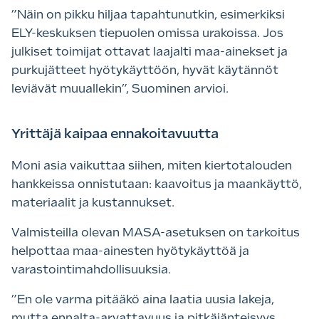
”Näin on pikku hiljaa tapahtunutkin, esimerkiksi
ELY-keskuksen tiepuolen omissa urakoissa. Jos
julkiset toimijat ottavat laajalti maa-ainekset ja
purkujätteet hyötykäyttöön, hyvät käytännöt
leviävät muuallekin”, Suominen arvioi.
Yrittäjä kaipaa ennakoitavuutta
Moni asia vaikuttaa siihen, miten kiertotalouden
hankkeissa onnistutaan: kaavoitus ja maankäyttö,
materiaalit ja kustannukset.
Valmisteilla olevan MASA-asetuksen on tarkoitus
helpottaa maa-ainesten hyötykäyttöä ja
varastointimahdollisuuksia.
”En ole varma pitääkö aina laatia uusia lakeja,
mutta ennalta-arvattavuus ja pitkäjänteisyys