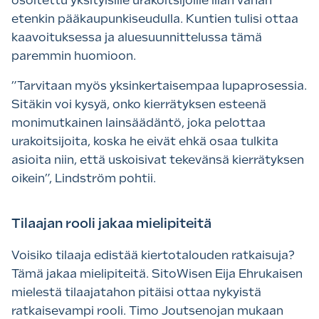
osoitettu yksityisille urakoitsijoille liian vähän
etenkin pääkaupunkiseudulla. Kuntien tulisi ottaa
kaavoituksessa ja aluesuunnittelussa tämä
paremmin huomioon.
”Tarvitaan myös yksinkertaisempaa lupaprosessia.
Sitäkin voi kysyä, onko kierrätyksen esteenä
monimutkainen lainsäädäntö, joka pelottaa
urakoitsijoita, koska he eivät ehkä osaa tulkita
asioita niin, että uskoisivat tekevänsä kierrätyksen
oikein”, Lindström pohtii.
Tilaajan rooli jakaa mielipiteitä
Voisiko tilaaja edistää kiertotalouden ratkaisuja?
Tämä jakaa mielipiteitä. SitoWisen Eija Ehrukaisen
mielestä tilaajatahon pitäisi ottaa nykyistä
ratkaisevampi rooli. Timo Joutsenojan mukaan