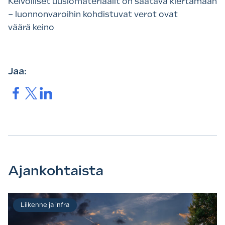
Kelvolliset uusiomateriaalit on saatava kiertämään
– luonnonvaroihin kohdistuvat verot ovat
väärä keino
Jaa:
Jaa.
Jaa.
Jaa.
Ajankohtaista
Liikenne ja infra