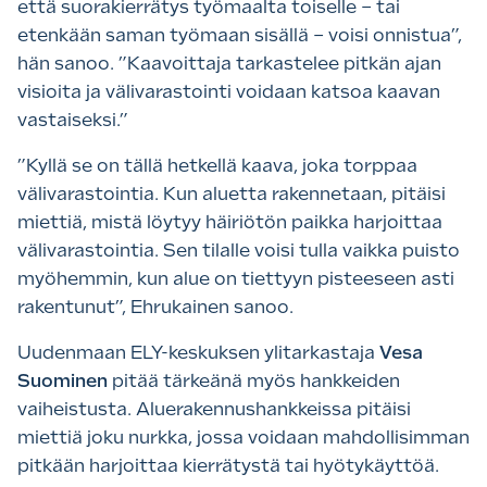
että suorakierrätys työmaalta toiselle – tai
etenkään saman työmaan sisällä – voisi onnistua”,
hän sanoo. ”Kaavoittaja tarkastelee pitkän ajan
visioita ja välivarastointi voidaan katsoa kaavan
vastaiseksi.”
”Kyllä se on tällä hetkellä kaava, joka torppaa
välivarastointia. Kun aluetta rakennetaan, pitäisi
miettiä, mistä löytyy häiriötön paikka harjoittaa
välivarastointia. Sen tilalle voisi tulla vaikka puisto
myöhemmin, kun alue on tiettyyn pisteeseen asti
rakentunut”, Ehrukainen sanoo.
Uudenmaan ELY-keskuksen ylitarkastaja
Vesa
Suominen
pitää tärkeänä myös hankkeiden
vaiheistusta. Aluerakennushankkeissa pitäisi
miettiä joku nurkka, jossa voidaan mahdollisimman
pitkään harjoittaa kierrätystä tai hyötykäyttöä.