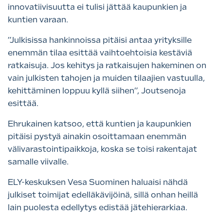
innovatiivisuutta ei tulisi jättää kaupunkien ja
kuntien varaan.
”Julkisissa hankinnoissa pitäisi antaa yrityksille
enemmän tilaa esittää vaihtoehtoisia kestäviä
ratkaisuja. Jos kehitys ja ratkaisujen hakeminen on
vain julkisten tahojen ja muiden tilaajien vastuulla,
kehittäminen loppuu kyllä siihen”, Joutsenoja
esittää.
Ehrukainen katsoo, että kuntien ja kaupunkien
pitäisi pystyä ainakin osoittamaan enemmän
välivarastointipaikkoja, koska se toisi rakentajat
samalle viivalle.
ELY-keskuksen Vesa Suominen haluaisi nähdä
julkiset toimijat edelläkävijöinä, sillä onhan heillä
lain puolesta edellytys edistää jätehierarkiaa.