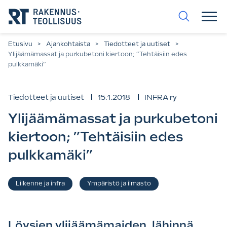
Siirry
suoraan
sisältöön.
Etusivu
>
Ajankohtaista
>
Tiedotteet ja uutiset
>
Ylijäämämassat ja purkubetoni kiertoon; ”Tehtäisiin edes
pulkkamäki”
Tiedotteet ja uutiset
15.1.2018
INFRA ry
Ylijäämämassat ja purkubetoni
kiertoon; ”Tehtäisiin edes
pulkkamäki”
Asiasanat
Liikenne ja infra
Ympäristö ja ilmasto
,
Löysien ylijäämämaiden, lähinnä