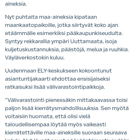
aineksia.
Nyt puhtaita maa-aineksia kipataan
maankaatopaikoille, jotka siirtyvät koko ajan
etäämmälle esimerkiksi pääkaupunkiseudulta.
Syntyy rekkarallia ympäri Uuttamaata, isoja
kuljetuskustannuksia, päästöjä, melua ja ruuhkia.
Väyläverkostokin kuluu.
Uudenmaan ELY-keskukseen kokoontunut
asiantuntijakaarti ehdottaa ensisijaiseksi
ratkaisuksi lisää välivarastointipaikkoja.
”Välivarastointi pienessäkin mittakaavassa toisi
paljon lisää kierrätysmahdollisuuksia. Sen myötä
voitaisiin huomata, että olisi vielä
taloudellisempaa löytää myös vaikeasti
kierrätettäville maa-aineksille suoraan seuraava