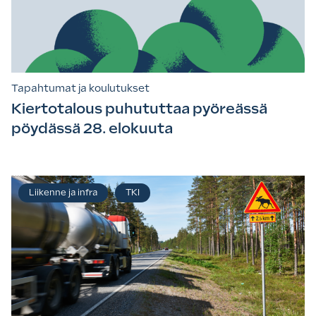
Tapahtumat ja koulutukset
Kiertotalous puhututtaa pyöreässä
pöydässä 28. elokuuta
Liikenne ja infra
TKI