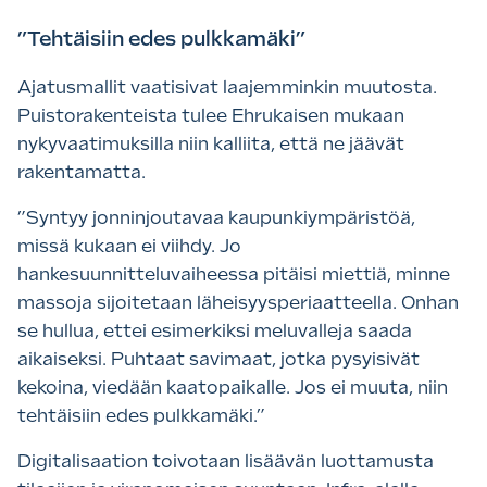
”Tehtäisiin edes pulkkamäki”
Ajatusmallit vaatisivat laajemminkin muutosta.
Puistorakenteista tulee Ehrukaisen mukaan
nykyvaatimuksilla niin kalliita, että ne jäävät
rakentamatta.
”Syntyy jonninjoutavaa kaupunkiympäristöä,
missä kukaan ei viihdy. Jo
hankesuunnitteluvaiheessa pitäisi miettiä, minne
massoja sijoitetaan läheisyysperiaatteella. Onhan
se hullua, ettei esimerkiksi meluvalleja saada
aikaiseksi. Puhtaat savimaat, jotka pysyisivät
kekoina, viedään kaatopaikalle. Jos ei muuta, niin
tehtäisiin edes pulkkamäki.”
Digitalisaation toivotaan lisäävän luottamusta