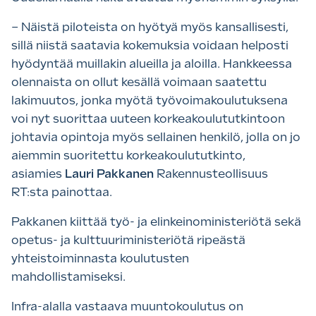
– Näistä piloteista on hyötyä myös kansallisesti,
sillä niistä saatavia kokemuksia voidaan helposti
hyödyntää muillakin alueilla ja aloilla. Hankkeessa
olennaista on ollut kesällä voimaan saatettu
lakimuutos, jonka myötä työvoimakoulutuksena
voi nyt suorittaa uuteen korkeakoulututkintoon
johtavia opintoja myös sellainen henkilö, jolla on jo
aiemmin suoritettu korkeakoulututkinto,
asiamies
Lauri Pakkanen
Rakennusteollisuus
RT:sta painottaa.
Pakkanen kiittää työ- ja elinkeinoministeriötä sekä
opetus- ja kulttuuriministeriötä ripeästä
yhteistoiminnasta koulutusten
mahdollistamiseksi.
Infra-alalla vastaava muuntokoulutus on