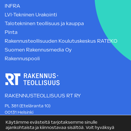
INFRA
LVI-Tekninen Urakointi
Talotekninen teollisuus ja kauppa
Pinta
Rakennusteollisuuden Koulutuskeskus RATEKO
Suomen Rakennusmedia Oy
Rakennuspooli
RAKENNUSTEOLLISUUS RT RY
PL 381 (Eteläranta 10)
00131 Helsinki
Puh. +358 9 12 991
Käytämme evästeitä tarjotaksemme sinulle
rt@rakennusteollisuus.fi
ajankohtaista ja kiinnostavaa sisältöä. Voit hyväksyä