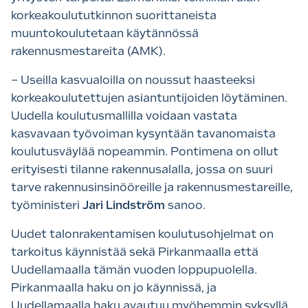
korkeakoulututkinnon suorittaneista
muuntokoulutetaan käytännössä
rakennusmestareita (AMK).
– Useilla kasvualoilla on noussut haasteeksi
korkeakoulutettujen asiantuntijoiden löytäminen.
Uudella koulutusmallilla voidaan vastata
kasvavaan työvoiman kysyntään tavanomaista
koulutusväylää nopeammin. Pontimena on ollut
erityisesti tilanne rakennusalalla, jossa on suuri
tarve rakennusinsinööreille ja rakennusmestareille,
työministeri
Jari Lindström
sanoo.
Uudet talonrakentamisen koulutusohjelmat on
tarkoitus käynnistää sekä Pirkanmaalla että
Uudellamaalla tämän vuoden loppupuolella.
Pirkanmaalla haku on jo käynnissä, ja
Uudellamaalla haku avautuu myöhemmin syksyllä.