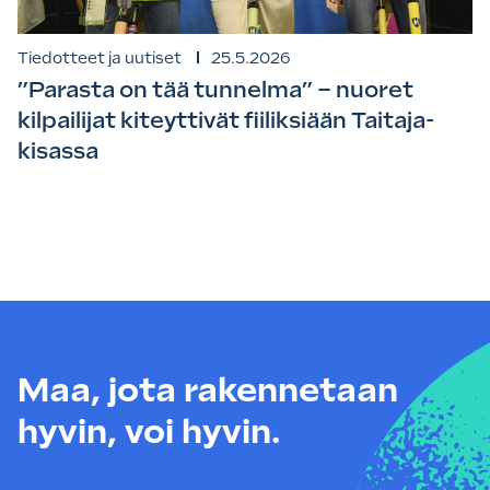
Tiedotteet ja uutiset
25.5.2026
”Parasta on tää tunnelma” – nuoret
kilpailijat kiteyttivät fiiliksiään Taitaja-
kisassa
Maa, jota rakennetaan
hyvin, voi hyvin.