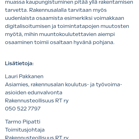
muassa kaupungistuminen pitää yllä rakentamisen
tarvetta. Rakennusalalla tarvitaan myös
uudenlaista osaamista esimerkiksi voimakkaan
digitalisoitumisen ja toimintatapojen muutosten
myötä, mihin muuntokoulutettavien aiempi
osaaminen toimii osaltaan hyvänä pohjana.
Lisätietoja:
Lauri Pakkanen
Asiamies, rakennusalan koulutus- ja työvoima-
asioiden edunvalvonta
Rakennusteollisuus RT ry
050 522 7797
Tarmo Pipatti
Toimitusjohtaja
Rakennusteollisuus RT ry