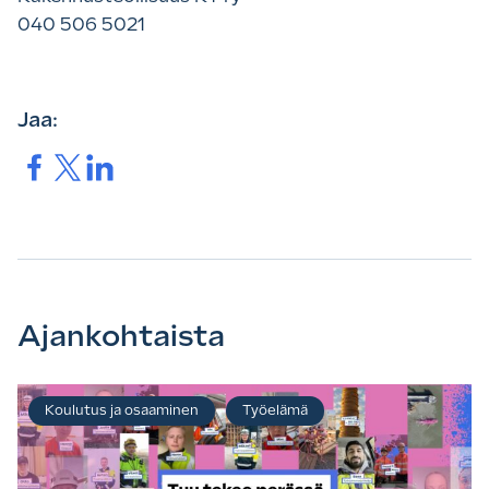
040 506 5021
Jaa:
Jaa.
Jaa.
Jaa.
Ajankohtaista
Koulutus ja osaaminen
Työelämä