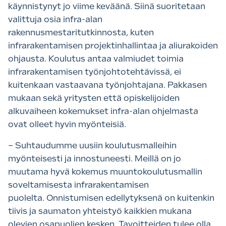
käynnistynyt jo viime keväänä. Siinä suoritetaan
valittuja osia infra-alan
rakennusmestaritutkinnosta, kuten
infrarakentamisen projektinhallintaa ja aliurakoiden
ohjausta. Koulutus antaa valmiudet toimia
infrarakentamisen työnjohtotehtävissä, ei
kuitenkaan vastaavana työnjohtajana. Pakkasen
mukaan sekä yritysten että opiskelijoiden
alkuvaiheen kokemukset infra-alan ohjelmasta
ovat olleet hyvin myönteisiä.
– Suhtaudumme uusiin koulutusmalleihin
myönteisesti ja innostuneesti. Meillä on jo
muutama hyvä kokemus muuntokoulutusmallin
soveltamisesta infrarakentamisen
puolelta. Onnistumisen edellytyksenä on kuitenkin
tiivis ja saumaton yhteistyö kaikkien mukana
olevien osapuolien kesken. Tavoitteiden tulee olla