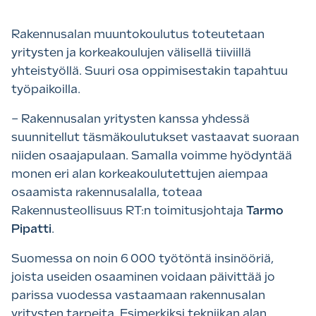
Rakennusalan muuntokoulutus toteutetaan
yritysten ja korkeakoulujen välisellä tiiviillä
yhteistyöllä. Suuri osa oppimisestakin tapahtuu
työpaikoilla.
– Rakennusalan yritysten kanssa yhdessä
suunnitellut täsmäkoulutukset vastaavat suoraan
niiden osaajapulaan. Samalla voimme hyödyntää
monen eri alan korkeakoulutettujen aiempaa
osaamista rakennusalalla, toteaa
Rakennusteollisuus RT:n toimitusjohtaja
Tarmo
Pipatti
.
Suomessa on noin 6 000 työtöntä insinööriä,
joista useiden osaaminen voidaan päivittää jo
parissa vuodessa vastaamaan rakennusalan
yritysten tarpeita. Esimerkiksi tekniikan alan