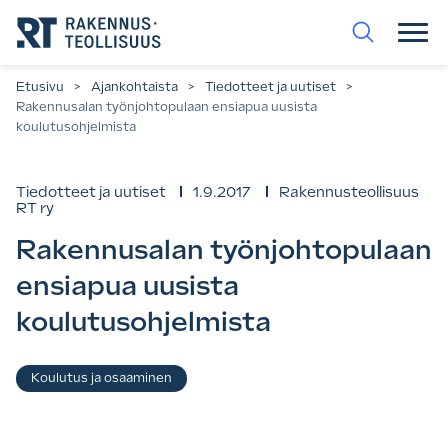
Siirry
suoraan
sisältöön.
Etusivu
>
Ajankohtaista
>
Tiedotteet ja uutiset
>
Rakennusalan työnjohtopulaan ensiapua uusista
koulutusohjelmista
Tiedotteet ja uutiset
1.9.2017
Rakennusteollisuus
RT ry
Rakennusalan työnjohtopulaan
ensiapua uusista
koulutusohjelmista
Asiasanat
Koulutus ja osaaminen