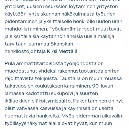
yhteiset; uusien resurssien löytäminen yritysten
käyttöön, yhteiskunnan näkökulmasta työurien
pidentäminen ja yksittäiselle henkilölle uuden uran
mahdollistaminen. Työelämän tarpeet muuttuvat
ja siksi tällaisia käytännönläheisiä uusia malleja
tarvitaan, summaa Skanskan
henkilöstöjohtaja
Kirsi Mettälä
.
Pula ammattitaitoisesta työnjohdosta on
muodostunut yhdeksi rakennustuotantoa eniten
rajoittavista tekijöistä. Taustalla on muun muassa
takavuosien koulutuksen karsiminen, 90-luvun
lamassa kadotettu sukupolvi ja suurten
ikäluokkien eläköitymisaalto. Rakentaminen on nyt
ollut vahvassa kasvussa ja käynnissä on useita
huomattavia hankkeita. Myös pidemmän aikavälin
työllisyysnäkymät alalla ovat hyvät, kun muun