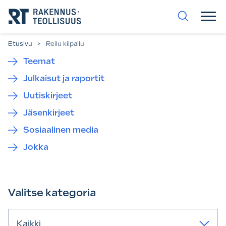
Siirry
suoraan
sisältöön.
Etusivu
>
Reilu kilpailu
Teemat
Julkaisut ja raportit
Uutiskirjeet
Jäsenkirjeet
Sosiaalinen media
Jokka
Valitse kategoria
Kaikki