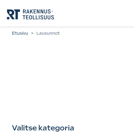
Siirry
suoraan
sisältöön.
Etusivu
>
Lausunnot
Valitse kategoria