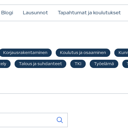
Blogi
Lausunnot
Tapahtumat ja koulutukset
Korjausrakentaminen
Koulutus ja osaaminen
Kunn
ely
Talous ja suhdanteet
TKI
Työelämä