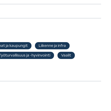
at ja kaupungit
Liikenne ja infra
Työturvallisuus ja -hyvinvointi
Vaalit