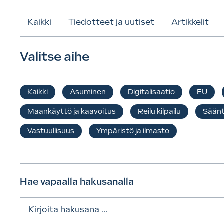
Kaikki
Tiedotteet ja uutiset
Artikkelit
Valitse aihe
Kaikki
Asuminen
Digitalisaatio
EU
Maankäyttö ja kaavoitus
Reilu kilpailu
Säänt
Vastuullisuus
Ympäristö ja ilmasto
Hae vapaalla hakusanalla
Haku: