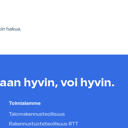
kin hakua.
an hyvin, voi hyvin.
Toimialamme
Talonrakennusteollisuus
Rakennustuoteteollisuus RTT