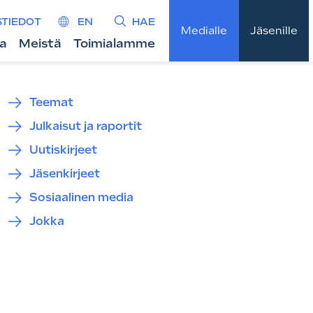
STIEDOT
EN
HAE
Medialle
Jäsenille
ta
Meistä
Toimialamme
Teemat
Julkaisut ja raportit
Uutiskirjeet
Jäsenkirjeet
Sosiaalinen media
Jokka