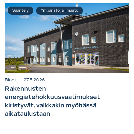
Sääntely
Ympäristö ja ilmasto
Blogi
27.5.2026
Rakennusten
energiatehokkuusvaatimukset
kiristyvät, vaikkakin myöhässä
aikataulustaan