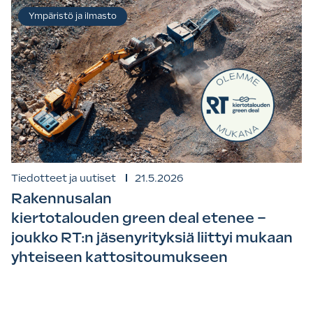
Ympäristö ja ilmasto
Tiedotteet ja uutiset
21.5.2026
Rakennusalan
kiertotalouden green deal etenee –
joukko RT:n jäsenyrityksiä liittyi mukaan
yhteiseen kattositoumukseen