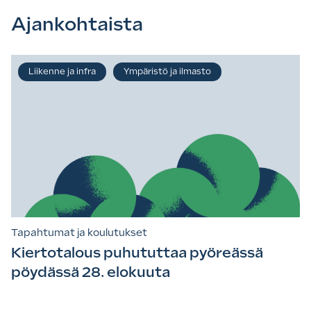
Ajankohtaista
Liikenne ja infra
Ympäristö ja ilmasto
Tapahtumat ja koulutukset
Kiertotalous puhututtaa pyöreässä
pöydässä 28. elokuuta