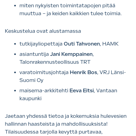
miten nykyisten toimintatapojen pitää
muuttua – ja keiden kaikkien tulee toimia.
Keskustelua ovat alustamassa
tutkijayliopettaja
Outi Tahvonen
, HAMK
asiantuntija
Jani Kemppainen
,
Talonrakennusteollisuus TRT
varatoimitusjohtaja
Henrik Bos
, VRJ Länsi-
Suomi Oy
maisema-arkkitehti
Eeva Eitsi
, Vantaan
kaupunki
Jaetaan yhdessä tietoa ja kokemuksia hulevesien
hallinnan haasteista ja mahdollisuuksista!
Tilaisuudessa tarjolla kevyttä purtavaa,