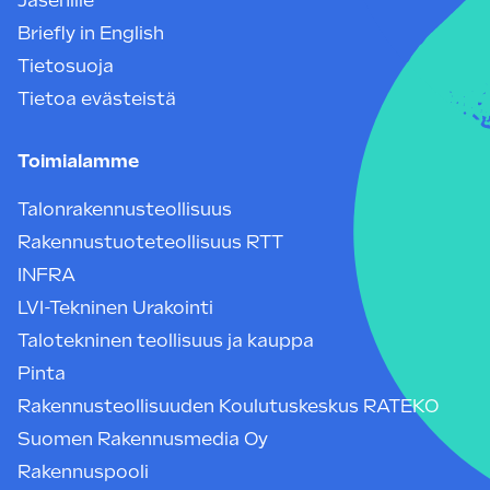
Jäsenille
Briefly in English
Tietosuoja
Tietoa evästeistä
Toimialamme
Talonrakennusteollisuus
Rakennustuoteteollisuus RTT
INFRA
LVI-Tekninen Urakointi
Talotekninen teollisuus ja kauppa
Pinta
Rakennusteollisuuden Koulutuskeskus RATEKO
Suomen Rakennusmedia Oy
Rakennuspooli