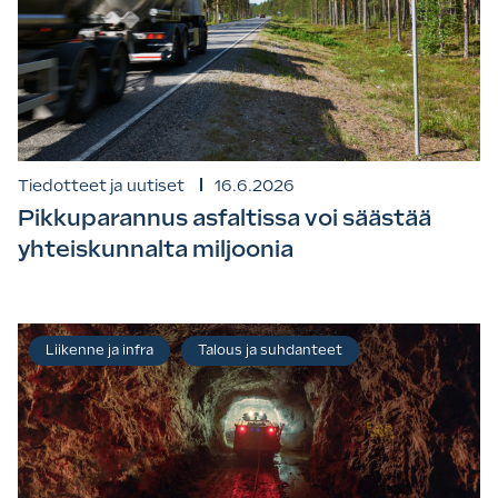
Tiedotteet ja uutiset
16.6.2026
Pikkuparannus asfaltissa voi säästää
yhteiskunnalta miljoonia
Liikenne ja infra
Talous ja suhdanteet