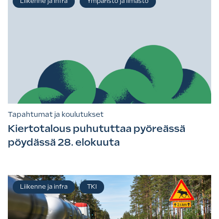
Liikenne ja infra
Ympäristö ja ilmasto
Tapahtumat ja koulutukset
Kiertotalous puhututtaa pyöreässä
pöydässä 28. elokuuta
Liikenne ja infra
TKI