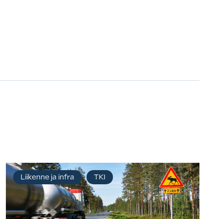
Liikenne ja infra
TKI