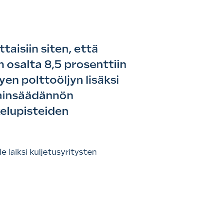
aisiin siten, että
 osalta 8,5 prosenttiin
en polttoöljyn lisäksi
 lainsäädännön
kelupisteiden
 laiksi kuljetusyritysten