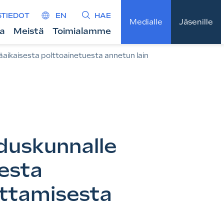
STIEDOT
EN
HAE
Medialle
Jäsenille
ta
Meistä
Toimialamme
räaikaisesta polttoainetuesta annetun lain
eduskunnalle
sesta
uttamisesta