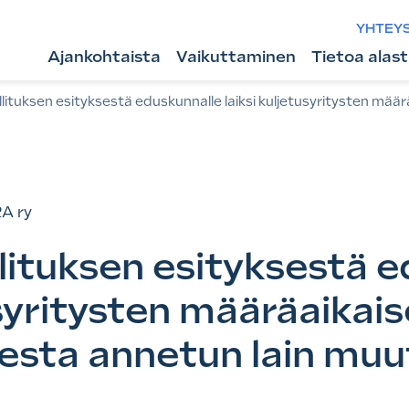
YHTEY
Ajankohtaista
Vaikuttaminen
Tietoa alas
lituksen esityksestä eduskunnalle laiksi kuljetusyritysten mää
A ry
lituksen esityksestä 
usyritysten määräaikai
esta annetun lain mu