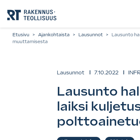
Siirry
suoraan
sisältöön.
Etusivu
>
Ajankohtaista
>
Lausunnot
>
Lausunto hal
muuttamisesta
Lausunnot
7.10.2022
INFR
Lausunto hal
laiksi kuljet
polttoainetu
Asiasanat