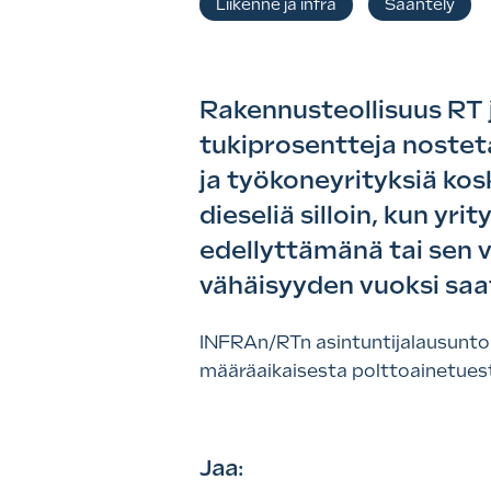
Liikenne ja infra
Sääntely
,
Rakennusteollisuus RT j
tukiprosentteja nosteta
ja työkoneyrityksiä kos
dieseliä silloin, kun y
edellyttämänä tai sen v
vähäisyyden vuoksi saat
INFRAn/RTn asintuntijalausunto a
määräaikaisesta polttoainetues
Jaa: