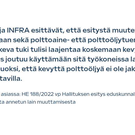
a INFRA esittävät, että esitystä muutett
an sekä polttoaine- että polttoöljytuen
keva tuki tulisi laajentaa koskemaan kevy
ritys joutuu käyttämään sitä työkoneissa
uoksi, että kevyttä polttoöljyä ei ole ja
avilla.
siassa: HE 188/2022 vp Hallituksen esitys eduskunnalle
ta annetun lain muuttamisesta