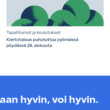
Tapahtumat ja koulutukset
Kiertotalous puhututtaa pyöreässä
pöydässä 28. elokuuta
an hyvin, voi hyvin.