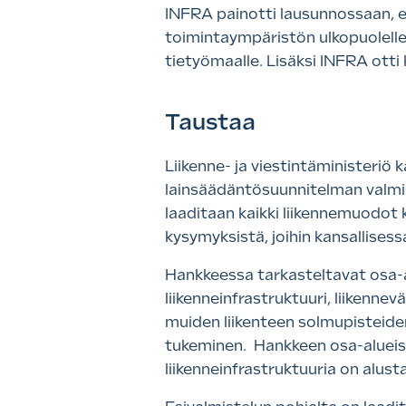
INFRA painotti lausunnossaan, e
toimintaympäristön ulkopuolelle
tietyömaalle. Lisäksi INFRA ott
Taustaa
Liikenne- ja viestintäministeriö
lainsäädäntösuunnitelman valmi
laaditaan kaikki liikennemuodot 
kysymyksistä, joihin kansallises
Hankkeessa tarkasteltavat osa-a
liikenneinfrastruktuuri, liikenne
muiden liikenteen solmupisteiden
tukeminen. Hankkeen osa-alueist
liikenneinfrastruktuuria on alus