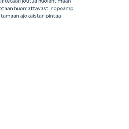
 saatetaan joutua huolehtimaan
utetaan huomattavasti nopeampi
ttamaan ajokaistan pintaa