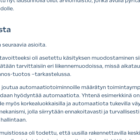
ttu nyt lausunnolla ollut arviomuistio, jonka avulla pyr
dolle.
sta
seuraavia asioita.
a tavoitteeksi oli asetettu käsityksen muodostaminen s
äätään tarvittaisiin eri liikennemuodoissa, missä aikat
panos-tuotos –tarkastelussa.
i joutua automaatiotoiminnoille määrätyn toimintaymp
voidaan hyödyntää automaatiota. Yhtenä esimerkkinä on 
myös korkealuokkaisilla ja automaatiota tukevilla väylil
mekanismi, jolla siirrytään ennakoitavasti ja turvallise
hallintaan.
uistiossa oli todettu, että uusilla rakennettavilla keski