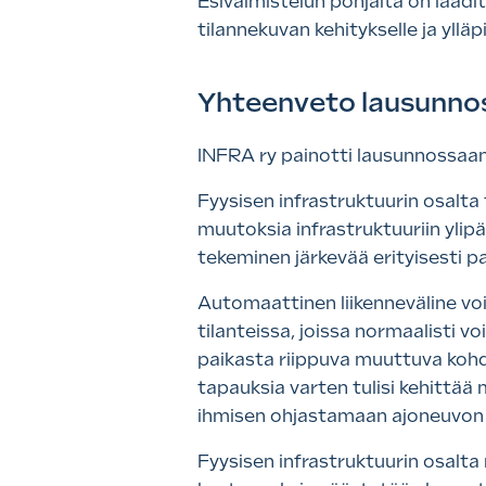
Esivalmistelun pohjalta on laadi
tilannekuvan kehitykselle ja ylläpi
Yhteenveto lausunno
INFRA ry painotti lausunnossaan 
Fyysisen infrastruktuurin osalt
muutoksia infrastruktuuriin ylip
tekeminen järkevää erityisesti 
Automaattinen liikenneväline vo
tilanteissa, joissa normaalisti 
paikasta riippuva muuttuva kohde 
tapauksia varten tulisi kehittää 
ihmisen ohjastamaan ajoneuvon 
Fyysisen infrastruktuurin osalta m