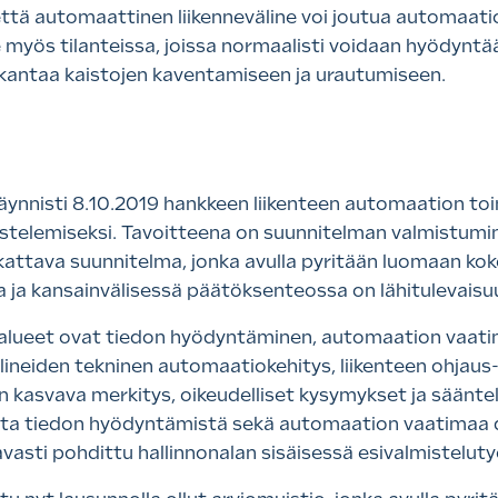
ttä automaattinen liikenneväline voi joutua automaati
 myös tilanteissa, joissa normaalisti voidaan hyödynt
i kantaa kaistojen kaventamiseen ja urautumiseen.
 käynnisti 8.10.2019 hankkeen liikenteen automaation to
stelemiseksi. Tavoitteena on suunnitelman valmistumin
kattava suunnitelma, jonka avulla pyritään luomaan koko
sa ja kansainvälisessä päätöksenteossa on lähitulevais
lueet ovat tiedon hyödyntäminen, automaation vaatima
välineiden tekninen automaatiokehitys, liikenteen ohjaus-
 kasvava merkitys, oikeudelliset kysymykset ja sääntely
a tiedon hyödyntämistä sekä automaation vaatimaa dig
tavasti pohdittu hallinnonalan sisäisessä esivalmistelu