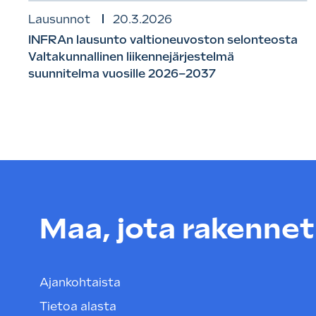
Lausunnot
20.3.2026
INFRAn lausunto valtioneuvoston selonteosta
Valtakunnallinen liikennejärjestelmä
suunnitelma vuosille 2026–2037
Maa, jota rakenneta
Ajankohtaista
Tietoa alasta