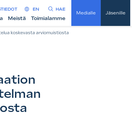
STIEDOT
EN
HAE
Medialle
Jäsenille
ta
Meistä
Toimialamme
telua koskevasta arviomuistiosta
aation
itelman
iosta