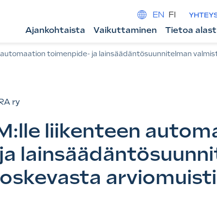
EN
FI
YHTEY
Ajankohtaista
Vaikuttaminen
Tietoa alas
n automaation toimenpide- ja lainsäädäntösuunnitelman valmis
RA ry
:lle liikenteen autom
ja lainsäädäntösuunn
koskevasta arviomuist