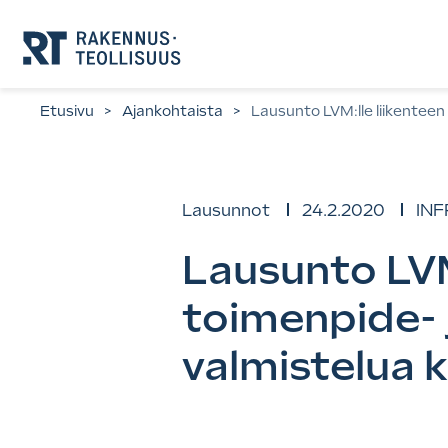
Siirry
suoraan
sisältöön.
Etusivu
>
Ajankohtaista
>
Lausunto LVM:lle liikentee
Lausunnot
24.2.2020
INF
Lausunto LVM
toimenpide- 
valmistelua 