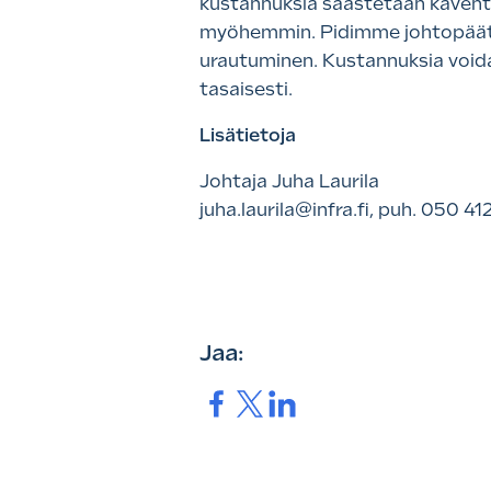
kustannuksia säästetään kaventam
myöhemmin. Pidimme johtopäätö
urautuminen. Kustannuksia voida
tasaisesti.
Lisätietoja
Johtaja Juha Laurila
juha.laurila@infra.fi, puh.
050 41
Jaa:
Jaa.
Jaa.
Jaa.