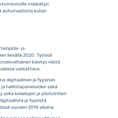
otoiminnoille määrätyn
ää automaatiota kuten
imenpide- ja
en kesällä 2020. Työssä
naisvaltainen käsitys niistä
uudessa vastattava.
 digitaalinen ja fyysinen
 ja hallintapalveluiden sekä
 sekä kokeilujen ja pilotointien
itaalista ja fyysistä
työssä vuoden 2019 aikana.