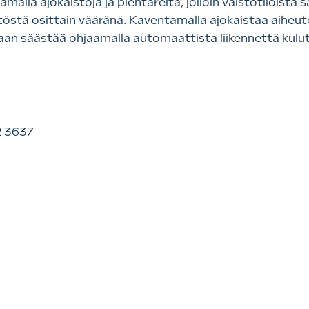
alla ajokaistoja ja pientareita, jolloin väistötiloista
stä osittain vääränä. Kaventamalla ajokaistaa aihe
an säästää ohjaamalla automaattista liikennettä kulu
2 3637