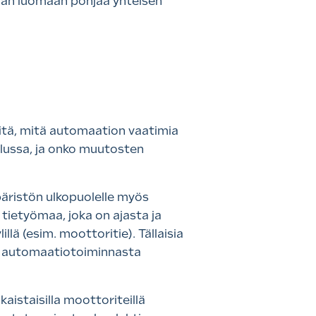
itään luomaan pohjaa yhteisen
iitä, mitä automaation vaatimia
aulussa, ja onko muutosten
äristön ulkopuolelle myös
tietyömaa, joka on ajasta ja
lä (esim. moottoritie). Tällaisia
sti automaatiotoiminnasta
kaistaisilla moottoriteillä