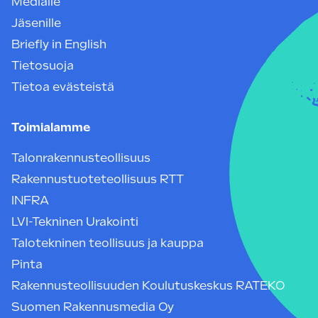
Medialle
Jäsenille
Briefly in English
Tietosuoja
Tietoa evästeistä
Toimialamme
Talonrakennusteollisuus
Rakennustuoteteollisuus RTT
INFRA
LVI-Tekninen Urakointi
Talotekninen teollisuus ja kauppa
Pinta
Rakennusteollisuuden Koulutuskeskus RATEKO
Suomen Rakennusmedia Oy