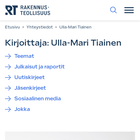
Siirry
suoraan
sisältöön.
Etusivu
>
Yhteystiedot
>
Ulla-Mari Tiainen
Kirjoittaja:
Ulla-Mari Tiainen
Teemat
Julkaisut ja raportit
Uutiskirjeet
Jäsenkirjeet
Sosiaalinen media
Jokka