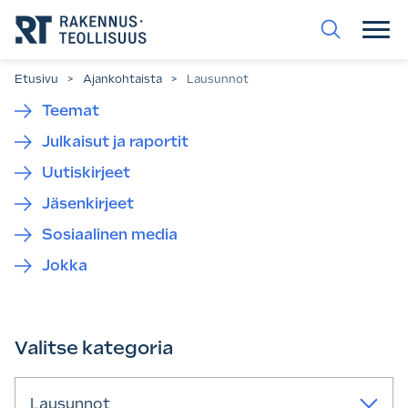
Siirry
suoraan
sisältöön.
Etusivu
>
Ajankohtaista
>
Lausunnot
Teemat
Julkaisut ja raportit
Uutiskirjeet
Jäsenkirjeet
Sosiaalinen media
Jokka
Valitse kategoria
Lausunnot