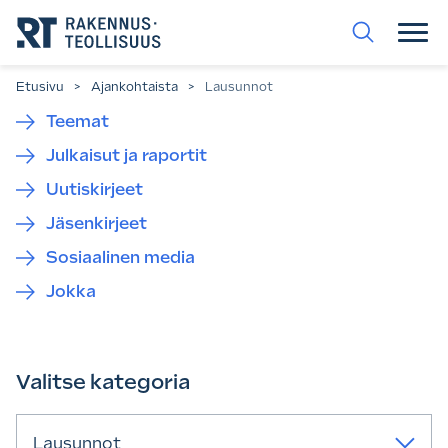
Siirry
suoraan
sisältöön.
Etusivu
>
Ajankohtaista
>
Lausunnot
Teemat
Julkaisut ja raportit
Uutiskirjeet
Jäsenkirjeet
Sosiaalinen media
Jokka
Valitse kategoria
Lausunnot