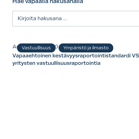
Hae vapaalla hakusanalla
Haku:
Artikkelit
15.10.2025
Vastuullisuus
Ympäristö ja ilmasto
Vapaaehtoinen kestävyysraportointistandardi 
yritysten vastuullisuusraportointia