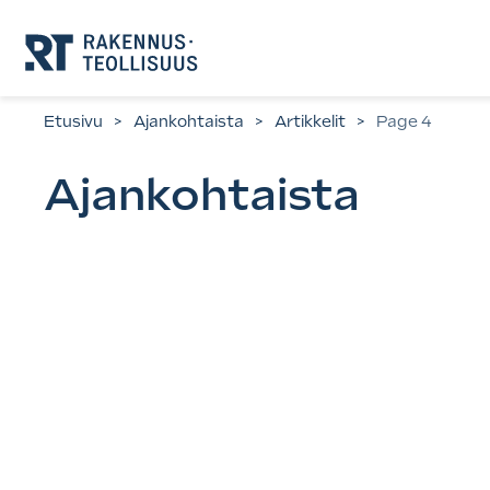
Siirry
suoraan
sisältöön.
Etusivu
>
Ajankohtaista
>
Artikkelit
>
Page 4
Ajankohtaista