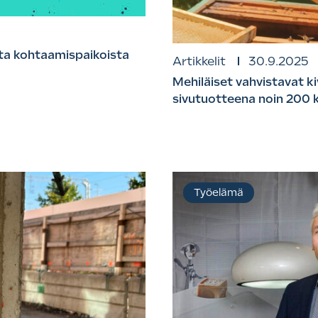
ista kohtaamispaikoista
Artikkelit
30.9.2025
Mehiläiset vahvistavat k
sivutuotteena noin 200 k
Työelämä