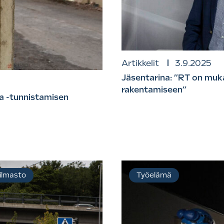
Artikkelit
3.9.2025
Jäsentarina: ”RT on mukan
rakentamiseen”
a -tunnistamisen
 ilmasto
Työelämä