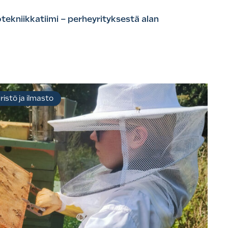
tekniikkatiimi – perheyrityksestä alan
istö ja ilmasto