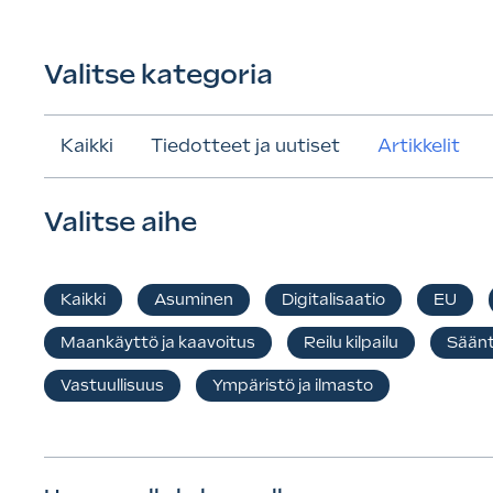
Valitse kategoria
Kaikki
Tiedotteet ja uutiset
Artikkelit
Valitse aihe
Kaikki
Asuminen
Digitalisaatio
EU
Maankäyttö ja kaavoitus
Reilu kilpailu
Säänt
Vastuullisuus
Ympäristö ja ilmasto