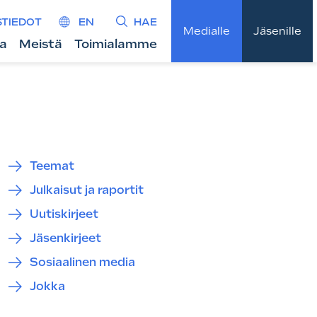
STIEDOT
EN
HAE
Medialle
Jäsenille
ta
Meistä
Toimialamme
Teemat
Julkaisut ja raportit
Uutiskirjeet
Jäsenkirjeet
Sosiaalinen media
Jokka