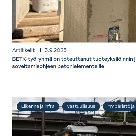
Artikkelit
3.9.2025
BETK-työryhmä on toteuttanut tuoteyksilöinnin j
soveltamisohjeen betonielementeille
Liikenne ja infra
Vastuullisuus
Ympäristö ja