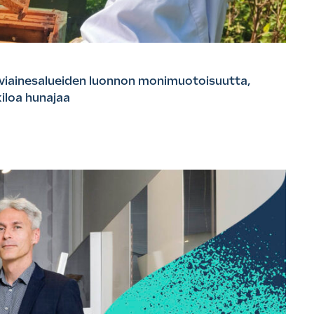
iviainesalueiden luonnon monimuotoisuutta,
iloa hunajaa