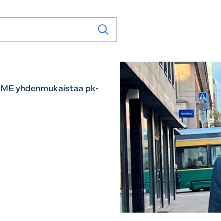
VSME yhdenmukaistaa pk-