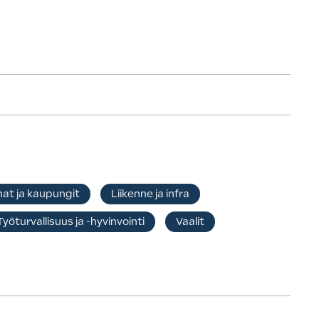
at ja kaupungit
Liikenne ja infra
Työturvallisuus ja -hyvinvointi
Vaalit