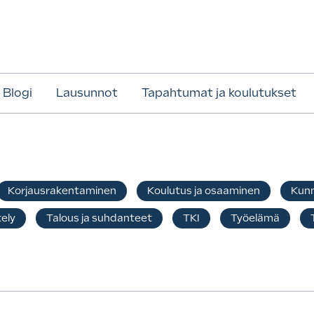
Blogi
Lausunnot
Tapahtumat ja koulutukset
Korjausrakentaminen
Koulutus ja osaaminen
Kunn
ely
Talous ja suhdanteet
TKI
Työelämä