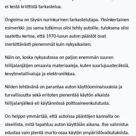
ei kestä kriittistä tarkastelua.
Ongelma on täysin nurinkurinen tarkastelutapa. Yksinkertainen
esimerkki: jos sama tutkimus olisi tehty autoille, tuloksena olisi
saatettu kertoa, että 1970-luvun auton päästöt ovat
merkittävästi pienemmät kuin nykyaikaisen.
Näin on, koska nykyautossa on paljon enemmän suuren
hiilijalanjäljen omaavia materiaaleja, kuten suurlujuus­teräksiä,
kevytmetallivaluja ja elektroniikkaa.
Niiden tehtävänä on parantaa auton käyttöominaisuuksia ja
turvallisuutta sekä eri­toten pienentää käytön aikaista
hiilijalanjälkeä eli käytännössä polttoaineen­kulutusta.
On helppo ymmärtää, että autoissa päästöjen kannalta on
oleellista, mitä tapahtuu auton käyttöiän aikana. Itse valmistus
edustaa vain pientä murto-osaa käytön ympäristövaikutuksista.