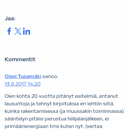
Jaa:
Jaa.
Jaa.
Jaa.
Kommentit
Olavi Tupamäki
sanoo:
13.9.2017 14:20
Olen kohta 20 vuotta pitänyt esitelmiä, antanut
lausuntoja ja tehnyt kirjoituksia eri lehtiin siitä,
kuinka rakentamisessa (ja muussakin toiminnassa)
sääntelyn pitäisi perustua hiilijalanjälkeen, ei
primäärienergiaan tms kuten nyt. (vertaa