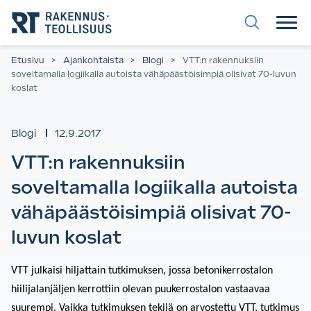
Siirry
suoraan
sisältöön.
Etusivu
>
Ajankohtaista
>
Blogi
>
VTT:n rakennuksiin
soveltamalla logiikalla autoista vähäpäästöisimpiä olisivat 70-luvun
koslat
Blogi
12.9.2017
VTT:n rakennuksiin
soveltamalla logiikalla autoista
vähäpäästöisimpiä olisivat 70-
luvun koslat
VTT julkaisi hiljattain tutkimuksen, jossa betonikerrostalon
hiilijalanjäljen kerrottiin olevan puukerrostalon vastaavaa
suurempi. Vaikka tutkimuksen tekijä on arvostettu VTT, tutkimus