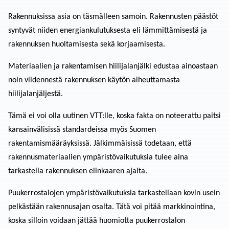
Rakennuksissa asia on täsmälleen samoin. Rakennusten päästöt
syntyvät niiden energiankulutuksesta eli lämmit­tämisestä ja
rakennuksen huoltamisesta sekä korjaamisesta.
Materiaalien ja rakentamisen hiilijalanjälki edustaa ainoastaan
noin viidennestä rakennuksen käytön aiheuttamasta
hiilijalanjäljestä.
Tämä ei voi olla uutinen VTT:lle, koska fakta on noteerattu paitsi
kansainvälisissä standardeissa myös Suomen
rakentamismääräyksissä. Jälkimmäisissä todetaan, että
rakennusmateriaalien ympäristövaikutuksia tulee aina
tarkastella rakennuksen elinkaaren ajalta.
Puukerrostalojen ympäristö­vaikutuksia tarkastellaan kovin usein
pelkästään rakennusajan osalta. Tätä voi pitää markkinointina,
koska silloin voidaan jättää huomiotta puukerrostalon