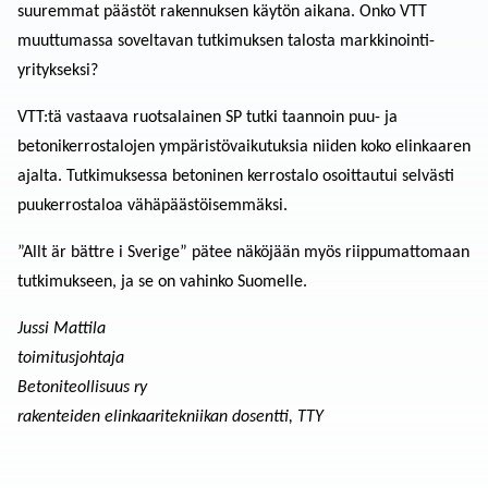
suuremmat päästöt rakennuksen käytön aikana. Onko VTT
muuttumassa soveltavan tutkimuksen talosta markkinointi­
yritykseksi?
VTT:tä vastaava ruotsa­lainen SP tutki taannoin puu- ja
betonikerrostalojen ympäristö­vaikutuksia niiden koko elinkaaren
ajalta. Tutkimuksessa betoninen kerrostalo osoittautui selvästi
puukerrostaloa vähäpäästöisemmäksi.
”Allt är bättre i Sverige” pätee näköjään myös riippumattomaan
tutkimukseen, ja se on vahinko Suomelle.
Jussi Mattila
toimitusjohtaja
Betoniteollisuus ry
rakenteiden elinkaaritekniikan dosentti, TTY