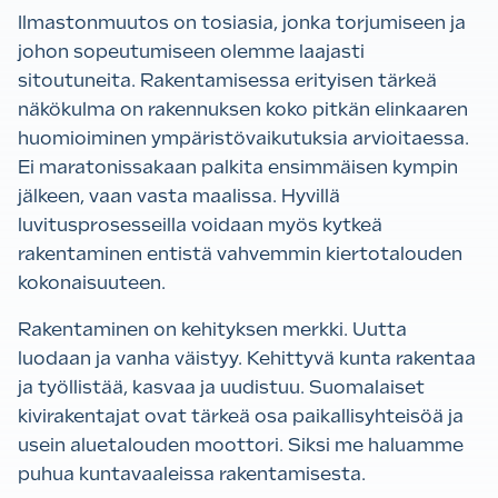
Ilmastonmuutos on tosiasia, jonka torjumiseen ja
johon sopeutumiseen olemme laajasti
sitoutuneita. Rakentamisessa erityisen tärkeä
näkökulma on rakennuksen koko pitkän elinkaaren
huomioiminen ympäristövaikutuksia arvioitaessa.
Ei maratonissakaan palkita ensimmäisen kympin
jälkeen, vaan vasta maalissa. Hyvillä
luvitusprosesseilla voidaan myös kytkeä
rakentaminen entistä vahvemmin kiertotalouden
kokonaisuuteen.
Rakentaminen on kehityksen merkki. Uutta
luodaan ja vanha väistyy. Kehittyvä kunta rakentaa
ja työllistää, kasvaa ja uudistuu. Suomalaiset
kivirakentajat ovat tärkeä osa paikallisyhteisöä ja
usein aluetalouden moottori. Siksi me haluamme
puhua kuntavaaleissa rakentamisesta.