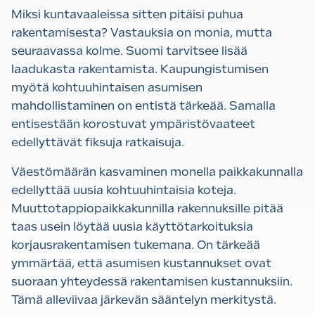
Miksi kuntavaaleissa sitten pitäisi puhua
rakentamisesta? Vastauksia on monia, mutta
seuraavassa kolme.
Suomi tarvitsee lisää
laadukasta rakentamista. Kaupungistumisen
myötä kohtuuhintaisen asumisen
mahdollistaminen on entistä tärkeää. Samalla
entisestään korostuvat ympäristövaateet
edellyttävät fiksuja ratkaisuja.
Väestömäärän kasvaminen monella paikkakunnalla
edellyttää uusia kohtuuhintaisia koteja.
Muuttotappiopaikkakunnilla rakennuksille pitää
taas usein löytää uusia käyttötarkoituksia
korjausrakentamisen tukemana. On tärkeää
ymmärtää, että asumisen kustannukset ovat
suoraan yhteydessä rakentamisen kustannuksiin.
Tämä alleviivaa järkevän sääntelyn merkitystä.