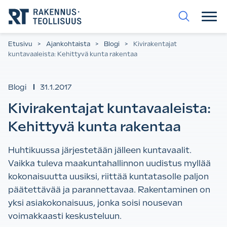
Siirry
suoraan
sisältöön.
Etusivu
>
Ajankohtaista
>
Blogi
>
Kivirakentajat
kuntavaaleista: Kehittyvä kunta rakentaa
Blogi
31.1.2017
Kivirakentajat kuntavaaleista:
Kehittyvä kunta rakentaa
Huhtikuussa järjestetään jälleen kuntavaalit.
Vaikka tuleva maakuntahallinnon uudistus myllää
kokonaisuutta uusiksi, riittää kuntatasolle paljon
päätettävää ja parannettavaa. Rakentaminen on
yksi asiakokonaisuus, jonka soisi nousevan
voimakkaasti keskusteluun.