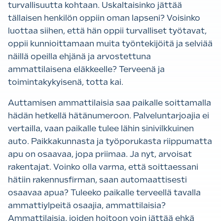
turvallisuutta kohtaan. Uskaltaisinko jättää
tällaisen henkilön oppiin oman lapseni? Voisinko
luottaa siihen, että hän oppii turvalliset työtavat,
oppii kunnioittamaan muita työntekijöitä ja selviää
näillä opeilla ehjänä ja arvostettuna
ammattilaisena eläkkeelle? Terveenä ja
toimintakykyisenä, totta kai.
Auttamisen ammattilaisia saa paikalle soittamalla
hädän hetkellä hätänumeroon. Palveluntarjoajia ei
vertailla, vaan paikalle tulee lähin sinivilkkuinen
auto. Paikkakunnasta ja työporukasta riippumatta
apu on osaavaa, jopa priimaa. Ja nyt, arvoisat
rakentajat. Voinko olla varma, että soittaessani
hätiin rakennusfirman, saan automaattisesti
osaavaa apua? Tuleeko paikalle terveellä tavalla
ammattiylpeitä osaajia, ammattilaisia?
Ammattilaisia, joiden hoitoon voin jättää ehkä