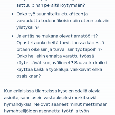
sattuu pihan perältä löytymään?
Onko työ suunniteltu etukäteen ja
varauduttu todennäköisimpiin eteen tuleviin
yllätyksiin?
Ja entäs ne mukana olevat amatöörit?
Opastetaanko heitä tarvittaessa kädestä
pitäen oikeisiin ja turvallisiin työtapoihin?
Onko heillekin ennalta varattu työssä
käytettävät suojavälineet? Saavatko kaikki
käyttää kaikkia työkaluja, vaikkeivät ehkä
osaisikaan?
Kun erilaisissa tilanteissa kyselen edellä olevia
asioita, saan usein vastaukseksi merkitseviä
hymähdyksiä. Ne ovat saaneet minut miettimään
hymähtelijöiden asennetta työtä ja työn