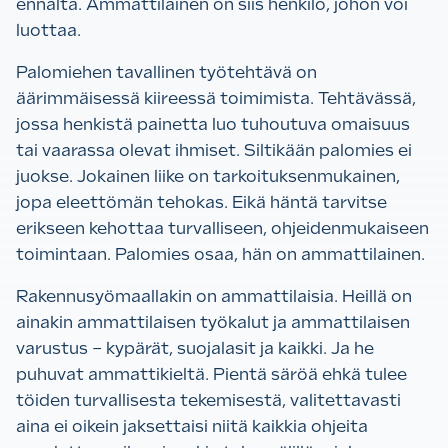
ennalta. Ammattilainen on siis henkilö, johon voi
luottaa.
Palomiehen tavallinen työtehtävä on
äärimmäisessä kiireessä toimimista. Tehtävässä,
jossa henkistä painetta luo tuhoutuva omaisuus
tai vaarassa olevat ihmiset. Siltikään palomies ei
juokse.
Jokainen liike on tarkoituksenmukainen,
jopa eleettömän tehokas. Eikä häntä tarvitse
erikseen kehottaa turvalliseen, ohjeidenmukaiseen
toimintaan. Palomies osaa, hän on ammattilainen.
Rakennusyömaallakin on ammattilaisia. Heillä on
ainakin ammattilaisen työkalut ja ammattilaisen
varustus – kypärät, suojalasit ja kaikki. Ja he
puhuvat ammattikieltä. Pientä säröä ehkä tulee
töiden turvallisesta tekemisestä, valitettavasti
aina ei oikein jaksettaisi niitä kaikkia ohjeita