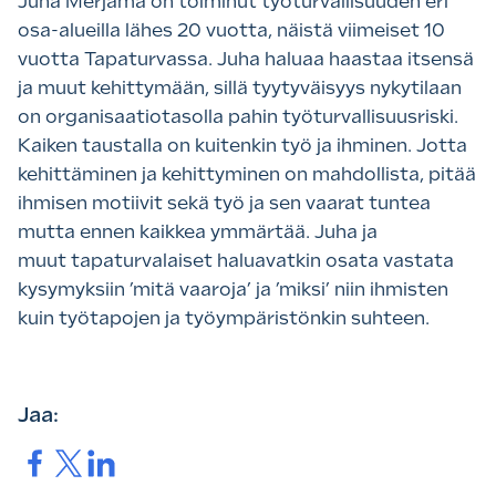
Juha Merjama on toiminut työturvallisuuden eri
osa-alueilla lähes 20 vuotta, näistä viimeiset 10
vuotta Tapaturvassa. Juha haluaa haastaa itsensä
ja muut kehittymään, sillä tyytyväisyys nykytilaan
on organisaatiotasolla pahin työturvallisuusriski.
Kaiken taustalla on kuitenkin työ ja ihminen. Jotta
kehittäminen ja kehittyminen on mahdollista, pitää
ihmisen motiivit sekä työ ja sen vaarat tuntea
mutta ennen kaikkea ymmärtää. Juha ja
muut tapaturvalaiset haluavatkin osata vastata
kysymyksiin ’mitä vaaroja’ ja ’miksi’ niin ihmisten
kuin työtapojen ja työympäristönkin suhteen.
Jaa:
Jaa.
Jaa.
Jaa.