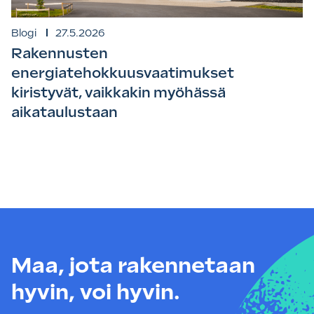
Blogi
27.5.2026
Rakennusten
energiatehokkuusvaatimukset
kiristyvät, vaikkakin myöhässä
aikataulustaan
Maa, jota rakennetaan
hyvin, voi hyvin.