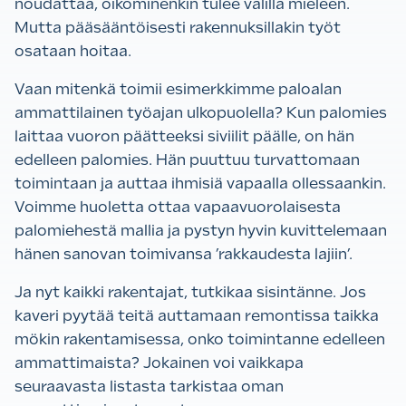
noudattaa, oikominenkin tulee välillä mieleen.
Mutta pääsääntöisesti rakennuksillakin työt
osataan hoitaa.
Vaan mitenkä toimii esimerkkimme paloalan
ammattilainen työajan ulkopuolella? Kun palomies
laittaa vuoron päätteeksi siviilit päälle, on hän
edelleen palomies. Hän puuttuu turvattomaan
toimintaan ja auttaa ihmisiä vapaalla ollessaankin.
Voimme huoletta ottaa vapaavuorolaisesta
palomiehestä mallia ja pystyn hyvin kuvittelemaan
hänen sanovan toimivansa ’rakkaudesta lajiin’.
Ja nyt kaikki rakentajat, tutkikaa sisintänne. Jos
kaveri pyytää teitä auttamaan remontissa taikka
mökin rakentamisessa, onko toimintanne edelleen
ammattimaista? Jokainen voi vaikkapa
seuraavasta listasta tarkistaa oman