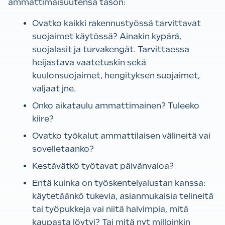
ammattimaisuutensa tason:
Ovatko kaikki rakennustyössä tarvittavat
suojaimet käytössä? Ainakin kypärä,
suojalasit ja turvakengät. Tarvittaessa
heijastava vaatetuskin sekä
kuulonsuojaimet, hengityksen suojaimet,
valjaat jne.
Onko aikataulu ammattimainen? Tuleeko
kiire?
Ovatko työkalut ammattilaisen välineitä vai
sovelletaanko?
Kestävätkö työtavat päivänvaloa?
Entä kuinka on työskentelyalustan kanssa:
käytetäänkö tukevia, asianmukaisia telineitä
tai työpukkeja vai niitä halvimpia, mitä
kaupasta löytyi? Tai mitä nyt milloinkin