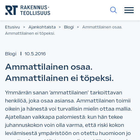
Siirry
suoraan
sisältöön.
Etusivu
>
Ajankohtaista
>
Blogi
>
Ammattilainen osaa.
Ammattilainen ei töpeksi.
Blogi
10.5.2016
Ammattilainen osaa.
Ammattilainen ei töpeksi.
Ymmärrän sanan ’ammattilainen’ tarkoittavan
henkilöä, joka osaa asiansa. Ammattilainen toimii
oikein ja hänestä voi turvallisin mielin ottaa mallia.
Ajatellaan vaikkapa palomiestä: kun hän tekee
juhannuskokon voin olla varma, että riski kokon
leviämisestä ympäristöön on otettu huomioon jo