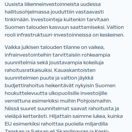
Uusista liikenneinvestoinneista uudessa
hallitusohjelmassa jouduttiin vastaavasti
tinkimään. Investointeja kuitenkin tarvitaan
Suomen talouden kasvuun saattamiseksi. Valtion
rooli infrastruktuuri-investoinneissa on keskeinen.
Vaikka julkisen talouden tilanne on vaikea,
infrainvestointeihin tarvittaisiin rohkeampia
suunnitelmia sekä joustavampia kokeiluja
rahoitusratkaisuiksi.
Kauaskantoisten
suunnitelmien puute ja valtion jäykkä
budjettirahoitus heikentävät nykyisin Suomen
houkuttelevuutta ulkopuolisille investoijille
verrattuna esimerkiksi muihin Pohjoismaihin.
Niissä suuret suunnitelmat saavat rahoitusta ja
vieläpä ketterästi. Hiljattain saimme lukea, kuinka
EU esimerkiksi rahoittaa puolella miljardilla
Tanskan ja Saksan eli Skandinavian ja Keski-