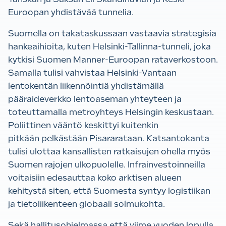
Euroopan yhdistävää tunnelia.
Suomella on takataskussaan vastaavia strategisia
hankeaihioita, kuten Helsinki-Tallinna-tunneli, joka
kytkisi Suomen Manner-Euroopan rataverkostoon.
Samalla tulisi vahvistaa Helsinki-Vantaan
lentokentän liikennöintiä yhdistämällä
pääraideverkko lentoaseman yhteyteen ja
toteuttamalla metroyhteys Helsingin keskustaan.
Poliittinen vääntö keskittyi kuitenkin
pitkään pelkästään Pisararataan. Katsantokanta
tulisi ulottaa kansallisten ratkaisujen ohella myös
Suomen rajojen ulkopuolelle. Infrainvestoinneilla
voitaisiin edesauttaa koko arktisen alueen
kehitystä siten, että Suomesta syntyy logistiikan
ja tietoliikenteen globaali solmukohta.
Sekä hallitusohjelmassa että viime vuoden lopulla