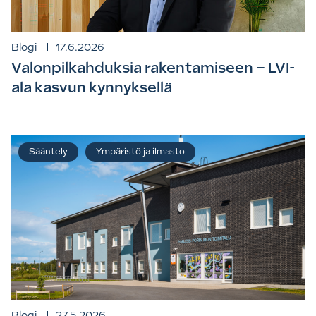
Blogi
17.6.2026
Valonpilkahduksia rakentamiseen – LVI-
ala kasvun kynnyksellä
Sääntely
Ympäristö ja ilmasto
Blogi
27.5.2026