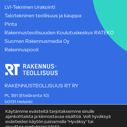
LVI-Tekninen Urakointi
Talotekninen teollisuus ja kauppa
Pinta
Rakennusteollisuuden Koulutuskeskus RATEKO
Suomen Rakennusmedia Oy
Rakennuspooli
RAKENNUSTEOLLISUUS RT RY
PL 381 (Eteläranta 10)
00131 Helsinki
Puh. +358 9 12 991
Käytämme evästeitä tarjotaksemme sinulle
rt@rakennusteollisuus.fi
ajankohtaista ja kiinnostavaa sisältöä. Voit hyväksyä
evästeiden käytön painamalla "Hyväksy" tai
muuttaa asetuksiasi tästä
.