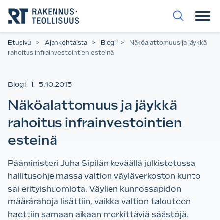
Siirry
suoraan
sisältöön.
Etusivu
>
Ajankohtaista
>
Blogi
>
Näköalattomuus ja jäykkä
rahoitus infrainvestointien esteinä
Blogi
5.10.2015
Näköalattomuus ja jäykkä
rahoitus infrainvestointien
esteinä
Pääministeri Juha Sipilän keväällä julkistetussa
hallitusohjelmassa valtion väyläverkoston kunto
sai erityishuomiota. Väylien kunnossapidon
määrärahoja lisättiin, vaikka valtion talouteen
haettiin samaan aikaan merkittäviä säästöjä.