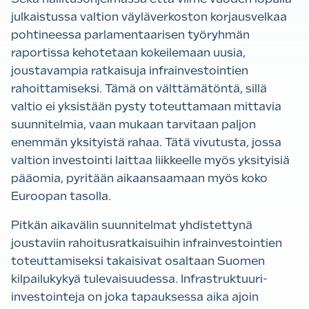
julkaistussa valtion väyläverkoston korjausvelkaa
pohtineessa parlamentaarisen työryhmän
raportissa kehotetaan kokeilemaan uusia,
joustavampia ratkaisuja infrainvestointien
rahoittamiseksi. Tämä on välttämätöntä, sillä
valtio ei yksistään pysty toteuttamaan mittavia
suunnitelmia, vaan mukaan tarvitaan paljon
enemmän yksityistä rahaa. Tätä vivutusta, jossa
valtion investointi laittaa liikkeelle myös yksityisiä
pääomia, pyritään aikaansaamaan myös koko
Euroopan tasolla.
Pitkän aikavälin suunnitelmat yhdistettynä
joustaviin rahoitusratkaisuihin infrainvestointien
toteuttamiseksi takaisivat osaltaan Suomen
kilpailukykyä tulevaisuudessa. Infrastruktuuri-
investointeja on joka tapauksessa aika ajoin