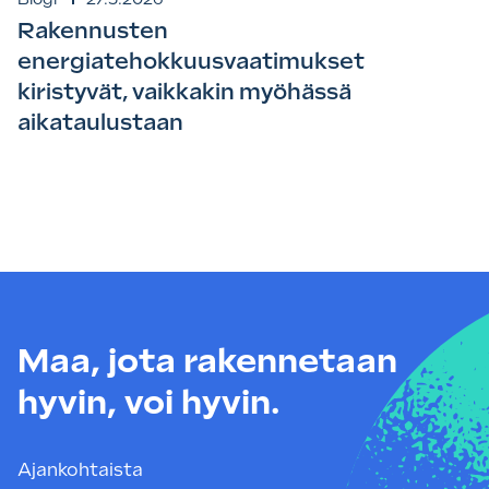
Rakennusten
energiatehokkuusvaatimukset
kiristyvät, vaikkakin myöhässä
aikataulustaan
Maa, jota rakennetaan
hyvin, voi hyvin.
Ajankohtaista