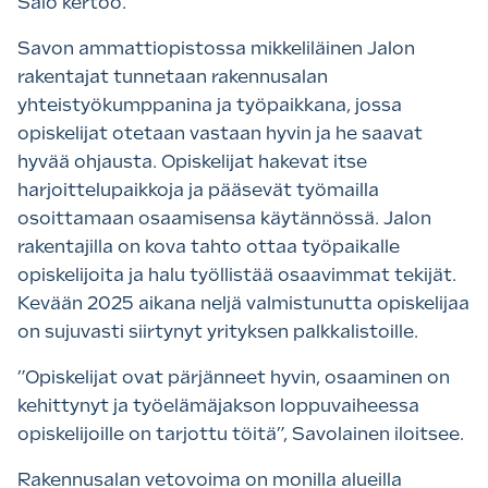
Salo kertoo.
Savon ammattiopistossa mikkeliläinen Jalon
rakentajat tunnetaan rakennusalan
yhteistyökumppanina ja työpaikkana, jossa
opiskelijat otetaan vastaan hyvin ja he saavat
hyvää ohjausta. Opiskelijat hakevat itse
harjoittelupaikkoja ja pääsevät työmailla
osoittamaan osaamisensa käytännössä. Jalon
rakentajilla on kova tahto ottaa työpaikalle
opiskelijoita ja halu työllistää osaavimmat tekijät.
Kevään 2025 aikana neljä valmistunutta opiskelijaa
on sujuvasti siirtynyt yrityksen palkkalistoille.
”Opiskelijat ovat pärjänneet hyvin, osaaminen on
kehittynyt ja työelämäjakson loppuvaiheessa
opiskelijoille on tarjottu töitä”, Savolainen iloitsee.
Rakennusalan vetovoima on monilla alueilla