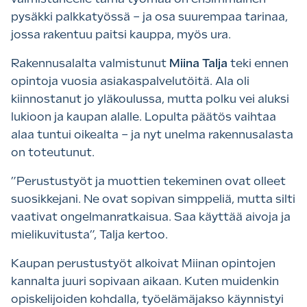
pysäkki palkkatyössä – ja osa suurempaa tarinaa,
jossa rakentuu paitsi kauppa, myös ura.
Rakennusalalta valmistunut
Miina Talja
teki ennen
opintoja vuosia asiakaspalvelutöitä. Ala oli
kiinnostanut jo yläkoulussa, mutta polku vei aluksi
lukioon ja kaupan alalle. Lopulta päätös vaihtaa
alaa tuntui oikealta – ja nyt unelma rakennusalasta
on toteutunut.
”Perustustyöt ja muottien tekeminen ovat olleet
suosikkejani. Ne ovat sopivan simppeliä, mutta silti
vaativat ongelmanratkaisua. Saa käyttää aivoja ja
mielikuvitusta”, Talja kertoo.
Kaupan perustustyöt alkoivat Miinan opintojen
kannalta juuri sopivaan aikaan. Kuten muidenkin
opiskelijoiden kohdalla, työelämäjakso käynnistyi