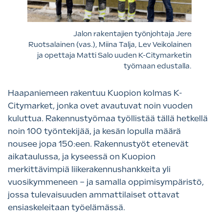
Jalon rakentajien työnjohtaja Jere
Ruotsalainen (vas.), Miina Talja, Lev Veikolainen
ja opettaja Matti Salo uuden K-Citymarketin
työmaan edustalla.
Haapaniemeen rakentuu Kuopion kolmas K-
Citymarket, jonka ovet avautuvat noin vuoden
kuluttua. Rakennustyömaa työllistää tällä hetkellä
noin 100 työntekijää, ja kesän lopulla määrä
nousee jopa 150:een. Rakennustyöt etenevät
aikataulussa, ja kyseessä on Kuopion
merkittävimpiä liikerakennushankkeita yli
vuosikymmeneen – ja samalla oppimisympäristö,
jossa tulevaisuuden ammattilaiset ottavat
ensiaskeleitaan työelämässä.