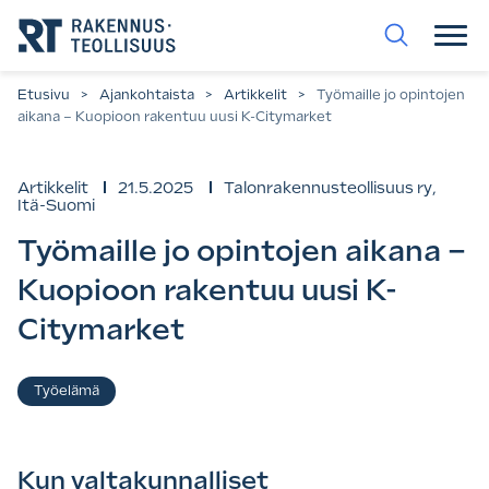
Siirry
suoraan
sisältöön.
Etusivu
>
Ajankohtaista
>
Artikkelit
>
Työmaille jo opintojen
aikana – Kuopioon rakentuu uusi K-Citymarket
Artikkelit
21.5.2025
Talonrakennusteollisuus ry
,
Itä-Suomi
Työmaille jo opintojen aikana –
Kuopioon rakentuu uusi K-
Citymarket
Asiasanat
Työelämä
Kun valtakunnalliset