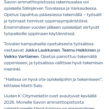
Savon ammattiopistossa rakennusalaa voi
opiskella Siilinjärven Toivalassa ja Varkaudessa.
Opetus tapahtuu pääasiassa tekemällä – työsalit
ja työmaat toimivat oppimisympäristöinä.
Ensimmäisen vuoden jälkeen opiskelijat siirtyvät
työpaikoille oppimaan käytännössä.
Toivalan kampuksella opetuksesta työsalissa
vastaavat
Jukka Laukkanen
,
Teemu Heikkinen
ja
Veikko Vartiainen
. Opetus painottuu tekemällä
oppimiseen, ja työsalissa vallitsee hyvä tekemisen
meininki.
”Hallissa on hyvä ote opiskelijoihin ja tekemiseen”,
kiittelee Matti Salo.
Uuden K-Citymarketin ovet avautuvat keväällä
2026. Monelle Savon ammattiopistosta
valmistuneelle tämä työmaa on ensimmäinen