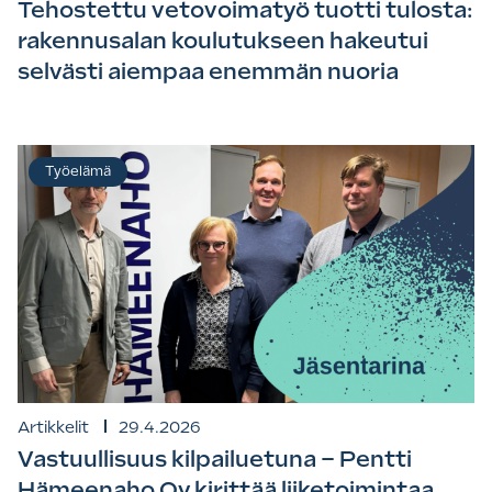
Tehostettu vetovoimatyö tuotti tulosta:
rakennusalan koulutukseen hakeutui
selvästi aiempaa enemmän nuoria
Työelämä
Artikkelit
29.4.2026
Vastuullisuus kilpailuetuna – Pentti
Hämeenaho Oy kirittää liiketoimintaa