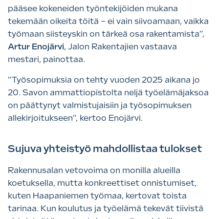
pääsee kokeneiden työntekijöiden mukana
tekemään oikeita töitä – ei vain siivoamaan, vaikka
työmaan siisteyskin on tärkeä osa rakentamista”,
Artur Enojärvi
, Jalon Rakentajien vastaava
mestari, painottaa.
”Työsopimuksia on tehty vuoden 2025 aikana jo
20. Savon ammattiopistolta neljä työelämäjaksoa
on päättynyt valmistujaisiin ja työsopimuksen
allekirjoitukseen”, kertoo Enojärvi.
Sujuva yhteistyö mahdollistaa tulokset
Rakennusalan vetovoima on monilla alueilla
koetuksella, mutta konkreettiset onnistumiset,
kuten Haapaniemen työmaa, kertovat toista
tarinaa. Kun koulutus ja työelämä tekevät tiivistä