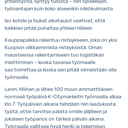
yhteistyötä, syntyy tulosta – niin opiskelijan,
työnantajan kuin koko alueenkin näkökulmasta.
Iso kohde ja tiukat aikataulut vaativat, että
kaikkien pitää puhaltaa yhteen hiileen.
Kauppapaikka rakentuu risteykseen, joka on yksi
Kuopion vilkkaimmista risteyksistä. Oman
mausteensa rakentamiseen tuo logistiikan
miettiminen – koska tavaraa työmaalle
saa toimittaa ja koska sen pitää viimeistään olla
työmaalla.
Levin, Miinan ja lähes 100 muun ammattilaisen
normaali työpäivä K-Citymarketin työmaalla alkaa
klo 7. Työpäivien aikana tehdään niin laadukasta
työtä, ettei tarvitse palata omille jäljilleen ja
jokaisen työpanos on tärkeä päivän aikana.
Työmaalla vallitsee hyvä henki ja tekemisen