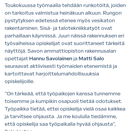
Toukokuussa työmaalla tehdään runkotöitä, joiden
on tarkoitus valmistua heinäkuun alkuun. Rungon
pystytyksen edetessä etenee myös vesikaton
rakentaminen. Sisä- ja talotekniikkatyöt ovat
parhaillaan käynnissä. Juuri näissä rakennuksen eri
työvaiheissa opiskelijat ovat suorittaneet tärkeitä
näyttöjä. Savon ammattiopiston rakennusalan
opettajat
Hannu Savolainen
ja
Matti Salo
seuraavat aktiivisesti työmaiden etenemistä ja
kartoittavat harjoittelumahdollisuuksia
opiskelijoille.
”On tärkeää, että työpaikojen kanssa tunnemme
toisemme ja kumpikin osapuoli tietää odotukset.
Työpaikka tietää, ettei opiskelija vielä osaa kaikkea
ja tarvitsee ohjausta. Ja me koululla tiedämme,
että opiskelija saa työpaikalla hyvää ohjausta”,