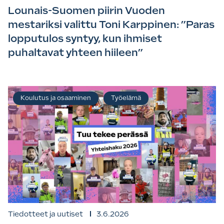
Lounais-Suomen piirin Vuoden
mestariksi valittu Toni Karppinen: ”Paras
lopputulos syntyy, kun ihmiset
puhaltavat yhteen hiileen”
Koulutus ja osaaminen
Työelämä
Tiedotteet ja uutiset
3.6.2026