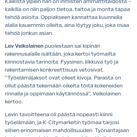
Kaikista ylpein hän on ihmisten ammattitaidosta –
kaikilla on niin paljon tietoa, taitoa ja monta tapaa
tehdä asioita. Oppiakseen kannattaa kuunnella
alalla kauemmin olleita, aina löytyy joku, joka osaa
tehdä jonkun asian.
Lev Veikolainen
puolestaan sai kipinän
rakennusalalle isältään, joka kertoi työmailta
kiinnostavia tarinoita. Fyysinen, liikkuva työ ja
rakentamisen konkreettisuus vetosivat.
”Työelämäjaksot ovat olleet kivoja. Parasta on
ollut päästä tekemään oikeita töitä kokeneiden
rinnalla ja oppimaan käytännössä”, Veikolainen
kertoo.
Levin tavoitteena oli päästä nopeasti kiinni
työelämään, ja K-Citymarketin työmaa tarjosi
siihen erinomaisen mahdollisuuden. Työnantajaan