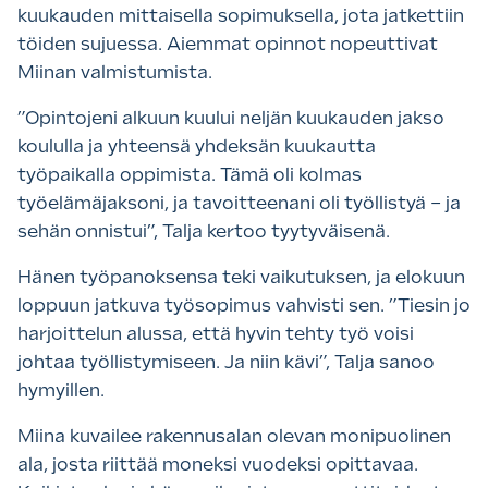
kuukauden mittaisella sopimuksella, jota jatkettiin
töiden sujuessa. Aiemmat opinnot nopeuttivat
Miinan valmistumista.
”Opintojeni alkuun kuului neljän kuukauden jakso
koululla ja yhteensä yhdeksän kuukautta
työpaikalla oppimista. Tämä oli kolmas
työelämäjaksoni, ja tavoitteenani oli työllistyä – ja
sehän onnistui”, Talja kertoo tyytyväisenä.
Hänen työpanoksensa teki vaikutuksen, ja elokuun
loppuun jatkuva työsopimus vahvisti sen. ”Tiesin jo
harjoittelun alussa, että hyvin tehty työ voisi
johtaa työllistymiseen. Ja niin kävi”, Talja sanoo
hymyillen.
Miina kuvailee rakennusalan olevan monipuolinen
ala, josta riittää moneksi vuodeksi opittavaa.