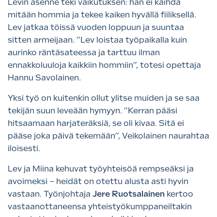
Levin asenne teki vaikutuksen: hän ei kaihda
mitään hommia ja tekee kaiken hyvällä fiiliksellä.
Lev jatkaa töissä vuoden loppuun ja suuntaa
sitten armeijaan. ”Lev loistaa työpaikalla kuin
aurinko räntäsateessa ja tarttuu ilman
ennakkoluuloja kaikkiin hommiin”, totesi opettaja
Hannu Savolainen.
Yksi työ on kuitenkin ollut ylitse muiden ja se saa
tekijän suun leveään hymyyn. ”Kerran pääsi
hitsaamaan harjateräksiä, se oli kivaa. Sitä ei
pääse joka päivä tekemään”, Veikolainen naurahtaa
iloisesti.
Lev ja Miina kehuvat työyhteisöä rempseäksi ja
avoimeksi – heidät on otettu alusta asti hyvin
vastaan. Työnjohtaja
Jere Ruotsalainen
kertoo
vastaanottaneensa yhteistyökumppaneiltakin