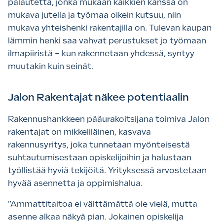
palautetta, jonka mukaan kaikkien kanssa on
mukava jutella ja työmaa oikein kutsuu, niin
mukava yhteishenki rakentajilla on. Tulevan kaupan
lämmin henki saa vahvat perustukset jo työmaan
ilmapiiristä – kun rakennetaan yhdessä, syntyy
muutakin kuin seinät.
Jalon Rakentajat näkee potentiaalin
Rakennushankkeen pääurakoitsijana toimiva Jalon
rakentajat on mikkeliläinen, kasvava
rakennusyritys, joka tunnetaan myönteisestä
suhtautumisestaan opiskelijoihin ja halustaan
työllistää hyviä tekijöitä. Yrityksessä arvostetaan
hyvää asennetta ja oppimishalua.
”Ammattitaitoa ei välttämättä ole vielä, mutta
asenne alkaa näkyä pian. Jokainen opiskelija