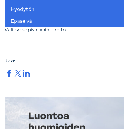
Hyödytön
Epäselvä
Valitse sopivin vaihtoehto
Jaa:
Jaa.
Jaa.
Jaa.
Luontoa
huomioiden
rakentamassa