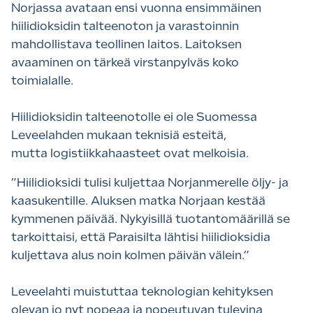
Norjassa avataan ensi vuonna ensimmäinen
hiilidioksidin talteenoton ja varastoinnin
mahdollistava teollinen laitos. Laitoksen
avaaminen on tärkeä virstanpylväs koko
toimialalle.
Hiilidioksidin talteenotolle ei ole Suomessa
Leveelahden mukaan teknisiä esteitä,
mutta logistiikkahaasteet ovat melkoisia.
”Hiilidioksidi tulisi kuljettaa Norjanmerelle öljy- ja
kaasukentille. Aluksen matka Norjaan kestää
kymmenen päivää. Nykyisillä tuotantomäärillä se
tarkoittaisi, että Paraisilta lähtisi hiilidioksidia
kuljettava alus noin kolmen päivän välein.”
Leveelahti muistuttaa teknologian kehityksen
olevan jo nyt nopeaa ja nopeutuvan tulevina