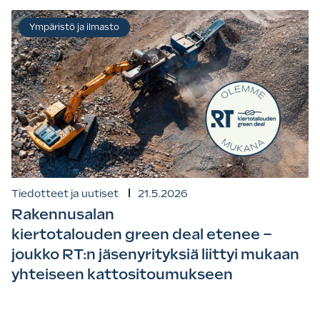
Ympäristö ja ilmasto
Tiedotteet ja uutiset
21.5.2026
Rakennusalan
kiertotalouden green deal etenee –
joukko RT:n jäsenyrityksiä liittyi mukaan
yhteiseen kattositoumukseen