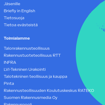
Jäsenille
Briefly in English
Tietosuoja
Tietoa evästeistä
Toimialamme
Talonrakennusteollisuus
Rakennustuoteteollisuus RTT
INFRA
LVI-Tekninen Urakointi
Talotekninen teollisuus ja kauppa
Pinta
Rakennusteollisuuden Koulutuskeskus RATEKO
Suomen Rakennusmedia Oy
Rakennuspooli