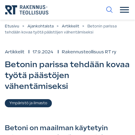
Siirry
suoraan
sisältöön.
Etusivu
>
Ajankohtaista
>
Artikkelit
>
Betonin parissa
tehdään kovaa työtä päästöjen vähentämiseksi
Artikkelit
17.9.2024
Rakennusteollisuus RT ry
Betonin parissa tehdään kovaa
työtä päästöjen
vähentämiseksi
Asiasanat
Ympäristö ja ilmasto
Betoni on maailman käytetyin