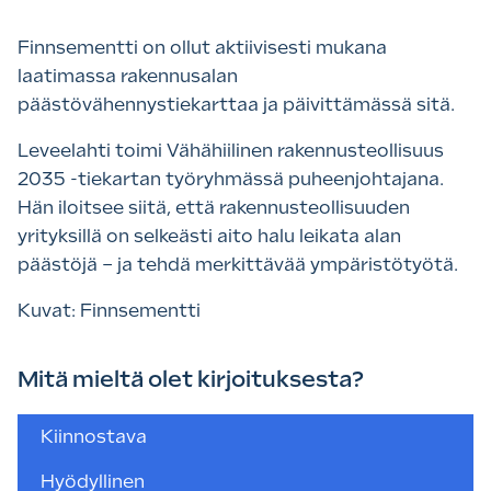
Finnsementti on ollut aktiivisesti mukana
laatimassa rakennusalan
päästövähennystiekarttaa ja päivittämässä sitä.
Leveelahti toimi Vähähiilinen rakennusteollisuus
2035 -tiekartan työryhmässä puheenjohtajana.
Hän iloitsee siitä, että rakennusteollisuuden
yrityksillä on selkeästi aito halu leikata alan
päästöjä – ja tehdä merkittävää ympäristötyötä.
Kuvat: Finnsementti
Mitä mieltä olet kirjoituksesta?
Valitse
Kiinnostava
sopivin
vaihtoehto
Hyödyllinen