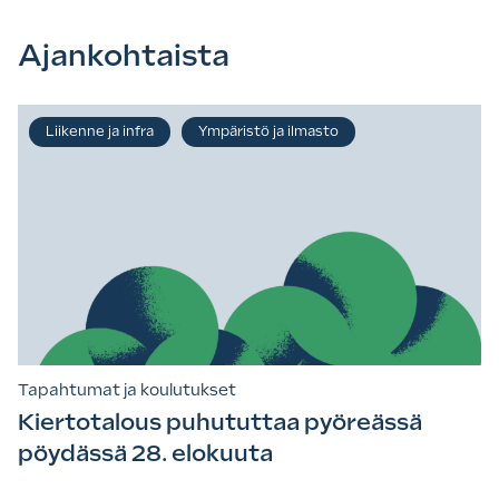
Ajankohtaista
Liikenne ja infra
Ympäristö ja ilmasto
Tapahtumat ja koulutukset
Kiertotalous puhututtaa pyöreässä
pöydässä 28. elokuuta