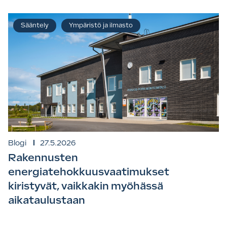
Sääntely
Ympäristö ja ilmasto
Blogi
27.5.2026
Rakennusten
energiatehokkuusvaatimukset
kiristyvät, vaikkakin myöhässä
aikataulustaan