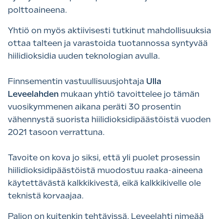
polttoaineena.
Yhtiö on myös aktiivisesti tutkinut mahdollisuuksia
ottaa talteen ja varastoida tuotannossa syntyvää
hiilidioksidia uuden teknologian avulla.
Finnsementin vastuullisuusjohtaja
Ulla
Leveelahden
mukaan yhtiö tavoittelee jo tämän
vuosikymmenen aikana peräti 30 prosentin
vähennystä suorista hiilidioksidipäästöistä vuoden
2021 tasoon verrattuna.
Tavoite on kova jo siksi, että yli puolet prosessin
hiilidioksidipäästöistä muodostuu raaka-aineena
käytettävästä kalkkikivestä, eikä kalkkikivelle ole
teknistä korvaajaa.
Paljon on kuitenkin tehtävissä. Leveelahti nimeää