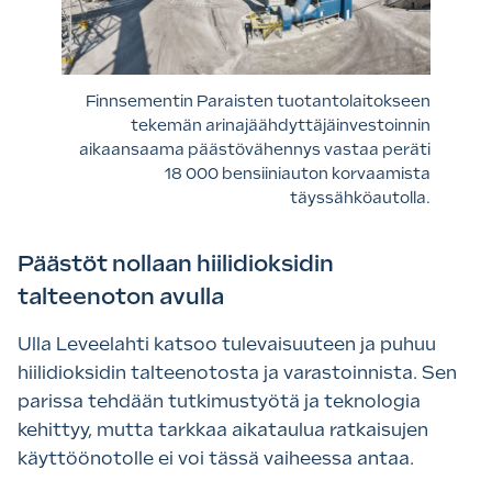
Finnsementin Paraisten tuotantolaitokseen
tekemän arinajäähdyttäjäinvestoinnin
aikaansaama päästövähennys vastaa peräti
18 000 bensiiniauton korvaamista
täyssähköautolla.
Päästöt nollaan hiilidioksidin
talteenoton avulla
Ulla Leveelahti katsoo tulevaisuuteen ja puhuu
hiilidioksidin talteenotosta ja varastoinnista. Sen
parissa tehdään tutkimustyötä ja teknologia
kehittyy, mutta tarkkaa aikataulua ratkaisujen
käyttöönotolle ei voi tässä vaiheessa antaa.