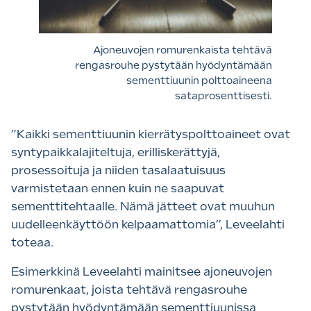
Ajoneuvojen romurenkaista tehtävä
rengasrouhe pystytään hyödyntämään
sementtiuunin polttoaineena
sataprosenttisesti.
”Kaikki sementtiuunin kierrätyspolttoaineet ovat
syntypaikkalajiteltuja, erilliskerättyjä,
prosessoituja ja niiden tasalaatuisuus
varmistetaan ennen kuin ne saapuvat
sementtitehtaalle. Nämä jätteet ovat muuhun
uudelleenkäyttöön kelpaamattomia”, Leveelahti
toteaa.
Esimerkkinä Leveelahti mainitsee ajoneuvojen
romurenkaat, joista tehtävä rengasrouhe
pystytään hyödyntämään sementtiuunissa